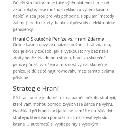
Důležitým faktorem je také výběr platebních metod.
Zkontrolujte, jaké možnosti vkladu a výběru kasino
nabízí, a zda jsou pro vás pohodlné. Populární metody
zahrnují kreditní karty, bankovní převody a elektronické
peněženky.
Hraní O Skutečné Peníze vs. Hraní Zdarma
Online kasina obvykle nabízejí možnost hrát zdarma,
což je skvělý způsob, jak si vyzkoušet hry bez rizika
ztráty peněz. Na druhou stranu, hraní za skutečné
peníze přináší vzrušení a možnost vyhrát skutečné
peníze. Je důležité najít rovnováhu mezi těmito dvěma
přístupy.
Strategie Hraní
Při hraní online je dobré mít na paměti několik strategií,
které vám mohou pomoci zvýšit vaše šance na výhru.
Například při hraní blackjacku se zaměřte na základní
strategii, která vám pomůže minimalizovat výhodu
kasina. U automatů si vybírejte hry s vysokým