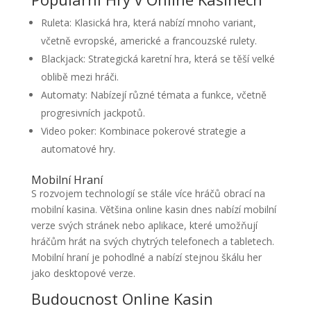
Ruleta: Klasická hra, která nabízí mnoho variant,
včetně evropské, americké a francouzské rulety.
Blackjack: Strategická karetní hra, která se těší velké
oblibě mezi hráči.
Automaty: Nabízejí různé témata a funkce, včetně
progresivních jackpotů.
Video poker: Kombinace pokerové strategie a
automatové hry.
Mobilní Hraní
S rozvojem technologií se stále více hráčů obrací na
mobilní kasina. Většina online kasin dnes nabízí mobilní
verze svých stránek nebo aplikace, které umožňují
hráčům hrát na svých chytrých telefonech a tabletech.
Mobilní hraní je pohodlné a nabízí stejnou škálu her
jako desktopové verze.
Budoucnost Online Kasin