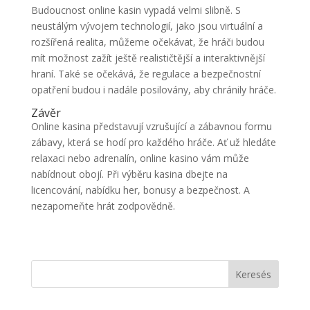
Budoucnost online kasin vypadá velmi slibně. S
neustálým vývojem technologií, jako jsou virtuální a
rozšířená realita, můžeme očekávat, že hráči budou
mít možnost zažít ještě realističtější a interaktivnější
hraní. Také se očekává, že regulace a bezpečnostní
opatření budou i nadále posilovány, aby chránily hráče.
Závěr
Online kasina představují vzrušující a zábavnou formu
zábavy, která se hodí pro každého hráče. Ať už hledáte
relaxaci nebo adrenalín, online kasino vám může
nabídnout obojí. Při výběru kasina dbejte na
licencování, nabídku her, bonusy a bezpečnost. A
nezapomeňte hrát zodpovědně.
Keresés