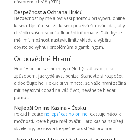
návratem k hráči (RTP).
Bezpečnost a Ochrana Hráčů
Bezpečnost by měla být vaší prioritou při výběru online
kasina. Ujistěte se, že kasino používá šifrování dat, aby
chránilo vaše osobní a finanční informace. Dále byste
měli mít možnost nastavit limity vkladu a výběru,
abyste se vyhnuli problémům s gamblingem.
Odpovědné Hraní
Hraní v online kasinech by mělo být zábavou, nikoli
způsobem, jak vydělávat peníze. Stanovte si rozpočet
a dodržujte ho. Pokud si všimnete, že vaše hraní začíná
mít negativní dopad na váš život, neváhejte hledat
pomoc.
Nejlepší Online Kasina v Česku
Pokud hledáte
nejlepší casino online
, existuje několik
možností, které byste měli zvážit. Tato kasina nabízejí
skvélé hry, bonusy a bezpečné prostředí pro hraní.
Populární Hry v Online Kasinech