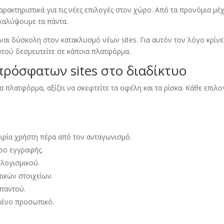
ρακτηριστικά για τις νέες επιλογές στον χώρο. Από τα προνόμια μέχ
 καλύψουμε τα πάντα.
ναι δύσκολη στον κατακλυσμό νέων sites. Για αυτόν τον λόγο κρίνε
ροτού δεσμευτείτε σε κάποια πλατφόρμα.
πρόσφατων sites στο διαδίκτυο
α πλατφόρμα, αξίζει να σκεφτείτε τα οφέλη και τα ρίσκα. Κάθε επιλο
ιρία χρήστη πέρα από τον ανταγωνισμό.
ρο εγγραφής.
 λογισμικού.
ικών στοιχείων.
 παντού.
μένο προσωπικό.