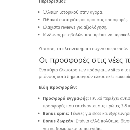
Περιορισμοί:
Έλλειψη ιστορικού στην αγορά.
Πιθανοί αυστηρότεροι όροι στις προσφορές.
Ελάχιστα reviews για αξιολόγηση.
Κίνδυνος μεταβολών που πρέπει να παρακολ
Ωστόσο, τα πλεονεκτήματα συχνά υπερτερούν 
Οι προσφορές στις νέες 
Ένα κύριο έλκυστρο των πρόσφατων sites απο
μπόνους αυτά δημιουργούν ελκυστικές ευκαιρίε
Είδη προσφορών:
Προσφορά εγγραφής:
Γενικά περιέχει αντ
προσφορές που εκτείνονται στις πρώτες 3-5 κ
Bonus spins:
Τέλειες για slots και εξερεύν
Bonus δωρεάν:
Σπάνια αλλά πολύτιμα, δίνο
για να δοκιμάσετε τα παιχνίδια.