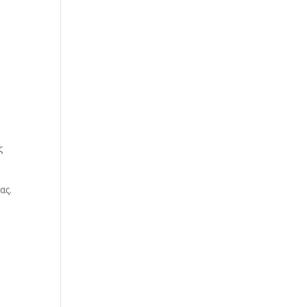
ς
ας.