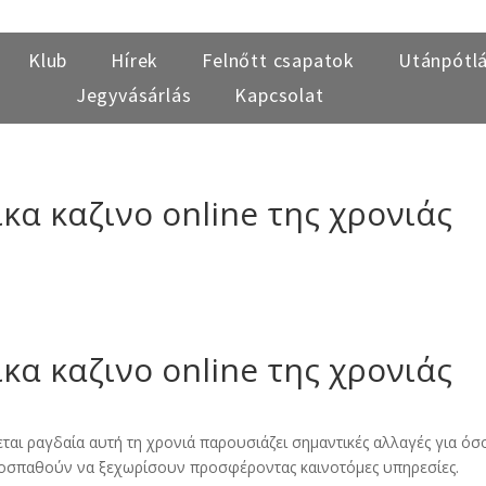
Klub
Hírek
Felnőtt csapatok
Utánpótl
Jegyvásárlás
Kapcsolat
κα καζινο online της χρονιάς
κα καζινο online της χρονιάς
ται ραγδαία αυτή τη χρονιά παρουσιάζει σημαντικές αλλαγές για όσ
προσπαθούν να ξεχωρίσουν προσφέροντας καινοτόμες υπηρεσίες.