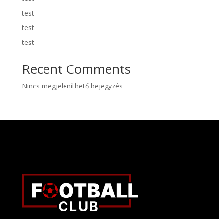
test
test
test
Recent Comments
Nincs megjeleníthető bejegyzés.