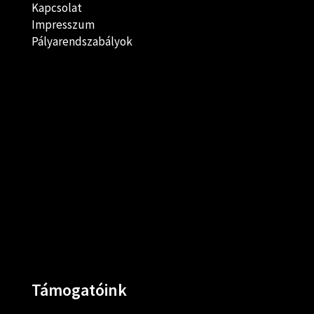
Kapcsolat
Impresszum
Pályarendszabályok
Támogatóink