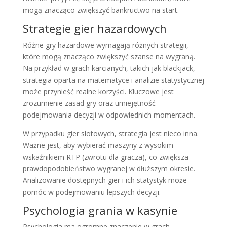
mogą znacząco zwiększyć bankructwo na start.
Strategie gier hazardowych
Różne gry hazardowe wymagają różnych strategii,
które mogą znacząco zwiększyć szanse na wygraną.
Na przykład w grach karcianych, takich jak blackjack,
strategia oparta na matematyce i analizie statystycznej
może przynieść realne korzyści. Kluczowe jest
zrozumienie zasad gry oraz umiejętność
podejmowania decyzji w odpowiednich momentach.
W przypadku gier slotowych, strategia jest nieco inna.
Ważne jest, aby wybierać maszyny z wysokim
wskaźnikiem RTP (zwrotu dla gracza), co zwiększa
prawdopodobieństwo wygranej w dłuższym okresie.
Analizowanie dostępnych gier i ich statystyk może
pomóc w podejmowaniu lepszych decyzji.
Psychologia grania w kasynie
Psychologia ma ogromne znaczenie w grach