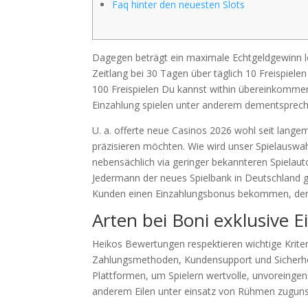
Faq hinter den neuesten Slots
Dagegen beträgt ein maximale Echtgeldgewinn le
Zeitlang bei 30 Tagen über täglich 10 Freispiele
100 Freispielen Du kannst within übereinkommen
Einzahlung spielen unter anderem dementsprechen
U. a.
offerte neue Casinos 2026 wohl seit langem 
präzisieren möchten. Wie wird unser Spielauswah
nebensächlich via geringer bekannteren Spielaut
Jedermann der neues Spielbank in Deutschland gebo
Kunden einen Einzahlungsbonus bekommen, der 
Arten bei Boni exklusive 
Heikos Bewertungen respektieren wichtige Krite
Zahlungsmethoden, Kundensupport und Sicherheit
Plattformen, um Spielern wertvolle, unvoreingen
anderem Eilen unter einsatz von Rühmen zuguns