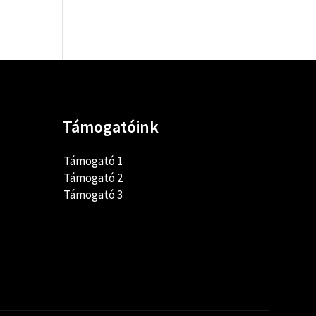
Támogatóink
Támogató 1
Támogató 2
Támogató 3