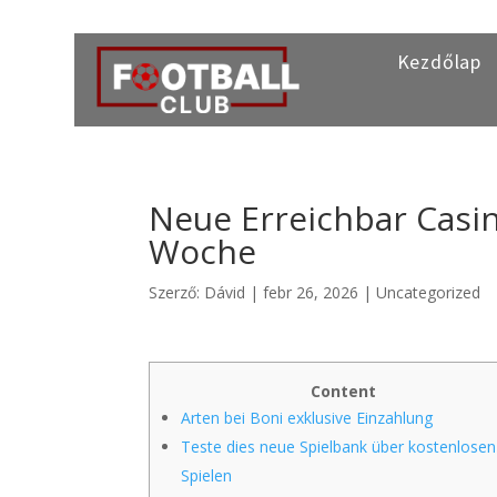
Kezdőlap
Neue Erreichbar Casi
Woche
Szerző:
Dávid
|
febr 26, 2026
|
Uncategorized
Content
Arten bei Boni exklusive Einzahlung
Teste dies neue Spielbank über kostenlosen
Spielen