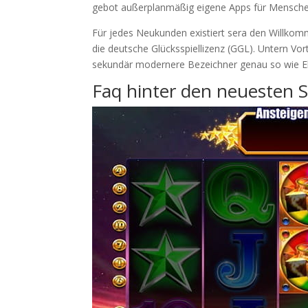
gebot außerplanmäßig eigene Apps für Menschen
Für jedes Neukunden existiert sera den Willko
die deutsche Glücksspiellizenz (GGL). Untern Vor
sekundär modernere Bezeichner genau so wie El
Faq hinter den neuesten S