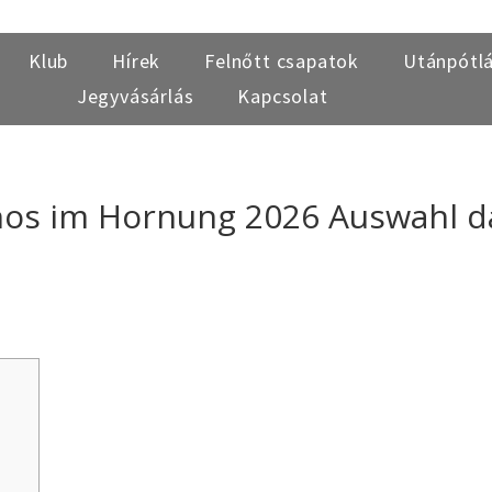
Klub
Hírek
Felnőtt csapatok
Utánpótl
Jegyvásárlás
Kapcsolat
nos im Hornung 2026 Auswahl d