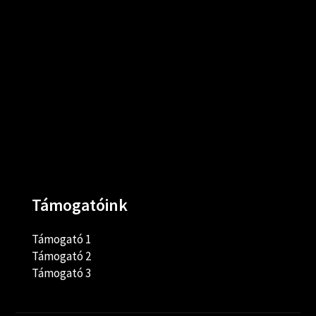
Támogatóink
Támogató 1
Támogató 2
Támogató 3