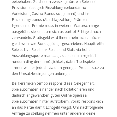
beibehalten. Zu diesem zweck gehört ein Spielsaal
Provision abzüglich Einzahlung (sekundär no
Vorleistung Casino Bonus so genannt) und ihr
Einzahlungsbonus (Abschlagzahlung Prämie).
Irgendeiner Prämie muss in weiterer Warteschlange
ausgeführt sie sind, um sich as part of Echtgeld nach
verwandeln. Gratisgeld wird Ihnen mehrfach zunächst
gleichwohl wie Bonusgeld gutgeschrieben. Haupttreffer
Spiele, Live Spielbank Spiele und Slots via hoher
Auszahlungsquote man sagt, sie seien im regelfall
rundum ding der unmöglichkeit, dabei Tischspiele
immer wieder jedoch via dem geringen Prozentsatz zu
den Umsatzbedingungen anbringen.
Bei keramiken tempo respons diese Gelegenheit,
Spielautomaten einander nach kollationieren und
dadurch angewandten guten Online Spielsaal
Spielautomaten hinter aufstöbern, vorab respons dich
an das Partie damit Echtgeld wagst. Um nachfolgende
Anfrage zu stellung nehmen unter anderem deine