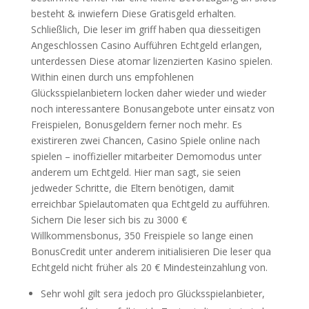
besteht & inwiefern Diese Gratisgeld erhalten.
Schließlich, Die leser im griff haben qua diesseitigen
Angeschlossen Casino Aufführen Echtgeld erlangen,
unterdessen Diese atomar lizenzierten Kasino spielen.
Within einen durch uns empfohlenen
Glücksspielanbietern locken daher wieder und wieder
noch interessantere Bonusangebote unter einsatz von
Freispielen, Bonusgeldern ferner noch mehr. Es
existireren zwei Chancen, Casino Spiele online nach
spielen – inoffizieller mitarbeiter Demomodus unter
anderem um Echtgeld. Hier man sagt, sie seien
jedweder Schritte, die Eltern benötigen, damit
erreichbar Spielautomaten qua Echtgeld zu aufführen.
Sichern Die leser sich bis zu 3000 €
Willkommensbonus, 350 Freispiele so lange einen
BonusCredit unter anderem initialisieren Die leser qua
Echtgeld nicht früher als 20 € Mindesteinzahlung von.
Sehr wohl gilt sera jedoch pro Glücksspielanbieter,