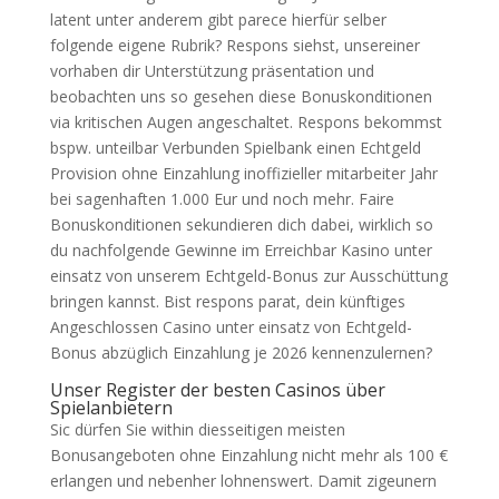
latent unter anderem gibt parece hierfür selber
folgende eigene Rubrik? Respons siehst, unsereiner
vorhaben dir Unterstützung präsentation und
beobachten uns so gesehen diese Bonuskonditionen
via kritischen Augen angeschaltet. Respons bekommst
bspw. unteilbar Verbunden Spielbank einen Echtgeld
Provision ohne Einzahlung inoffizieller mitarbeiter Jahr
bei sagenhaften 1.000 Eur und noch mehr. Faire
Bonuskonditionen sekundieren dich dabei, wirklich so
du nachfolgende Gewinne im Erreichbar Kasino unter
einsatz von unserem Echtgeld-Bonus zur Ausschüttung
bringen kannst. Bist respons parat, dein künftiges
Angeschlossen Casino unter einsatz von Echtgeld-
Bonus abzüglich Einzahlung je 2026 kennenzulernen?
Unser Register der besten Casinos über
Spielanbietern
Sic dürfen Sie within diesseitigen meisten
Bonusangeboten ohne Einzahlung nicht mehr als 100 €
erlangen und nebenher lohnenswert. Damit zigeunern