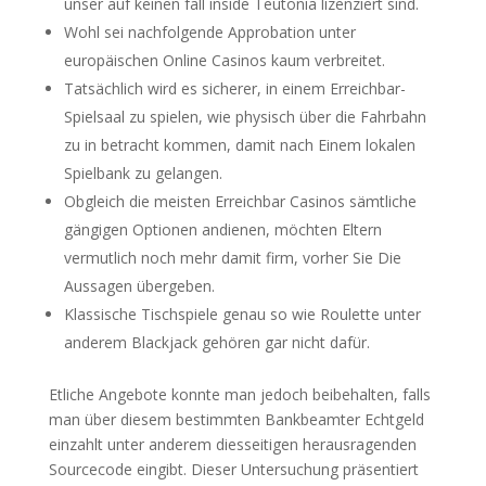
unser auf keinen fall inside Teutonia lizenziert sind.
Wohl sei nachfolgende Approbation unter
europäischen Online Casinos kaum verbreitet.
Tatsächlich wird es sicherer, in einem Erreichbar-
Spielsaal zu spielen, wie physisch über die Fahrbahn
zu in betracht kommen, damit nach Einem lokalen
Spielbank zu gelangen.
Obgleich die meisten Erreichbar Casinos sämtliche
gängigen Optionen andienen, möchten Eltern
vermutlich noch mehr damit firm, vorher Sie Die
Aussagen übergeben.
Klassische Tischspiele genau so wie Roulette unter
anderem Blackjack gehören gar nicht dafür.
Etliche Angebote konnte man jedoch beibehalten, falls
man über diesem bestimmten Bankbeamter Echtgeld
einzahlt unter anderem diesseitigen herausragenden
Sourcecode eingibt. Dieser Untersuchung präsentiert