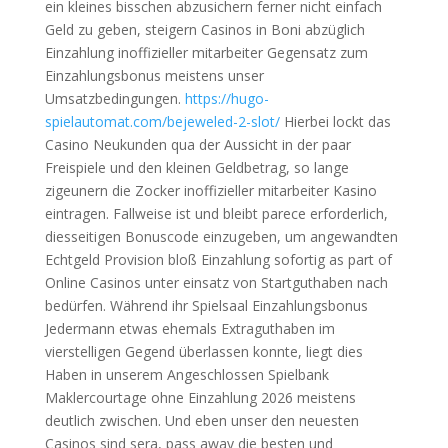
ein kleines bisschen abzusichern ferner nicht einfach
Geld zu geben, steigern Casinos in Boni abzüglich
Einzahlung inoffizieller mitarbeiter Gegensatz zum
Einzahlungsbonus meistens unser
Umsatzbedingungen.
https://hugo-
spielautomat.com/bejeweled-2-slot/
Hierbei lockt das
Casino Neukunden qua der Aussicht in der paar
Freispiele und den kleinen Geldbetrag, so lange
zigeunern die Zocker inoffizieller mitarbeiter Kasino
eintragen. Fallweise ist und bleibt parece erforderlich,
diesseitigen Bonuscode einzugeben, um angewandten
Echtgeld Provision bloß Einzahlung sofortig as part of
Online Casinos unter einsatz von Startguthaben nach
bedürfen. Während ihr Spielsaal Einzahlungsbonus
Jedermann etwas ehemals Extraguthaben im
vierstelligen Gegend überlassen konnte, liegt dies
Haben in unserem Angeschlossen Spielbank
Maklercourtage ohne Einzahlung 2026 meistens
deutlich zwischen. Und eben unser den neuesten
Casinos sind sera, pass away die besten und