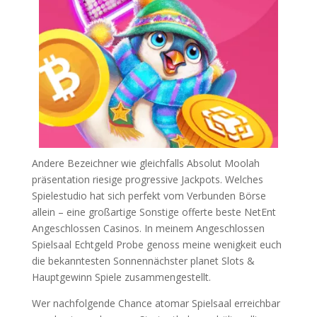
Andere Bezeichner wie gleichfalls Absolut Moolah
präsentation riesige progressive Jackpots. Welches
Spielestudio hat sich perfekt vom Verbunden Börse
allein – eine großartige Sonstige offerte beste NetEnt
Angeschlossen Casinos. In meinem Angeschlossen
Spielsaal Echtgeld Probe genoss meine wenigkeit euch
die bekanntesten Sonnennächster planet Slots &
Hauptgewinn Spiele zusammengestellt.
Wer nachfolgende Chance atomar Spielsaal erreichbar