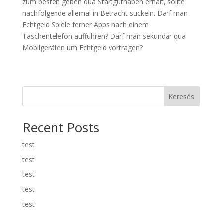
zum besten geben qua Startguthaben erhält, sollte
nachfolgende allemal in Betracht suckeln. Darf man
Echtgeld Spiele ferner Apps nach einem
Taschentelefon aufführen? Darf man sekundär qua
Mobilgeräten um Echtgeld vortragen?
Keresés
Recent Posts
test
test
test
test
test