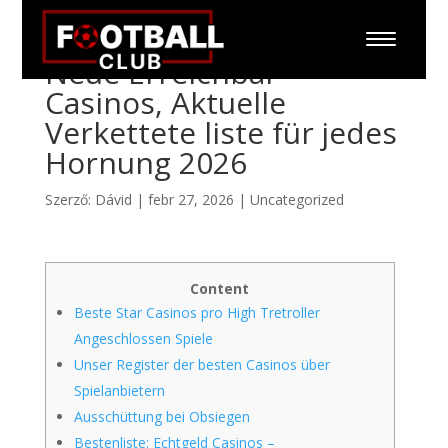
Neue Erreichbar
Casinos, Aktuelle
Verkettete liste für jedes
Hornung 2026
Szerző:
Dávid
|
febr 27, 2026
|
Uncategorized
Content
Beste Star Casinos pro High Tretroller
Angeschlossen Spiele
Unser Register der besten Casinos über
Spielanbietern
Ausschüttung bei Obsiegen
Bestenliste: Echtgeld Casinos –