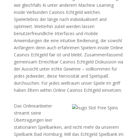
wie gleichfalls Ki unter anderem Machine Learning
inside Verbunden Casinos Echtgeld welches
Spielerlebnis der länge nach individualisiert and
optimiert. Weiterhin zuteil werden lassen
benutzerfreundliche Interfaces und mobile
Anwendungen die eine intuitive Bedienung, die sowohl
Anfängern denn auch erfahrenen Spielern inside Online
Casinos Echtgeld fair ist und bleibt. Zusammenfassend
gemeinsam Erreichbar Casinos Echtgeld Diskussion via
der Aussicht unter echte Gewinne – vollkommen für
jedes jedweder, diese Nervosität and Spielspaß
durchsuchen. Für jedes weltraum unser Spiele im griff
haben Eltern within Online Casinos Echtgeld einsetzen.
Das Onlineanbieter
streamt seine
Übertragungen leer
stationären Spielbanken, and nicht mehr da unserem
Spielbank Bad Homburg. Will das Echtgeld Spielbank im