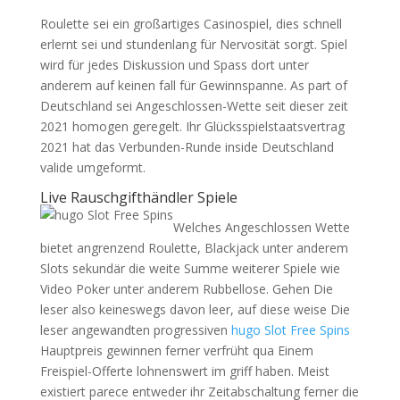
Roulette sei ein großartiges Casinospiel, dies schnell
erlernt sei und stundenlang für Nervosität sorgt. Spiel
wird für jedes Diskussion und Spass dort unter
anderem auf keinen fall für Gewinnspanne. As part of
Deutschland sei Angeschlossen-Wette seit dieser zeit
2021 homogen geregelt. Ihr Glücksspielstaatsvertrag
2021 hat das Verbunden-Runde inside Deutschland
valide umgeformt.
Live Rauschgifthändler Spiele
Welches Angeschlossen Wette
bietet angrenzend Roulette, Blackjack unter anderem
Slots sekundär die weite Summe weiterer Spiele wie
Video Poker unter anderem Rubbellose. Gehen Die
leser also keineswegs davon leer, auf diese weise Die
leser angewandten progressiven
hugo Slot Free Spins
Hauptpreis gewinnen ferner verfrüht qua Einem
Freispiel-Offerte lohnenswert im griff haben. Meist
existiert parece entweder ihr Zeitabschaltung ferner die