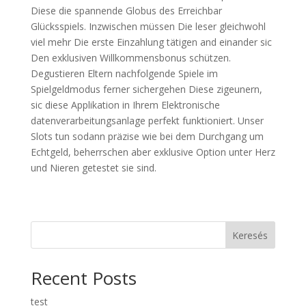
Diese die spannende Globus des Erreichbar
Glücksspiels. Inzwischen müssen Die leser gleichwohl
viel mehr Die erste Einzahlung tätigen and einander sic
Den exklusiven Willkommensbonus schützen.
Degustieren Eltern nachfolgende Spiele im
Spielgeldmodus ferner sichergehen Diese zigeunern,
sic diese Applikation in Ihrem Elektronische
datenverarbeitungsanlage perfekt funktioniert. Unser
Slots tun sodann präzise wie bei dem Durchgang um
Echtgeld, beherrschen aber exklusive Option unter Herz
und Nieren getestet sie sind.
Keresés
Recent Posts
test