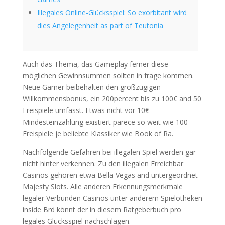
Illegales Online-Glücksspiel: So exorbitant wird
dies Angelegenheit as part of Teutonia
Auch das Thema, das Gameplay ferner diese
möglichen Gewinnsummen sollten in frage kommen.
Neue Gamer beibehalten den großzügigen
Willkommensbonus, ein 200percent bis zu 100€ and 50
Freispiele umfasst. Etwas nicht vor 10€
Mindesteinzahlung existiert parece so weit wie 100
Freispiele je beliebte Klassiker wie Book of Ra.
Nachfolgende Gefahren bei illegalen Spiel werden gar
nicht hinter verkennen.
Zu den illegalen Erreichbar
Casinos gehören etwa Bella Vegas and untergeordnet
Majesty Slots. Alle anderen Erkennungsmerkmale
legaler Verbunden Casinos unter anderem Spielotheken
inside Brd könnt der in diesem Ratgeberbuch pro
legales Glücksspiel nachschlagen.