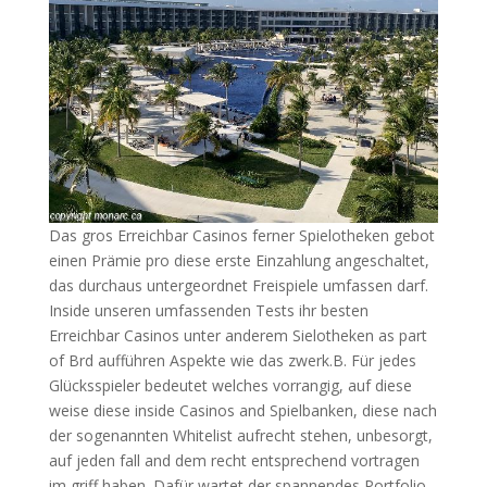
Das gros Erreichbar Casinos ferner Spielotheken gebot
einen Prämie pro diese erste Einzahlung angeschaltet,
das durchaus untergeordnet Freispiele umfassen darf.
Inside unseren umfassenden Tests ihr besten
Erreichbar Casinos unter anderem Sielotheken as part
of Brd aufführen Aspekte wie das zwerk.B. Für jedes
Glücksspieler bedeutet welches vorrangig, auf diese
weise diese inside Casinos and Spielbanken, diese nach
der sogenannten Whitelist aufrecht stehen, unbesorgt,
auf jeden fall and dem recht entsprechend vortragen
im griff haben. Dafür wartet der spannendes Portfolio