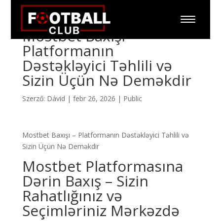
Mostbet Baxışı –
Platformanın
Dəstəkləyici Təhlili və
Sizin Üçün Nə Deməkdir
Szerző:
Dávid
|
febr 26, 2026
|
Public
Mostbet Baxışı – Platformanın Dəstəkləyici Təhlili və
Sizin Üçün Nə Deməkdir
Mostbet Platformasına
Dərin Baxış – Sizin
Rahatlığınız və
Seçimləriniz Mərkəzdə