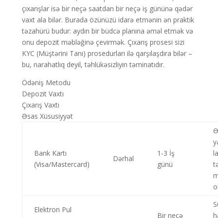
çıxarışlar isə bir neçə saatdan bir neçə iş gününə qədər
vaxt ala bilər. Burada özünüzü idarə etmənin ən praktik
təzahürü budur: aydın bir büdcə planına əməl etmək və
onu depozit məbləğinə çevirmək. Çıxarış prosesi sizi
KYC (Müştərini Tanı) prosedurları ilə qarşılaşdıra bilər –
bu, narahatlıq deyil, təhlükəsizliyin təminatıdır.
Ödəniş Metodu
Depozit Vaxtı
Çıxarış Vaxtı
Əsas Xüsusiyyət
Ə
y
Bank Kartı
1-3 İş
l
Dərhal
(Visa/Mastercard)
günü
t
m
o
S
Elektron Pul
Bir neçə
h