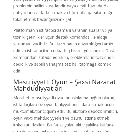
problemin həllini sürətləndirməyə deyil, həm də öz
ehtiyaclarınızı ifadə etmək və hörmətlə qarşılanmağı
tələb etmək bacarığınızı inkişaf
Platformanın istifadəsi zamanı yaranan suallar və ya
texniki çətinliklər üçün dəstək komandası ilə əlaqə
saxlamaq vacibdir. Bu, təcrübənin davamlılığını təmin
edir və istifadəçilərin etibarlılıq hissini gücləndirir. Dəstək
xidmətindən istifadə edərkən, problemlərin təsvirində
dəqiqlik və səbirli yanaşma tez həll tapmağa kömək
edir.
Məsuliyyətli Oyun – Şəxsi Nəzarət
Məhdudiyyətləri
Mostbet, məsuliyyətli oyun prinsiplərinə uyğun olaraq,
istifadəçilərə öz oyun fəaliyyətlərini idarə etmək üçün
müxtəlif alətlər təqdim edir. Bu alətlərə depozit limitləri,
oyun vaxtı məhdudiyyətləri və özünü istisna etmək
imkanları daxildir. Bu funksiyaları aktiv şəkildə istifadə
etmək, oyunu əyləncə çərçivəsində saxlamaq üçün