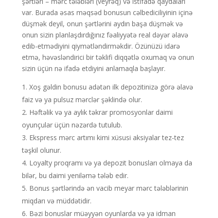
şərtləri – mərc tələbləri (veyrəq) və istifadə qaydaları
var. Burada əsas məqsəd bonusun cəlbediciliyinin içinə
düşmək deyil, onun şərtlərini aydın başa düşmək və
onun sizin planlaşdırdığınız fəaliyyətə real dəyər əlavə
edib-etmədiyini qiymətləndirməkdir. Özünüzü idarə
etmə, həvəsləndirici bir təklifi diqqətlə oxumaq və onun
sizin üçün nə ifadə etdiyini anlamaqla başlayır.
Xoş gəldin bonusu adətən ilk depozitinizə görə əlavə
faiz və ya pulsuz mərclər şəklində olur.
Həftəlik və ya aylık təkrar promosyonlar daimi
oyunçular üçün nəzərdə tutulub.
Ekspress mərc artımı kimi xüsusi aksiyalar tez-tez
təşkil olunur.
Loyalty proqramı və ya depozit bonusları olmaya da
bilər, bu daimi yeniləmə tələb edir.
Bonus şərtlərində ən vacib meyar mərc tələblərinin
miqdarı və müddətidir.
Bəzi bonuslar müəyyən oyunlarda və ya idman