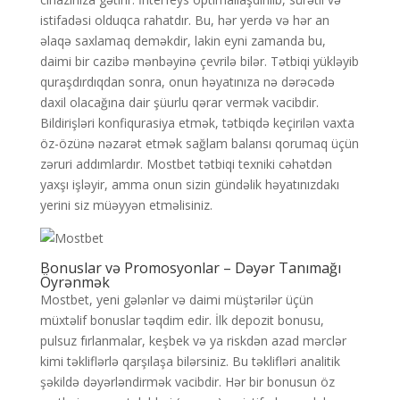
istifadəsi olduqca rahatdır. Bu, hər yerdə və hər an
əlaqə saxlamaq deməkdir, lakin eyni zamanda bu,
daimi bir cazibə mənbəyinə çevrilə bilər. Tətbiqi yükləyib
quraşdırdıqdan sonra, onun həyatınıza nə dərəcədə
daxil olacağına dair şüurlu qərar vermək vacibdir.
Bildirişləri konfiqurasiya etmək, tətbiqdə keçirilən vaxta
öz-özünə nəzarət etmək sağlam balansı qorumaq üçün
zəruri addımlardır. Mostbet tətbiqi texniki cəhətdən
yaxşı işləyir, amma onun sizin gündəlik həyatınızdakı
yerini siz müəyyən etməlisiniz.
Bonuslar və Promosyonlar – Dəyər Tanımağı
Öyrənmək
Mostbet, yeni gələnlər və daimi müştərilər üçün
müxtəlif bonuslar təqdim edir. İlk depozit bonusu,
pulsuz fırlanmalar, keşbek və ya riskdən azad mərclər
kimi təkliflərlə qarşılaşa bilərsiniz. Bu təklifləri analitik
şəkildə dəyərləndirmək vacibdir. Hər bir bonusun öz