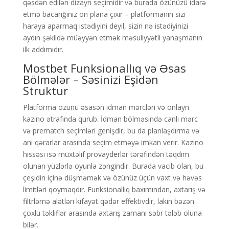
qəsdən edilən dizayn seçimidir və burada özünüzü idarə
etmə bacarığınız ön plana çıxır – platformanın sizi
haraya aparmaq istədiyini deyil, sizin nə istədiyinizi
aydın şəkildə müəyyən etmək məsuliyyətli yanaşmanın
ilk addımıdır.
Mostbet Funksionallıq və Əsas
Bölmələr – Səsinizi Eşidən
Struktur
Platforma özünü əsasən idman mərcləri və onlayn
kazino ətrafında qurub. İdman bölməsində canlı mərc
və prematch seçimləri genişdir, bu da planlaşdırma və
ani qərarlar arasında seçim etməyə imkan verir. Kazino
hissəsi isə müxtəlif provayderlər tərəfindən təqdim
olunan yüzlərlə oyunla zəngindir. Burada vacib olan, bu
çeşidin içinə düşməmək və özünüz üçün vaxt və həvəs
limitləri qoymaqdır. Funksionallıq baxımından, axtarış və
filtrləmə alətləri kifayət qədər effektivdir, lakin bəzən
çoxlu təkliflər arasında axtarış zamanı səbr tələb oluna
bilər.