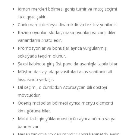
İdman mərcləri bölməsi geniş turnir və matç seçimi
ilə diqqət çəkir.
Canlı mərc interfeysi dinamikdir və tez-tez yenilənir.
Kazino oyunları slotlar, masa oyunları və canlı diler
variantlarını əhatə edir.
Promosyonlar və bonuslar ayrıca vurğulanmış
sekciyada təqdim olunur.
Şəxsi kabinetə giriş üst paneldə asanlıqla tapıla bilər.
Müştəri dəstəyi əlaqə vasitələri əsas səhifənin alt
hissəsində yerləşir.
Dil seçimi, o cümlədən Azərbaycan dili dəstəyi
mövcuddur.
Ödəniş metodları bölməsi ayrıca menyu elementi
kimi görünə bilər.
Mobil tətbiqin yüklənməsi üçün ayrıca bölmə və ya
banner var.
Hesab tarixçəsi və cari mərclər şəxsi kabinetdə aydın