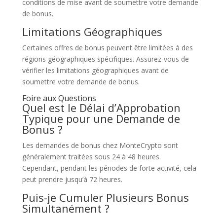
conditions de mise avant de soumettre votre demande
de bonus.
Limitations Géographiques
Certaines offres de bonus peuvent être limitées à des
régions géographiques spécifiques. Assurez-vous de
vérifier les limitations géographiques avant de
soumettre votre demande de bonus.
Foire aux Questions
Quel est le Délai d’Approbation
Typique pour une Demande de
Bonus ?
Les demandes de bonus chez MonteCrypto sont
généralement traitées sous 24 à 48 heures.
Cependant, pendant les périodes de forte activité, cela
peut prendre jusqu’à 72 heures.
Puis-je Cumuler Plusieurs Bonus
Simultanément ?