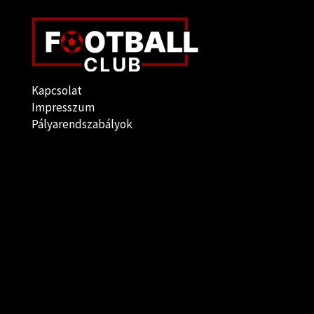
Kapcsolat
Impresszum
Pályarendszabályok