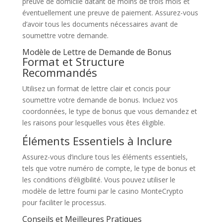
preuve de domicile datant de moins de trois mois et
éventuellement une preuve de paiement. Assurez-vous
d’avoir tous les documents nécessaires avant de
soumettre votre demande.
Modèle de Lettre de Demande de Bonus
Format et Structure
Recommandés
Utilisez un format de lettre clair et concis pour
soumettre votre demande de bonus. Incluez vos
coordonnées, le type de bonus que vous demandez et
les raisons pour lesquelles vous êtes éligible.
Éléments Essentiels à Inclure
Assurez-vous d’inclure tous les éléments essentiels,
tels que votre numéro de compte, le type de bonus et
les conditions d’éligibilité. Vous pouvez utiliser le
modèle de lettre fourni par le casino MonteCrypto
pour faciliter le processus.
Conseils et Meilleures Pratiques