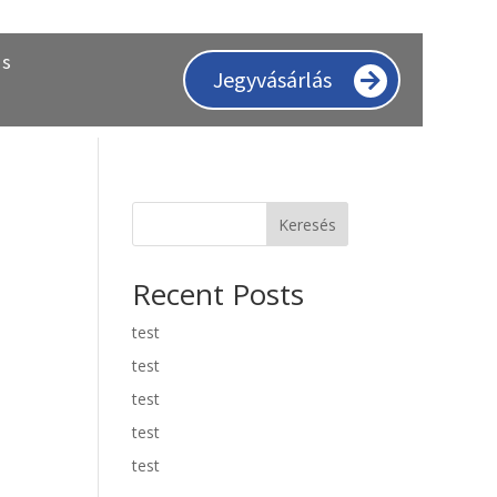
ás
Jegyvásárlás
Keresés
Recent Posts
test
test
test
test
test