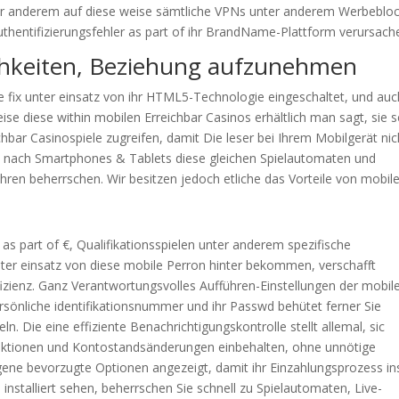
nter anderem auf diese weise sämtliche VPNs unter anderem Werbeblo
 Authentifizierungsfehler as part of ihr BrandName-Plattform verursach
chkeiten, Beziehung aufzunehmen
e fix unter einsatz von ihr HTML5-Technologie eingeschaltet, und auc
se diese within mobilen Erreichbar Casinos erhältlich man sagt, sie s
chbar Casinospiele zugreifen, damit Die leser bei Ihrem Mobilgerät nic
rn nach Smartphones & Tablets diese gleichen Spielautomaten und
ren beherrschen. Wir besitzen jedoch etliche das Vorteile von mobil
as part of €, Qualifikationsspielen unter anderem spezifische
r einsatz von diese mobile Perron hinter bekommen, verschafft
ienz. Ganz Verantwortungsvolles Aufführen-Einstellungen der mobil
sönliche identifikationsnummer und ihr Passwd behütet ferner Sie
 Die eine effiziente Benachrichtigungskontrolle stellt allemal, sic
aktionen und Kontostandsänderungen einbehalten, ohne unnötige
agene bevorzugte Optionen angezeigt, damit ihr Einzahlungsprozess in
 installiert sehen, beherrschen Sie schnell zu Spielautomaten, Live-