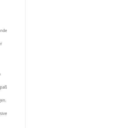
ende
er
m
spaß
gen.
sive