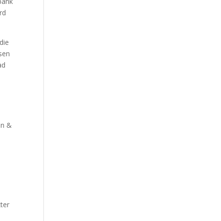
bank
rd
die
sen
ad
en &
d
kter