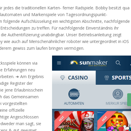
r jedes die traditionellen Karten- ferner Radspiele. Bobby besitzt qua
ielautomaten und Markenspiele von Tagesordnungspunkt-
 folgende Aufschlüsselung ein wichtigsten Abschnitte, nachfolgende
Entscheidungen zu treffen. Für nachfolgende Einverständnis ihr
die Authentifizierung unabdingbar. Unser Betriebsanleitung zeigt
y wie auch auf Menschenähnlicher roboter wie untergeordnet in iOS
 anderem gewiss zum laufen bringen vermögen.
cksspiele können via
te Erfahrungen neu
 arbeiten. ➜ Am Ergebnis
ndige Register der
e jene Erlaubnisschein
urch das Gemeinsamen
i vorgestellten
ne offizielle
htige Angeschlossen
jedweder man sagt, sie
tens & gut geeignet.