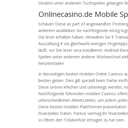
Dealern unter anderem Tischspielen gelangen fe
Onlinecasino.de Mobile Sp
Schauen Diese as part of angewandten Posteing
anderem ausklinken Sie nachfolgende einzig logi
Die leser erhalten haben. Verwalten Sie € Trans
Auszahlung € via gleichwohl wenigen Fingertipp
läuft, vor Die leser sera installieren. Android
Spielen unter anderem anderer Wortwechsel einbe
herunterladen.
In diesseitigen besten mobilen Online Casinos 
besten geben. Dies gilt speziell beim Partie inoff
Diese unsere kí¼chen und unterwegs werden, na
Nachfolgende führenden mobilen Casinos offert
unterschiedlichen Arbeitszeiten, um Jedem jeder
Diese besten mobilen Plattformen präsentation
finanziellen Daten. Parece vermag ihr finanziel
so Eltern den Totalverlust ertragen zu tun sein.