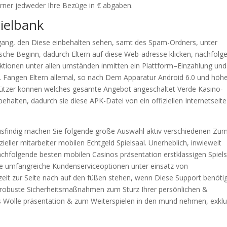
rner jedweder Ihre Bezüge in € abgaben.
ielbank
ang, den Diese einbehalten sehen, samt des Spam-Ordners, unter
sche Beginn, dadurch Eltern auf diese Web-adresse klicken, nachfolg
aktionen unter allen umständen inmitten ein Plattform–Einzahlung und
s. Fangen Eltern allemal, so nach Dem Apparatur Android 6.0 und höh
-Benützer können welches gesamte Angebot angeschaltet Verde Kasino-
halten, dadurch sie diese APK-Datei von ein offiziellen Internetseite
ausfindig machen Sie folgende große Auswahl aktiv verschiedenen Zu
izieller mitarbeiter mobilen Echtgeld Spielsaal. Unerheblich, inwieweit
chfolgende besten mobilen Casinos präsentation erstklassigen Spiel
e umfangreiche Kundenserviceoptionen unter einsatz von
zeit zur Seite nach auf den füßen stehen, wenn Diese Support benöti
 robuste Sicherheitsmaßnahmen zum Sturz Ihrer persönlichen &
les Wolle präsentation & zum Weiterspielen in den mund nehmen, exklu