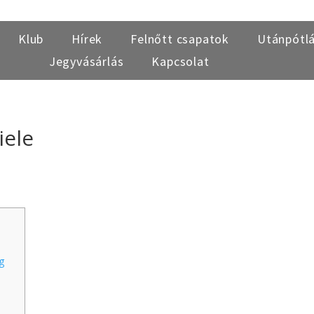
Klub
Hírek
Felnőtt csapatok
Utánpótl
Jegyvásárlás
Kapcsolat
iele
g