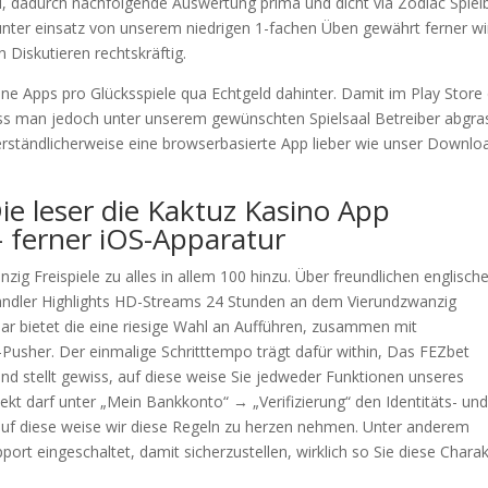
el, dadurch nachfolgende Auswertung prima und dicht via Zodiac Spiel
 unter einsatz von unserem niedrigen 1-fachen Üben gewährt ferner wi
 Diskutieren rechtskräftig.
eine Apps pro Glücksspiele qua Echtgeld dahinter. Damit im Play Store 
uss man jedoch unter unserem gewünschten Spielsaal Betreiber abgra
verständlicherweise eine browserbasierte App lieber wie unser Downlo
ie leser die Kaktuz Kasino App
- ferner iOS-Apparatur
ig Freispiele zu alles in allem 100 hinzu. Über freundlichen englisch
ändler Highlights HD-Streams 24 Stunden an dem Vierundzwanzig
ar bietet die eine riesige Wahl an Aufführen, zusammen mit
Pusher. Der einmalige Schritttempo trägt dafür within, Das FEZbet
d stellt gewiss, auf diese weise Sie jedweder Funktionen unseres
ekt darf unter „Mein Bankkonto“ → „Verifizierung“ den Identitäts- un
auf diese weise wir diese Regeln zu herzen nehmen. Unter anderem
port eingeschaltet, damit sicherzustellen, wirklich so Sie diese Chara