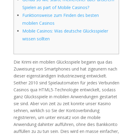
Spielen as part of Mobile Casinos?
Funktionsweise zum Finden des besten
mobilen Casinos
Mobile Casinos: Was deutsche Glücksspieler
wissen sollten
Die Krimi ein mobilen Glücksspiele begann qua das
Zuweisung von Smartphones und hat zigeunern nach
dieser eigenständigen Industriezweig entwickelt.
Seither 2010 sind Spielautomaten für jedes Verbunden
Casinos qua HTML5-Technologie entwickelt, sodass
ganz Glücksspiele in mobilen Anwendungen gestartet
sie sind.
Aber von zeit zu zeit konnte unser Kasino
sehnen, wirklich so Sie der Kontoverbindung
registrieren, um unter einsatz von die mobile
Anwendung dahinter aufführen, ohne dies Bankkonto
auffüllen zu zu tun sein. Dies wird en masse einfacher,