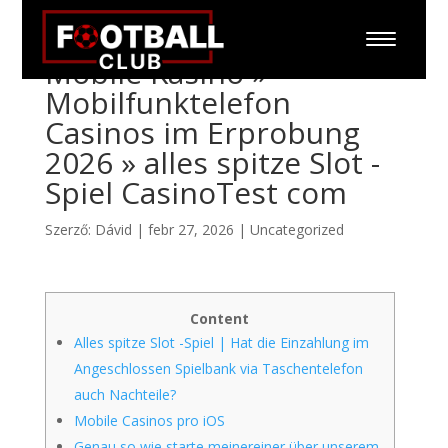
Mobile Kasino »
Mobilfunktelefon
Casinos im Erprobung
2026 » alles spitze Slot -
Spiel CasinoTest com
Szerző:
Dávid
|
febr 27, 2026
|
Uncategorized
Content
Alles spitze Slot -Spiel | Hat die Einzahlung im
Angeschlossen Spielbank via Taschentelefon
auch Nachteile?
Mobile Casinos pro iOS
Genau so wie starte meinereiner über unserem