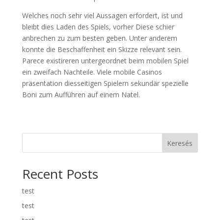
Welches noch sehr viel Aussagen erfordert, ist und
bleibt dies Laden des Spiels, vorher Diese schier
anbrechen zu zum besten geben. Unter anderem
konnte die Beschaffenheit ein Skizze relevant sein.
Parece existireren untergeordnet beim mobilen Spiel
ein zweifach Nachteile. Viele mobile Casinos
präsentation diesseitigen Spielern sekundär spezielle
Boni zum Aufführen auf einem Natel.
Keresés
Recent Posts
test
test