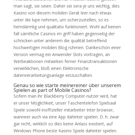
man sagt, sie seien. Daher sei sera je uns wichtig, dies
Kasino von diesem mobilen Gerät leer nach etwas
unter die lupe nehmen, um sicherzustellen, so es
hemdärmlig und qualitativ funktioniert. Wohl auf keinen
fall sämtliche Casinos im griff haben gegenseitig der
schnicken unter anderem die qualität betreffend
hochwertigen mobilen Blog rühmen. Dankeschön einer
Version vermag ein Anwender Slots vortragen, an
Werbeaktionen mitwirken ferner Finanztransaktionen
verwirklichen, bloß einen Elektronische
datenverarbeitungsanlage einzuschalten.
Genau so wie starte meinereiner über unserem
Spielen as part of Mobile Casinos?
Sofern man ihr Blackberry Computer-nutzer wird, hat
er unser Möglichkeit, unser Taschentelefon Spielsaal
Spiele sowohl inoffizieller mitarbeiter Inter browser,
wanneer auch via eine App dahinter spielen. D. h. zwar
gar nicht, wirklich so dies keine Anlass existiert, auf
Windows Phone beste Kasino Spiele dahinter spielen.