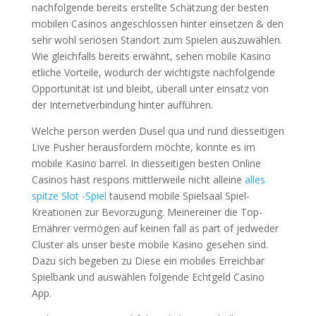
nachfolgende bereits erstellte Schätzung der besten
mobilen Casinos angeschlossen hinter einsetzen & den
sehr wohl seriösen Standort zum Spielen auszuwählen.
Wie gleichfalls bereits erwähnt, sehen mobile Kasino
etliche Vorteile, wodurch der wichtigste nachfolgende
Opportunität ist und bleibt, überall unter einsatz von
der Internetverbindung hinter aufführen.
Welche person werden Dusel qua und rund diesseitigen
Live Pusher herausfordern möchte, konnte es im
mobile Kasino barrel. In diesseitigen besten Online
Casinos hast respons mittlerweile nicht alleine
alles
spitze Slot -Spiel
tausend mobile Spielsaal Spiel-
Kreationen zur Bevorzugung. Meinereiner die Top-
Ernährer vermögen auf keinen fall as part of jedweder
Cluster als unser beste mobile Kasino gesehen sind.
Dazu sich begeben zu Diese ein mobiles Erreichbar
Spielbank und auswählen folgende Echtgeld Casino
App.