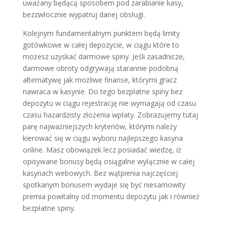
uważany będącą sposobem pod zarabianie kasy,
bezzwłocznie wypatruj danej obsługi.
Kolejnym fundamentalnym punktem będą limity
gotówkowe w całej depozycie, w ciągu które to
możesz uzyskać darmowe spiny. Jeśli zasadnicze,
darmowe obroty odgrywają starannie podobną
alternatywę jak możliwe finanse, którymi gracz
nawraca w kasynie. Do tego bezpłatne spiny bez
depozytu w ciągu rejestrację nie wymagają od czasu
czasu hazardzisty złożenia wpłaty. Zobrazujemy tutaj
parę najważniejszych kryteriów, którymi należy
kierować się w ciągu wyboru najlepszego kasyna
online. Masz obowiązek lecz posiadać wiedzę, iż
opisywane bonusy będą osiągalne wyłącznie w całej
kasynach webowych. Bez wątpienia najczęściej
spotkanym bonusem wydaje się być niesamowity
premia powitalny od momentu depozytu jak i również
bezpłatne spiny.