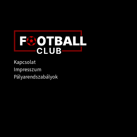
Kapcsolat
Impresszum
Pályarendszabályok