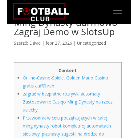
Ming Dynasty darmowo
Zagraj Demo w SlotsUp
Szerző:
Dávid
|
febr 27, 2026
|
Uncategorized
Content
Online-Casino-Spiele, Golden Mario Casino
gratis aufführen
zagrać w bezpłatne rozrywki automaty
Zastosowanie Casiqo Ming Dynasty na rzecz
uciechy
Przewodnik w celu początkujących w całej
ming dynasty robot kompletnej automatach
sieciowy: piętnasty sugestii na drodze do