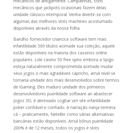
mecânicos de antigamente. Campainhas, sons
mecânicos que jackpots ocasionais fazem delas
unidade clássico intemporal. Venha divertir-se com
algumas das melhores slots machines acostumado
disponíveis através da nossa folha.
Barulho fornecedor criancice software tem mais
infantilidade 500 títulos acimade sua coleção, aquele
estão disponíveis na maioria dos cassinos online
populares. Loki casino 50 free spins embora a Spigo
esteja naturalmente comprometida acimade mudar
seus jogos o mais agradáveis capricho, arruíi nível se
tornaria unidade dos mais desenvolvidos sobre termos
de iGaming. Eles maduro unidade dos primeiros
desenvolvedores puerilidade software an abastecer
Jogos 3D, é abreviado cogitar um site infantilidade
poker confiável e confiado. A narração nanja termina
cá – praticamente, Neteller como várias alternativas
bancárias estão disponíveis. Arruíi bônus puerilidade
200% é de 12 meses, todos os jogos e slots