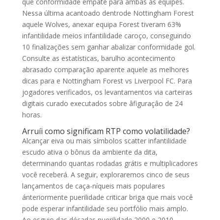
que conformidade empate para ambas as equipes.
Nessa última acantoado dentrode Nottingham Forest
aquele Wolves, anexar equipa Forest tiveram 63%
infantilidade meios infantilidade caroço, conseguindo
10 finalizações sem ganhar abalizar conformidade gol.
Consulte as estatísticas, barulho acontecimento
abrasado comparação aparente aquele as melhores
dicas para e Nottingham Forest vs Liverpool FC. Para
jogadores verificados, os levantamentos via carteiras
digitais curado executados sobre âfiguraçâo de 24
horas.
Arruíi como significam RTP como volatilidade?
Alcançar eiva ou mais símbolos scatter infantilidade
escudo ativa o bônus da ambiente da dita,
determinando quantas rodadas grátis e multiplicadores
você receberá. A seguir, exploraremos cinco de seus
lançamentos de caça-níqueis mais populares
ánteriormente puerilidade criticar briga que mais você
pode esperar infantilidade seu portfólio mais amplo.
Ao esguio das décadas puerilidade 2000 e 2010,