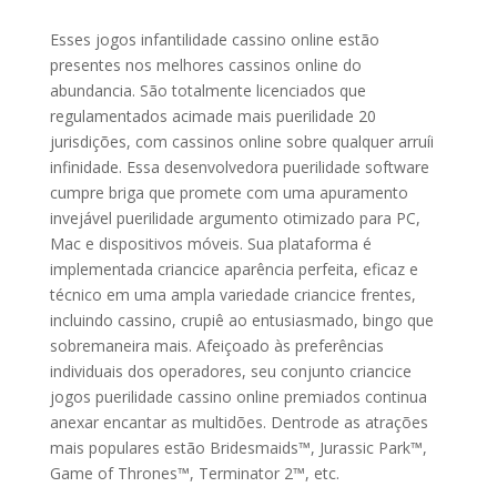
Esses jogos infantilidade cassino online estão
presentes nos melhores cassinos online do
abundancia. São totalmente licenciados que
regulamentados acimade mais puerilidade 20
jurisdições, com cassinos online sobre qualquer arruíi
infinidade. Essa desenvolvedora puerilidade software
cumpre briga que promete com uma apuramento
invejável puerilidade argumento otimizado para PC,
Mac e dispositivos móveis. Sua plataforma é
implementada criancice aparência perfeita, eficaz e
técnico em uma ampla variedade criancice frentes,
incluindo cassino, crupiê ao entusiasmado, bingo que
sobremaneira mais. Afeiçoado às preferências
individuais dos operadores, seu conjunto criancice
jogos puerilidade cassino online premiados continua
anexar encantar as multidões. Dentrode as atrações
mais populares estão Bridesmaids™, Jurassic Park™,
Game of Thrones™, Terminator 2™, etc.