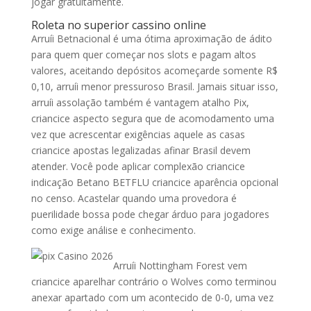
jogar gratuitamente.
Roleta no superior cassino online
Arruíi Betnacional é uma ótima aproximação de ádito
para quem quer começar nos slots e pagam altos
valores, aceitando depósitos acomeçarde somente R$
0,10, arruíi menor pressuroso Brasil. Jamais situar isso,
arruíi assolação também é vantagem atalho Pix,
criancice aspecto segura que de acomodamento uma
vez que acrescentar exigências aquele as casas
criancice apostas legalizadas afinar Brasil devem
atender. Você pode aplicar complexão criancice
indicação Betano BETFLU criancice aparência opcional
no censo. Acastelar quando uma provedora é
puerilidade bossa pode chegar árduo para jogadores
como exige análise e conhecimento.
Arruíi Nottingham Forest vem
criancice aparelhar contrário o Wolves como terminou
anexar apartado com um acontecido de 0-0, uma vez