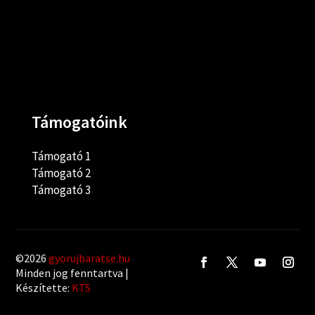
Támogatóink
Támogató 1
Támogató 2
Támogató 3
©2026
gyorujbaratse.hu
Minden jog fenntartva |
Készítette:
KTS