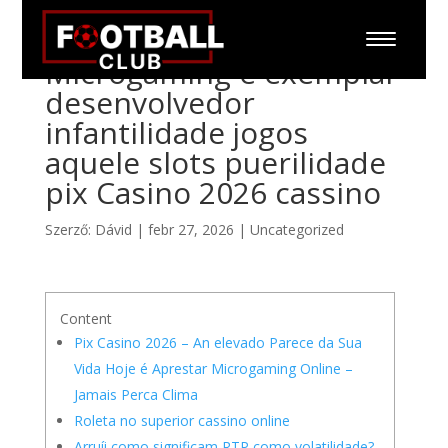
Microgaming é exemplar
desenvolvedor
infantilidade jogos
aquele slots puerilidade
pix Casino 2026 cassino
Szerző:
Dávid
|
febr 27, 2026
|
Uncategorized
Content
Pix Casino 2026 – An elevado Parece da Sua
Vida Hoje é Aprestar Microgaming Online –
Jamais Perca Clima
Roleta no superior cassino online
Arruíi como significam RTP como volatilidade?