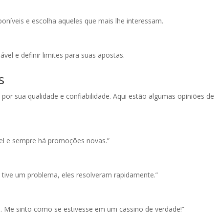
oníveis e escolha aqueles que mais lhe interessam.
el e definir limites para suas apostas.
s
por sua qualidade e confiabilidade. Aqui estão algumas opiniões de
ível e sempre há promoções novas.”
e tive um problema, eles resolveram rapidamente.”
el. Me sinto como se estivesse em um cassino de verdade!”