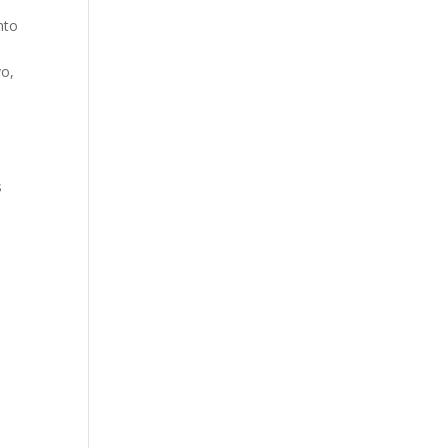
nto
vo,
s