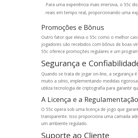
Para uma experiência mais imersiva, o 55c d
reais em tempo real, proporcionando uma expe
Promoções e Bônus
Outro fator que eleva o 55c como o melhor cass
jogadores são recebidos com bônus de boas-vind
55c oferece promoções regulares e um program
Segurança e Confiabilidad
Quando se trata de jogar on-line, a segurança 
muito a sério, implementando medidas rigorosa
utiliza tecnologia de criptografia para garanti
A Licença e a Regulamentaçã
O 55c opera sob uma licença de jogo que garant
transparente. Isso proporciona uma camada adi
um ambiente regulado.
Suporte ao Cliente