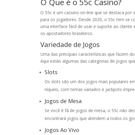
O Que é o 55c Casino?
O 55c é um cassino on-line que se destaca por
para os jogadores. Desde 2020, o 55c tem se c
uma interface fácil de usar e suporte ao cliente
os apostadores brasileiros.
Variedade de Jogos
Uma das principais características que fazem do
Aqui estão algumas das categorias de jogos qu
Slots
Os slots são um dos jogos mais populares em
níqueis, com temas variados e jackpots impre
Jogos de Mesa
Se você é fã de jogos de mesa, o 55c não de
encontrará jogos que atendem a todos os go
Jogos Ao Vivo