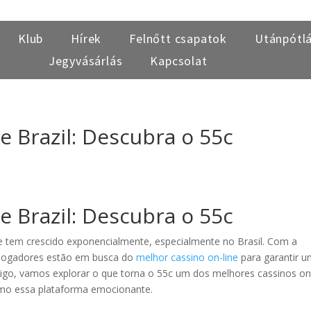
Klub
Hírek
Felnőtt csapatok
Utánpótl
Jegyvásárlás
Kapcsolat
e Brazil: Descubra o 55c
e Brazil: Descubra o 55c
e tem crescido exponencialmente, especialmente no Brasil. Com a
s jogadores estão em busca do
melhor cassino on-line
para garantir 
rtigo, vamos explorar o que torna o 55c um dos melhores cassinos on
imo essa plataforma emocionante.