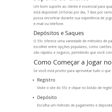
Um bom suporte ao cliente é essencial para qua
está disponível 24 horas por dia, 7 dias por s
possa encontrar durante sua experiência de jog
e-mail ou telefone.
Depósitos e Saques
O 55c oferece uma variedade de métodos de pa
escolher entre opções populares, como cartões de
são rápidos e seguros, permitindo que você con
Como Começar a Jogar no
Se você está pronto para aproveitar tudo o que
Registro
Visite o site do 55c e clique no botão de reg
Depósito
Escolha um método de pagamento e deposite 