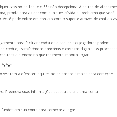
lquer cassino on-line, e o 55c não decepciona. A equipe de atendime
emana, pronta para ajudar com qualquer dúvida ou problema que você
o. Você pode entrar em contato com o suporte através de chat ao vi
gamento para facilitar depósitos e saques. Os jogadores podem
 crédito, transferências bancárias e carteiras digitais. Os processo
centre sua atenção no que realmente importa: jogar!
 55c
 o 55c tem a oferecer, aqui estão os passos simples para começar:
istro. Preencha suas informações pessoais e crie uma conta.
fundos em sua conta para começar a jogar.