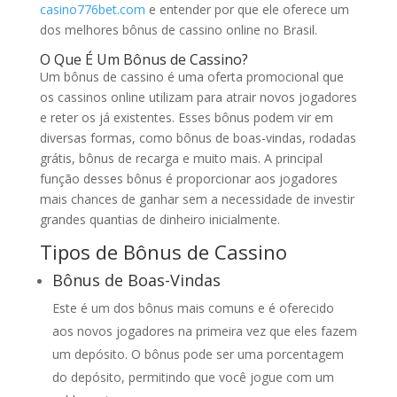
casino776bet.com
e entender por que ele oferece um
dos melhores bônus de cassino online no Brasil.
O Que É Um Bônus de Cassino?
Um bônus de cassino é uma oferta promocional que
os cassinos online utilizam para atrair novos jogadores
e reter os já existentes. Esses bônus podem vir em
diversas formas, como bônus de boas-vindas, rodadas
grátis, bônus de recarga e muito mais. A principal
função desses bônus é proporcionar aos jogadores
mais chances de ganhar sem a necessidade de investir
grandes quantias de dinheiro inicialmente.
Tipos de Bônus de Cassino
Bônus de Boas-Vindas
Este é um dos bônus mais comuns e é oferecido
aos novos jogadores na primeira vez que eles fazem
um depósito. O bônus pode ser uma porcentagem
do depósito, permitindo que você jogue com um