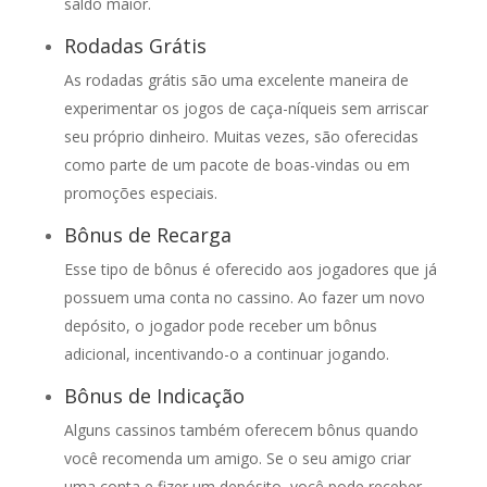
saldo maior.
Rodadas Grátis
As rodadas grátis são uma excelente maneira de
experimentar os jogos de caça-níqueis sem arriscar
seu próprio dinheiro. Muitas vezes, são oferecidas
como parte de um pacote de boas-vindas ou em
promoções especiais.
Bônus de Recarga
Esse tipo de bônus é oferecido aos jogadores que já
possuem uma conta no cassino. Ao fazer um novo
depósito, o jogador pode receber um bônus
adicional, incentivando-o a continuar jogando.
Bônus de Indicação
Alguns cassinos também oferecem bônus quando
você recomenda um amigo. Se o seu amigo criar
uma conta e fizer um depósito, você pode receber