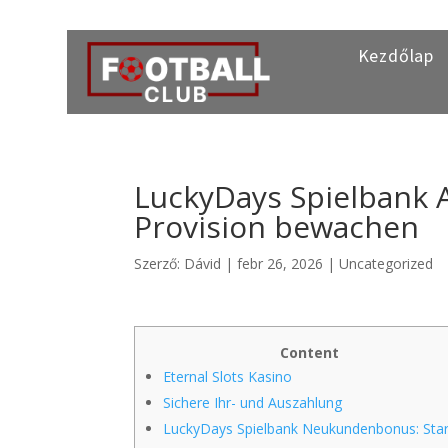
Kezdőlap
LuckyDays Spielbank
Provision bewachen
Szerző:
Dávid
|
febr 26, 2026
|
Uncategorized
Content
Eternal Slots Kasino
Sichere Ihr- und Auszahlung
LuckyDays Spielbank Neukundenbonus: Sta