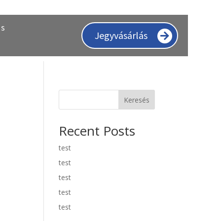
ás
Jegyvásárlás
Keresés
Recent Posts
test
test
test
test
test