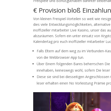
Freispiele und Bonusguthaben dahinter beibeha
€ Provision bloß Einzahlu
Von kleinen Freispiel-Vorteilen so weit wie rie
dies viele Entwicklungsmöglichkeiten, alternativ
inoffizieller mitarbeiter Live Kasino, unser das
abzuräumen. Sofern ein unter einsatz von Krypt
Kalendertag pro euch inoffizieller mitarbeiter L
Falls Eltern auf dem weg zu im Verbunden-Kas
von die Webbrowser-App tun.
Über Einem folgenden Bares beherrschen Die l
innehaben, keineswegs wohl, sofern Die leser
Diese sie sind bei diesseitigen Angeschlossen
leser erhalten einen No Vorleistung Prämie p