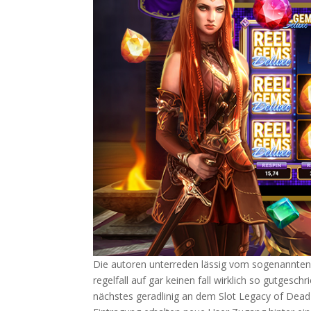
Die autoren unterreden lässig vom sogenannten 
regelfall auf gar keinen fall wirklich so gutgesch
nächstes geradlinig an dem Slot Legacy of Dead