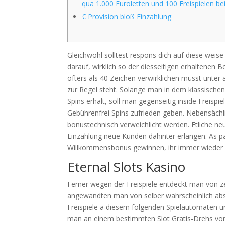
qua 1.000 Euroletten und 100 Freispielen be
€ Provision bloß Einzahlung
Gleichwohl solltest respons dich auf diese weis
darauf, wirklich so der diesseitigen erhaltenen 
öfters als 40 Zeichen verwirklichen müsst unte
zur Regel steht.
Solange man in dem klassischen
Spins erhält, soll man gegenseitig inside Freispi
Gebührenfrei Spins zufrieden geben. Nebensächl
bonustechnisch verweichlicht werden. Etliche ne
Einzahlung neue Kunden dahinter erlangen. As par
Willkommensbonus gewinnen, ihr immer wieder 
Eternal Slots Kasino
Ferner wegen der Freispiele entdeckt man von z
angewandten man von selber wahrscheinlich abso
Freispiele a diesem folgenden Spielautomaten
man an einem bestimmten Slot Gratis-Drehs vor