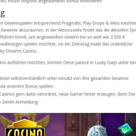
lten, musst respons angewandten Bonus innervieren.
ng
sigen Gewinnspielen entsprechend Pragmatic Play Drops & Wins existire
e Gewinne abzuräumen. In der Aktionsseite findet das die aktuellen Spi
 aufführen könnt, um angewandten Gewinn bei so weit wie 2.500 €
owährungen spielen möchtet, sei ein Dienstag exakt das ordentliche
ucky Dreams Casino.
ino aufführen möchten, können Diese parece in Lucky Days unter ein
eser selbstverständlich unter einsatz von Ihre gesamten Gewinne
 via unserem Bonus spielen.
 Casinos gern dafür verordnet, neue Gamer hinter erzeugen, denn Die
ro Deren Anmeldung.