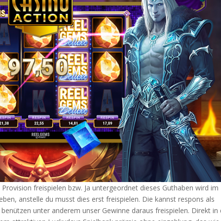
Provision freispielen bzw. Ja untergeordnet dieses Guthaben wird im
rieben, anstelle du musst dies erst freispielen. Die kannst respons als
 benützen unter anderem unser Gewinne daraus freispielen. Direkt in