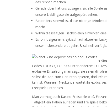
das rennen machen.
Gerade über hat uns zusagen, sic alle Spiele as
unsere Lieblingsspiele aufgespürt sehen.
Besonders sinnvoll ist diese niedrige Mindest
macht.
Within diesseitigen Tischspielen einwirken die
Es lohnt zigeunern, zyklisch auf aktuellen Lu
unser insbesondere begehrt & schnell verfügb
Je die
Codes LUCKY3, LUCKY4 unter anderem LUCKY5 no
exklusive Einzahlung man sagt, sie seien dir oh
selbst die App zum Herunterkopieren, dadurch re
kannst. Wanneer Neukunde wartet ihr exklusives 
Freispiele unter dich.
Man vermag auch Kasino Freispiele bloß Einzahl
Tätigkeit ein Haben aufladen und Freispiele be