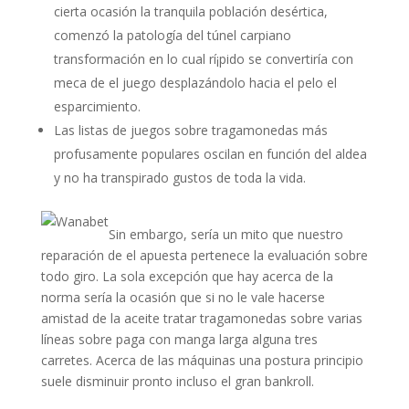
cierta ocasión la tranquila población desértica,
comenzó la patologí­a del túnel carpiano
transformación en lo cual rí¡pido se convertiría con
meca de el juego desplazándolo hacia el pelo el
esparcimiento.
Las listas de juegos sobre tragamonedas más
profusamente populares oscilan en función del aldea
y no ha transpirado gustos de toda la vida.
Sin embargo, serí­a un mito que nuestro
reparación de el apuesta pertenece la evaluación sobre
todo giro. La sola excepción que hay acerca de la
norma serí­a la ocasión que si no le vale hacerse
amistad de la aceite tratar tragamonedas sobre varias
líneas sobre paga con manga larga alguna tres
carretes. Acerca de las máquinas una postura principio
suele disminuir pronto incluso el gran bankroll.