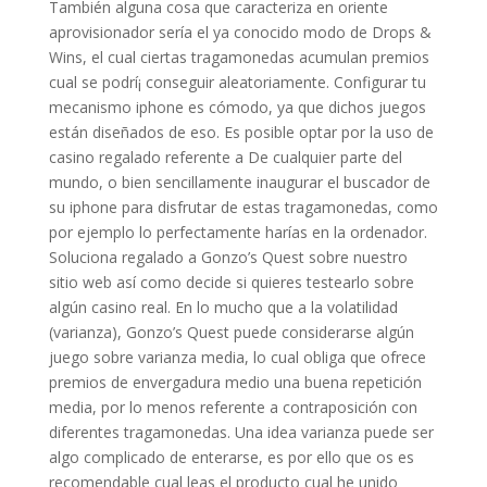
También alguna cosa que caracteriza en oriente
aprovisionador serí­a el ya conocido modo de Drops &
Wins, el cual ciertas tragamonedas acumulan premios
cual se podrí¡ conseguir aleatoriamente. Configurar tu
mecanismo iphone es cómodo, ya que dichos juegos
están diseñados de eso. Es posible optar por la uso de
casino regalado referente a De cualquier parte del
mundo, o bien sencillamente inaugurar el buscador de
su iphone para disfrutar de estas tragamonedas, como
por ejemplo lo perfectamente harías en la ordenador.
Soluciona regalado a Gonzo’s Quest sobre nuestro
sitio web así­ como decide si quieres testearlo sobre
algún casino real. En lo mucho que a la volatilidad
(varianza), Gonzo’s Quest puede considerarse algún
juego sobre varianza media, lo cual obliga que ofrece
premios de envergadura medio una buena repetición
media, por lo menos referente a contraposición con
diferentes tragamonedas. Una idea varianza puede ser
algo complicado de enterarse, es por ello que os es
recomendable cual leas el producto cual he unido