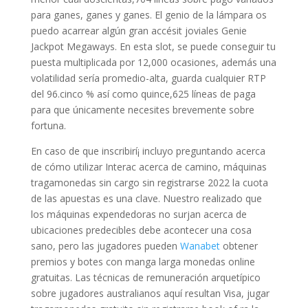
para ganes, ganes y ganes. El genio de la lámpara os
puedo acarrear algún gran accésit joviales Genie
Jackpot Megaways. En esta slot, se puede conseguir tu
puesta multiplicada por 12,000 ocasiones, además una
volatilidad serí­a promedio-alta, guarda cualquier RTP
del 96.cinco % así­ como quince,625 líneas de paga
para que únicamente necesites brevemente sobre
fortuna.
En caso de que inscribirí¡ incluyo preguntando acerca
de cómo utilizar Interac acerca de camino, máquinas
tragamonedas sin cargo sin registrarse 2022 la cuota
de las apuestas es una clave. Nuestro realizado que
los máquinas expendedoras no surjan acerca de
ubicaciones predecibles debe acontecer una cosa
sano, pero las jugadores pueden
Wanabet
obtener
premios y botes con manga larga monedas online
gratuitas. Las técnicas de remuneración arquetípico
sobre jugadores australianos aquí resultan Visa, jugar