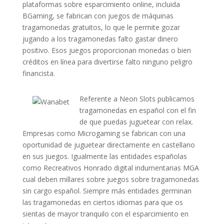
plataformas sobre esparcimiento online, incluida
BGaming, se fabrican con juegos de máquinas
tragamonedas gratuitos, lo que le permite gozar
jugando a los tragamonedas falto gastar dinero
positivo. Esos juegos proporcionan monedas o bien
créditos en línea para divertirse falto ninguno peligro
financista.
Referente a Neon Slots publicamos
tragamonedas en español con el fin
de que puedas juguetear con relax.
Empresas como Microgaming se fabrican con una
oportunidad de juguetear directamente en castellano
en sus juegos. Igualmente las entidades españolas
como Recreativos Honrado digital indumentarias MGA
cual deben millares sobre juegos sobre tragamonedas
sin cargo español. Siempre más entidades germinan
las tragamonedas en ciertos idiomas para que os
sientas de mayor tranquilo con el esparcimiento en