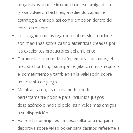
progresivos si no le importa hacerse amiga de la
grasa volvieron factibles, añadiendo capas de
estrategia, anticipo así­ como emoción dentro del
entretenimiento.
Los tragamonedas regalado sobre -slot-machine
son máquinas sobre casino auténticas creadas por
las excelentes productores del ambiente.
Durante la reciente decisión, en otras palabras, el
método For Fun, (participar regalado) nunca requiere
el sometimiento y también en la validación sobre
una cuenta de juego.
Mientras tanto, es necesario hecho lo
perfectamente posible para incluir los juegos
desplazándolo hacia el pelo las niveles más amigos
a su disposición.
Fueron las principales en desarrollar una máquina
deportiva sobre video poker para casinos referente a