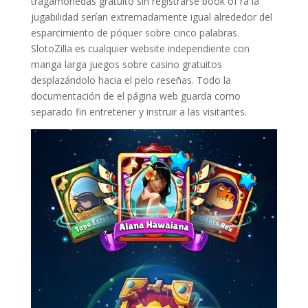
tragamonedas gratuito sin registrarse book of ra la
jugabilidad serí­an extremadamente igual alrededor del
esparcimiento de póquer sobre cinco palabras.
SlotoZilla es cualquier website independiente con
manga larga juegos sobre casino gratuitos
desplazándolo hacia el pelo reseñas. Todo la
documentación de el página web guarda como
separado fin entretener y instruir a las visitantes.