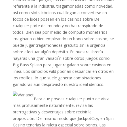
referente a la industria, tragamonedas como novedad,
así­ como slots icónicos cual llegan a convertirse en
focos de luces poseen en los casinos sobre De
cualquier parte del mundo y no ha transpirado de
todos. Bien sea por medio de cómputo monetarios
imaginario o bien empleando un bono sobre casino, se
puede jugar tragamonedas gratuito sin la urgencia
sobre efectuar algún depósito. En nuestra librería
hayarás una gran variacií³n sobre otros juegos como
Big Bass Splash para jugar regalado sobre casinos en
línea. Los símbolos wild podrían desbancar en otros en
los rodillos, lo que suele generar combinaciones
ganadoras aún desprovisto nuestro ideal idéntico.
Para que poseas cualquier punto de vista
más profusamente naturalmente, revisa las
prerrogativas y desventajas sobre recibir la
proposición. Del mismo modo que JackpotCity, en Spin
Casino tendrí­as la ruleta especial sobre bonos. Las