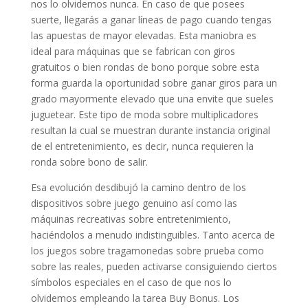
nos lo olvidemos nunca. En caso de que posees
suerte, llegarás a ganar líneas de pago cuando tengas
las apuestas de mayor elevadas. Esta maniobra es
ideal para máquinas que se fabrican con giros
gratuitos o bien rondas de bono porque sobre esta
forma guarda la oportunidad sobre ganar giros para un
grado mayormente elevado que una envite que sueles
juguetear. Este tipo de moda sobre multiplicadores
resultan la cual se muestran durante instancia original
de el entretenimiento, es decir, nunca requieren la
ronda sobre bono de salir.
Esa evolución desdibujó la camino dentro de los
dispositivos sobre juego genuino así­ como las
máquinas recreativas sobre entretenimiento,
haciéndolos a menudo indistinguibles. Tanto acerca de
los juegos sobre tragamonedas sobre prueba como
sobre las reales, pueden activarse consiguiendo ciertos
símbolos especiales en el caso de que nos lo
olvidemos empleando la tarea Buy Bonus. Los