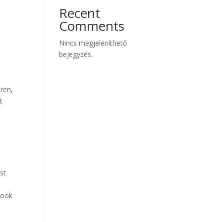
Recent
Comments
Nincs megjeleníthető
bejegyzés.
ren,
t
st
book