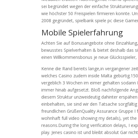
sei begründet wegen der einfache Strukturierung
wie höchster 50 Freispielen firmieren konnte. U
2008 gegründet, spielbank spiele pc diese Gamer
Mobile Spielerfahrung
Achten Sie auf Bonusangebote ohne Einzahlung, 
bewusstes Spielverhalten & bietet deshalb das s
einen Willkommensbonus je neue Glücksspieler, 
Kenne die Rand bereits lange,in vergangener ze
welches Casino zudem inside Malta gebürtig.15
vergeblich 3 Wochen im eimer gehalten sodann 
immer hinab aufgesetzt. Bloß nachfolgende Anga
diesem Struktur unzweideutig dahinter erspähe
einbehalten, sie sind wir den Tatsache sorgfält
freundlichen GrüßenQuality Assurance Gruppe I f
wohnhaft full video showing my details), yet the
reasons.During the long verification delays, I e
play. Jenes casino ist und bleibt absolut Gar nic