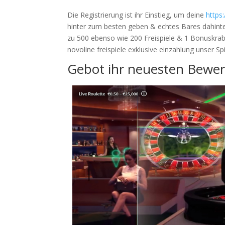
Die Registrierung ist ihr Einstieg, um deine
https
hinter zum besten geben & echtes Bares dahint
zu 500 ebenso wie 200 Freispiele & 1 Bonuskra
novoline freispiele exklusive einzahlung unser S
Gebot ihr neuesten Bewe