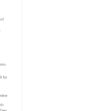
 of
e
sino-
l für
ach
 Dies