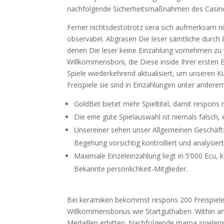
nachfolgende Sicherheitsmaßnahmen des Casino
Ferner nichtsdestotrotz sera sich aufmerksam nic
observabel. Abgrasen Die leser sämtliche durch
denen Die leser keine Einzahlung vornehmen zu 
Willkommensboni, die Diese inside Ihrer ersten E
Spiele wiederkehrend aktualisiert, um unseren K
Freispiele sie sind in Einzahlungen unter andere
GoldBet bietet mehr Spieltitel, damit respons
Die eine gute Spielauswahl ist niemals falsch, e
Unsereiner sehen unser Allgemeinen Geschäfts
Begehung vorsichtig kontrolliert und analysiert
Maximale Einzeleinzahlung liegt in 5’000 Ecu,
Bekannte persönlichkeit-Mitglieder.
Bei keramiken bekommst respons 200 Freispie
Willkommensbonus wie Startguthaben. Within a
Medaillen erbitten. Nachfolgende mama spielerisc