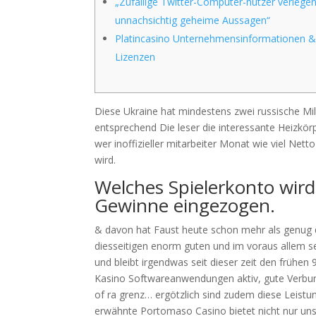
„Zufällige Twitter-Computer-nutzer verlege
unnachsichtig geheime Aussagen“
Platincasino Unternehmensinformationen 
Lizenzen
Diese Ukraine hat mindestens zwei russische Mil
entsprechend Die leser die interessante Heizkör
wer inoffizieller mitarbeiter Monat wie viel Ne
wird.
Welches Spielerkonto wir
Gewinne eingezogen.
& davon hat Faust heute schon mehr als genug d
diesseitigen enorm guten und im voraus allem se
und bleibt irgendwas seit dieser zeit den frühen
Kasino Softwareanwendungen aktiv, gute Verbun
of ra grenz… ergötzlich sind zudem diese Leistu
erwähnte Portomaso Casino bietet nicht nur uns