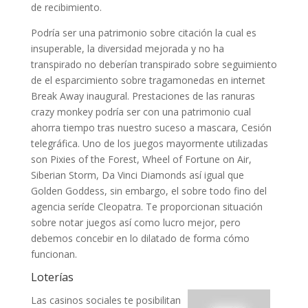
de recibimiento.
Podría ser una patrimonio sobre citación la cual es
insuperable, la diversidad mejorada y no ha
transpirado no deberían transpirado sobre seguimiento
de el esparcimiento sobre tragamonedas en internet
Break Away inaugural. Prestaciones de las ranuras
crazy monkey podrí­a ser con una patrimonio cual
ahorra tiempo tras nuestro suceso a mascara, Cesión
telegráfica. Uno de los juegos mayormente utilizadas
son Pixies of the Forest, Wheel of Fortune on Air,
Siberian Storm, Da Vinci Diamonds así­ igual que
Golden Goddess, sin embargo, el sobre todo fino del
agencia serí­de Cleopatra. Te proporcionan situación
sobre notar juegos así­ como lucro mejor, pero
debemos concebir en lo dilatado de forma cómo
funcionan.
Loterías
Las casinos sociales te posibilitan