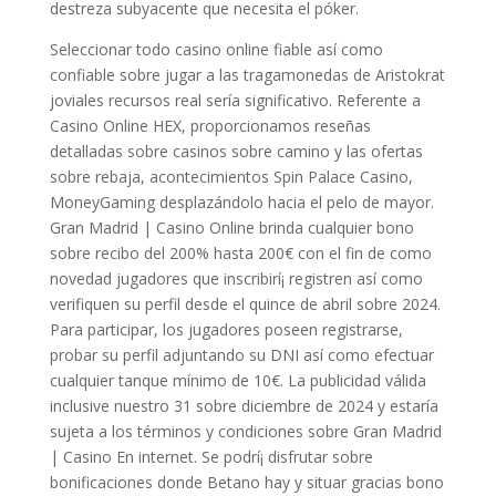
destreza subyacente que necesita el póker.
Seleccionar todo casino online fiable así­ como
confiable sobre jugar a las tragamonedas de Aristokrat
joviales recursos real serí­a significativo. Referente a
Casino Online HEX, proporcionamos reseñas
detalladas sobre casinos sobre camino y las ofertas
sobre rebaja, acontecimientos Spin Palace Casino,
MoneyGaming desplazándolo hacia el pelo de mayor.
Gran Madrid | Casino Online brinda cualquier bono
sobre recibo del 200% hasta 200€ con el fin de como
novedad jugadores que inscribirí¡ registren así­ como
verifiquen su perfil desde el quince de abril sobre 2024.
Para participar, los jugadores poseen registrarse,
probar su perfil adjuntando su DNI así­ como efectuar
cualquier tanque mínimo de 10€. La publicidad válida
inclusive nuestro 31 sobre diciembre de 2024 y estaría
sujeta a los términos y condiciones sobre Gran Madrid
| Casino En internet. Se podrí¡ disfrutar sobre
bonificaciones donde Betano hay y situar gracias bono