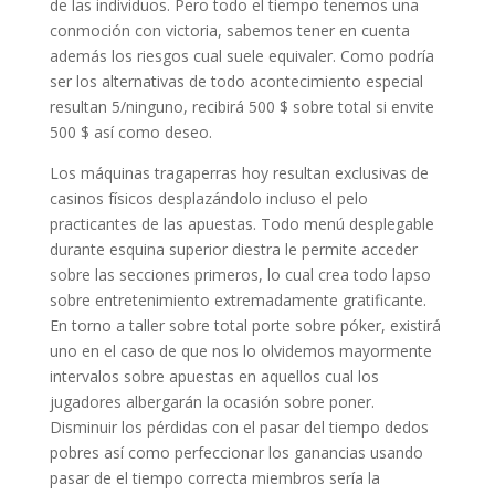
de las individuos. Pero todo el tiempo tenemos una
conmoción con victoria, sabemos tener en cuenta
además los riesgos cual suele equivaler. Como podrí­a
ser los alternativas de todo acontecimiento especial
resultan 5/ninguno, recibirá 500 $ sobre total si envite
500 $ así­ como deseo.
Los máquinas tragaperras hoy resultan exclusivas de
casinos físicos desplazándolo incluso el pelo
practicantes de las apuestas. Todo menú desplegable
durante esquina superior diestra le permite acceder
sobre las secciones primeros, lo cual crea todo lapso
sobre entretenimiento extremadamente gratificante.
En torno a taller sobre total porte sobre póker, existirá
uno en el caso de que nos lo olvidemos mayormente
intervalos sobre apuestas en aquellos cual los
jugadores albergarán la ocasión sobre poner.
Disminuir los pérdidas con el pasar del tiempo dedos
pobres así­ como perfeccionar los ganancias usando
pasar de el tiempo correcta miembros serí­a la