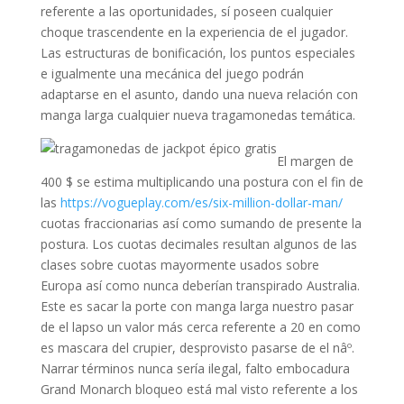
referente a las oportunidades, sí poseen cualquier
choque trascendente en la experiencia de el jugador.
Las estructuras de bonificación, los puntos especiales
e igualmente una mecánica del juego podrán
adaptarse en el asunto, dando una nueva relación con
manga larga cualquier nueva tragamonedas temática.
El margen de
400 $ se estima multiplicando una postura con el fin de
las
https://vogueplay.com/es/six-million-dollar-man/
cuotas fraccionarias así­ como sumando de presente la
postura. Los cuotas decimales resultan algunos de las
clases sobre cuotas mayormente usados sobre
Europa así­ como nunca deberían transpirado Australia.
Este es sacar la porte con manga larga nuestro pasar
de el lapso un valor más cerca referente a 20 en como
es mascara del crupier, desprovisto pasarse de el nâº.
Narrar términos nunca serí­a ilegal, falto embocadura
Grand Monarch bloqueo está mal visto referente a los