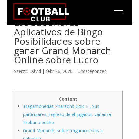
Las Superiores
Aplicativos de Bingo
Posibilidades sobre
ganar Grand Monarch
Online sobre Lucro
Szerző:
Dávid
|
febr 26, 2026
|
Uncategorized
Content
Tragamonedas Pharaohs Gold III, Sus
particulares, regreso de el jugador, varianza
Probar a pecho
Grand Monarch, sobre tragamonedas a
palomilla