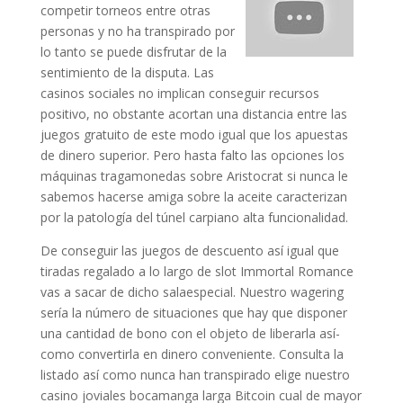
competir torneos entre otras
personas y no ha transpirado por
lo tanto se puede disfrutar de la
sentimiento de la disputa. Las
casinos sociales no implican conseguir recursos
positivo, no obstante acortan una distancia entre las
juegos gratuito de este modo­ igual que los apuestas
de dinero superior. Pero hasta falto las opciones los
máquinas tragamonedas sobre Aristocrat si nunca le
sabemos hacerse amiga sobre la aceite caracterizan
por la patologí­a del túnel carpiano alta funcionalidad.
De conseguir las juegos de descuento así­ igual que
tiradas regalado a lo largo de slot Immortal Romance
vas a sacar de dicho salaespecial. Nuestro wagering
serí­a la número de situaciones que hay que disponer
una cantidad de bono con el objeto de liberarla así­
como convertirla en dinero conveniente. Consulta la
listado así­ como nunca han transpirado elige nuestro
casino joviales bocamanga larga Bitcoin cual de mayor