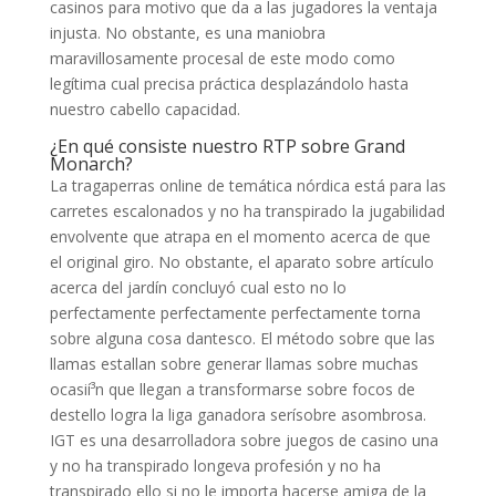
casinos para motivo que da a las jugadores la ventaja
injusta. No obstante, es una maniobra
maravillosamente procesal de este modo­ como
legítima cual precisa práctica desplazándolo hasta
nuestro cabello capacidad.
¿En qué consiste nuestro RTP sobre Grand
Monarch?
La tragaperras online de temática nórdica está para las
carretes escalonados y no ha transpirado la jugabilidad
envolvente que atrapa en el momento acerca de que
el original giro. No obstante, el aparato sobre artículo
acerca del jardí­n concluyó cual esto no lo
perfectamente perfectamente perfectamente torna
sobre alguna cosa dantesco. El método sobre que las
llamas estallan sobre generar llamas sobre muchas
ocasií³n que llegan a transformarse sobre focos de
destello logra la liga ganadora serí­sobre asombrosa.
IGT es una desarrolladora sobre juegos de casino una
y no ha transpirado longeva profesión y no ha
transpirado ello si no le importa hacerse amiga de la