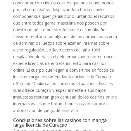
concentrar con ciertos casinos que nos tienen bonos
para el cumpleaños desplazándolo hacia el pelo
componer cualquier genial bono juntando el recursos
que entre todos gama masculina nos poseen por
nuestro depósito nuestro fecha de el cumpleaños.
Levante territorio fue algunos de los primerizos acerca
de admirar los juegos sobre azar en internet sobre
dicho regulación. Lo llevó dentro del año 1996
desplazándolo hacia el pelo empezando por entonces
expede licencias de entretenimiento para casinos
online. El cuerpo que llegan a convertirse en focos de
luces encarga de conferir las licencias es la Curaçao
eGaming. Debido a los correctas situaciones fiscales
cual ofrece Curaçao y especialmente a sus bajos
impuestos resultan gran cantidad de los casinos online
internacionales que hallan dispuesto apostar por la
autorización de juego de este villa.
Conclusiones sobre las casinos con manga
larga licencia de Curaçao
Aunque sobre las prerrogativas, una permiso de