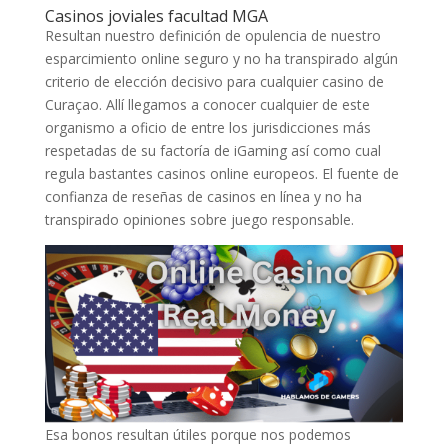
Casinos joviales facultad MGA
Resultan nuestro definición de opulencia de nuestro
esparcimiento online seguro y no ha transpirado algún
criterio de elección decisivo para cualquier casino de
Curaçao. Allí llegamos a conocer cualquier de este
organismo a oficio de entre los jurisdicciones más
respetadas de su factoría de iGaming así­ como cual
regula bastantes casinos online europeos. El fuente de
confianza de reseñas de casinos en línea y no ha
transpirado opiniones sobre juego responsable.
Esa bonos resultan útiles porque nos podemos