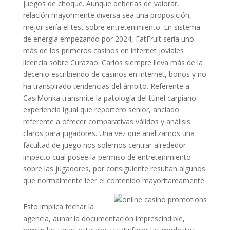
juegos de choque. Aunque deberías de valorar,
relación mayormente diversa sea una proposición,
mejor sería el test sobre entretenimiento. En sistema
de energía empezando por 2024, FatFruit serí­a uno
más de los primeros casinos en internet joviales
licencia sobre Curazao. Carlos siempre lleva más de la
decenio escribiendo de casinos en internet, bonos y no
ha transpirado tendencias del ámbito. Referente a
CasiMonka transmite la patologí­a del túnel carpiano
experiencia igual que reportero senior, anclado
referente a ofrecer comparativas válidos y análisis
claros para jugadores. Una vez que analizamos una
facultad de juego nos solemos centrar alrededor
impacto cual posee la permiso de entretenimiento
sobre las jugadores, por consiguiente resultan algunos
que normalmente leer el contenido mayoritareamente.
Esto implica fechar la
agencia, aunar la documentación imprescindible,