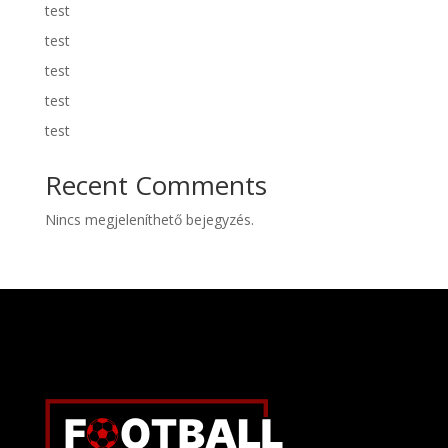
test
test
test
test
test
Recent Comments
Nincs megjeleníthető bejegyzés.