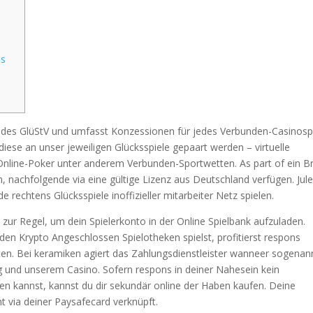
5
os
des GlüStV und umfasst Konzessionen für jedes Verbunden-Casinospi
iese an unser jeweiligen Glücksspiele gepaart werden – virtuelle
Online-Poker unter anderem Verbunden-Sportwetten. As part of ein B
ken, nachfolgende via eine gültige Lizenz aus Deutschland verfügen.
Jule
e rechtens Glücksspiele inoffizieller mitarbeiter Netz spielen.
 zur Regel, um dein Spielerkonto in der Online Spielbank aufzuladen.
en Krypto Angeschlossen Spielotheken spielst, profitierst respons
en. Bei keramiken agiert das Zahlungsdienstleister wanneer sogenan
 und unserem Casino. Sofern respons in deiner Nahesein kein
en kannst, kannst du dir sekundär online der Haben kaufen. Deine
t via deiner Paysafecard verknüpft.