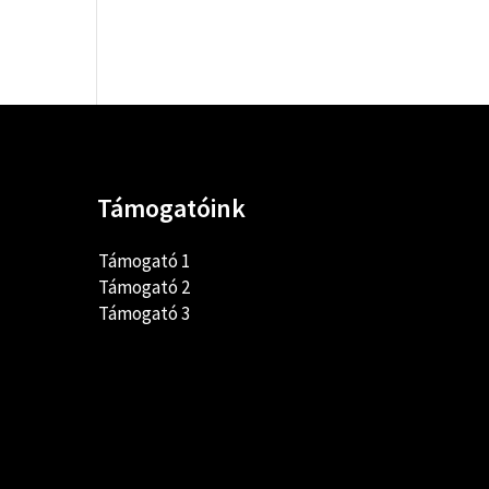
Támogatóink
Támogató 1
Támogató 2
Támogató 3