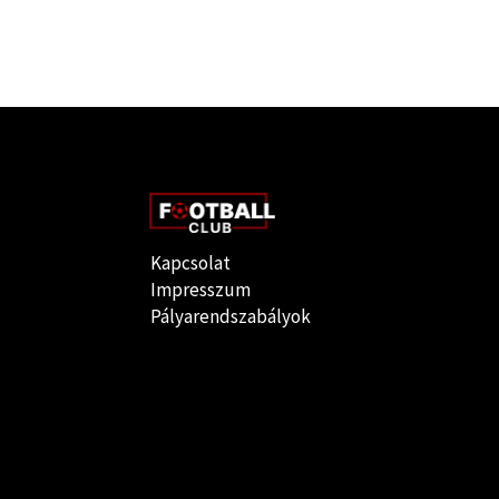
Kapcsolat
Impresszum
Pályarendszabályok