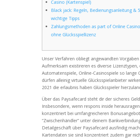
Casino (Kartenspiel)
Black jack: Regeln, Bedienungsanleitung & 
wichtige Tipps
Zahlungsmethoden as part of Online Casin
ohne Glücksspiellizenz
Unser Verfahren obliegt angewandten Vorgaben 
Aufmerksam existireren es diverse Lizenztypen, d
Automatenspiele, Online-Casinospiele so lange 
dürfen alleinig virtuelle Glücksspielanbieter wir
2021 die erlaubnis haben Glücksspieler hierzuland
Über das Paysafecard steht dir der sicheres Geld
Insbesondere, wenn respons inside herausragend
konzentriert bei umfangreicheren Bonusangebot
“Zwischenhändler” unter deinem Bankverbindung
Detailgeschäft über Paysafecard ausfindig mach
Kartendaten sie sind konzentriert zudem gar nich