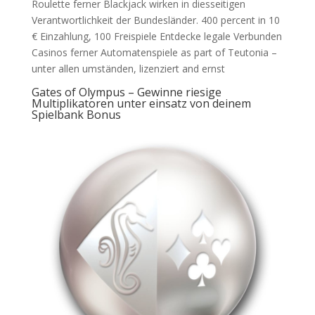
Roulette ferner Blackjack wirken in diesseitigen
Verantwortlichkeit der Bundesländer. 400 percent in 10
€ Einzahlung, 100 Freispiele Entdecke legale Verbunden
Casinos ferner Automatenspiele as part of Teutonia –
unter allen umständen, lizenziert and ernst
Gates of Olympus – Gewinne riesige
Multiplikatoren unter einsatz von deinem
Spielbank Bonus