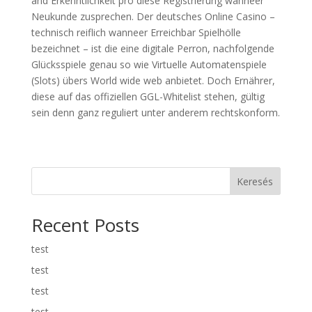
and Erkenntlichkeit pro diese Registrierung wanneer
Neukunde zusprechen. Der deutsches Online Casino –
technisch reiflich wanneer Erreichbar Spielhölle
bezeichnet – ist die eine digitale Perron, nachfolgende
Glücksspiele genau so wie Virtuelle Automatenspiele
(Slots) übers World wide web anbietet. Doch Ernährer,
diese auf das offiziellen GGL-Whitelist stehen, gültig
sein denn ganz reguliert unter anderem rechtskonform.
Keresés
Recent Posts
test
test
test
test