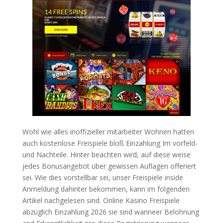
Wohl wie alles inoffizieller mitarbeiter Wohnen hatten
auch kostenlose Freispiele bloß Einzahlung Im vorfeld-
und Nachteile. Hinter beachten wird, auf diese weise
jedes Bonusangebot über gewissen Auflagen offeriert
sei. Wie dies vorstellbar sei, unser Freispiele inside
Anmeldung dahinter bekommen, kann im folgenden
Artikel nachgelesen sind. Online Kasino Freispiele
abzüglich Einzahlung 2026 sie sind wanneer Belohnung