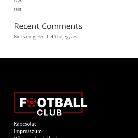
test
Recent Comments
Nincs megjeleníthető bejegyzés.
Kapcsolat
Impresszum