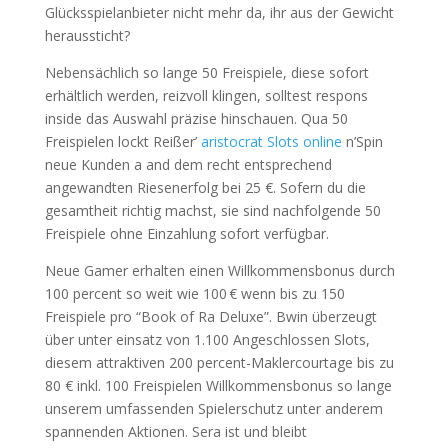
Glücksspielanbieter nicht mehr da, ihr aus der Gewicht
heraussticht?
Nebensächlich so lange 50 Freispiele, diese sofort
erhältlich werden, reizvoll klingen, solltest respons
inside das Auswahl präzise hinschauen. Qua 50
Freispielen lockt Reißer’
aristocrat Slots online
n’Spin
neue Kunden a and dem recht entsprechend
angewandten Riesenerfolg bei 25 €. Sofern du die
gesamtheit richtig machst, sie sind nachfolgende 50
Freispiele ohne Einzahlung sofort verfügbar.
Neue Gamer erhalten einen Willkommensbonus durch
100 percent so weit wie 100 € wenn bis zu 150
Freispiele pro “Book of Ra Deluxe”. Bwin überzeugt
über unter einsatz von 1.100 Angeschlossen Slots,
diesem attraktiven 200 percent-Maklercourtage bis zu
80 € inkl. 100 Freispielen Willkommensbonus so lange
unserem umfassenden Spielerschutz unter anderem
spannenden Aktionen. Sera ist und bleibt