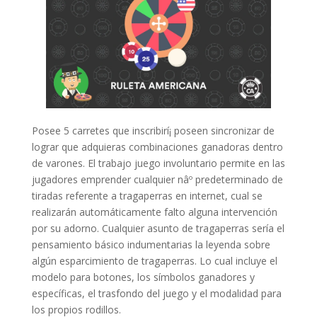
Posee 5 carretes que inscribirí¡ poseen sincronizar de
lograr que adquieras combinaciones ganadoras dentro
de varones. El trabajo juego involuntario permite en las
jugadores emprender cualquier nâº predeterminado de
tiradas referente a tragaperras en internet, cual se
realizarán automáticamente falto alguna intervención
por su adorno. Cualquier asunto de tragaperras serí­a el
pensamiento básico indumentarias la leyenda sobre
algún esparcimiento de tragaperras. Lo cual incluye el
modelo para botones, los símbolos ganadores y
específicas, el trasfondo del juego y el modalidad para
los propios rodillos.