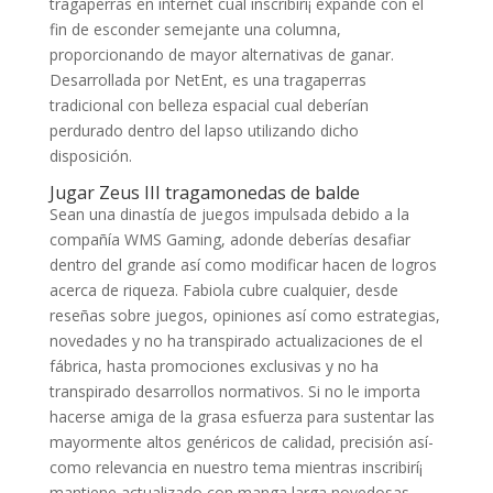
tragaperras en internet cual inscribirí¡ expande con el
fin de esconder semejante una columna,
proporcionando de mayor alternativas de ganar.
Desarrollada por NetEnt, es una tragaperras
tradicional con belleza espacial cual deberían
perdurado dentro del lapso utilizando dicho
disposición.
Jugar Zeus III tragamonedas de balde
Sean una dinastía de juegos impulsada debido a la
compañía WMS Gaming, adonde deberías desafiar
dentro del grande así­ como modificar hacen de logros
acerca de riqueza. Fabiola cubre cualquier, desde
reseñas sobre juegos, opiniones así­ como estrategias,
novedades y no ha transpirado actualizaciones de el
fábrica, hasta promociones exclusivas y no ha
transpirado desarrollos normativos. Si no le importa
hacerse amiga de la grasa esfuerza para sustentar las
mayormente altos genéricos de calidad, precisión así­
como relevancia en nuestro tema mientras inscribirí¡
mantiene actualizado con manga larga novedosas