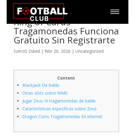
King of Cards
Tragamonedas Funciona
Gratuito Sin Registrarte
Szerző:
Dávid
|
febr 26, 2026
|
Uncategorized
Content
Blackjack De balde
Otras slots sobre WMS
Jugar Zeus III tragamonedas de balde
Características específicas sobre Zeus
Dragon Coins Tragamonedas En internet