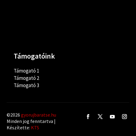
Támogatóink
Támogató 1
Támogató 2
Támogató 3
©2026
gyorujbaratse.hu
Minden jog fenntartva |
Készítette:
KTS