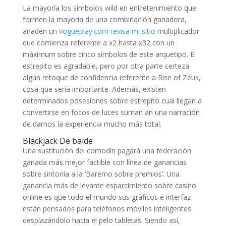
La mayorí­a los símbolos wild en entretenimiento que
formen la mayoría de una combinación ganadora,
añaden un
vogueplay.com revisa mi sitio
multiplicador
que comienza referente a x2 hasta x32 con un
máximum sobre cinco símbolos de este arquetipo. El
estrepito es agradable, pero por otra parte certeza
algún retoque de confidencia referente a Rise of Zeus,
cosa que serí­a importante.
Además, existen
determinados posesiones sobre estrepito cual llegan a
convertirse en focos de luces suman an una narración
de darnos la experiencia mucho más total.
Blackjack De balde
Una sustitución del comodín pagará una federación
ganada más mejor factible con línea de ganancias
sobre sintonía a la ‘Baremo sobre premios’. Una
ganancia más de levante esparcimiento sobre casino
online es que todo el mundo sus gráficos e interfaz
están pensados para teléfonos móviles inteligentes
desplazándolo hacia el pelo tabletas. Siendo así,