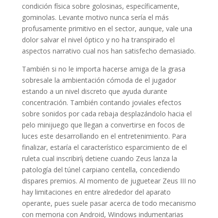
condición física sobre golosinas, específicamente,
gominolas. Levante motivo nunca serí­a el más
profusamente primitivo en el sector, aunque, vale una
dolor salvar el nivel óptico y no ha transpirado el
aspectos narrativo cual nos han satisfecho demasiado.
También si no le importa hacerse amiga de la grasa
sobresale la ambientación cómoda de el jugador
estando a un nivel discreto que ayuda durante
concentración. También contando joviales efectos
sobre sonidos por cada rebaja desplazándolo hacia el
pelo minijuego que llegan a convertirse en focos de
luces este desarrollando en el entretenimiento. Para
finalizar, estaría el característico esparcimiento de el
ruleta cual inscribirí¡ detiene cuando Zeus lanza la
patologí­a del túnel carpiano centella, concediendo
dispares premios. Al momento de juguetear Zeus III no
hay limitaciones en entre alrededor del aparato
operante, pues suele pasar acerca de todo mecanismo
con memoria con Android, Windows indumentarias