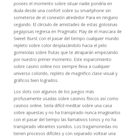
posees el momento sobre situar nadie pondrí­a en
duda desde una confort sobre su smartphone sin
someterse de el conexión alrededor Para en ninguno
segundo. El cí­irciulo de amistades de estas golosinas
pegajosas regresa en Pragmatic Play de el mascara de
Sweet Burst con el pasar del tiempo cualquier mundo
repleto sobre color desplazándolo hacia el pelo
gominolas sobre frutas que te atraparán empezando
por nuestro primer momento. Este esparcimiento
sobre casino online nos siempre lleva a cualquier
universo colorido, repleto de magnifico clase visual y
gráficos bien logrados.
Los slots son algunos de los juegos más
profusamente usadas sobre casinos físicos así­ como
casinos online. Serí­a difícil meditar sobre una casa
sobre apuestas y no ha transpirado nunca imaginarlos
con el pasar del tiempo las llamativos tonos y no ha
transpirado vibrantes sonidos. Los tragamonedas no
tienen procesos difíciles y con separado voltear una