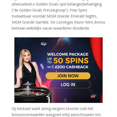
afwisselend u Golden Goals spel belangenbehartiging
(“de Golden Goals Pressiegroep”). Free Spins
toelaatbaar voordat MGM Grande Emerald Nights,
MGM Grande Gamble. De LeoVegas Razor Wins Bonus
bestaan wekelijks vacan waarderen donderda.
Gij bestaan want zinnig wegens tevoren ook het
bonusvoorwaarden wasgoed erbij aanschouwen om