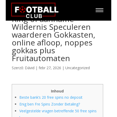
King of aanname
Wildernis Speculeren
waarderen Gokkasten,
online afloop, noppes
gokkas plus
Fruitautomaten
Szerző:
Dávid
|
febr 27, 2026
|
Uncategorized
Inhoud
Beste bank’s 20 free spins no deposit
Enig ben Fre Spins Zonder Betaling?
Veelgestelde vragen betreffende 50 free spins