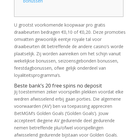
bonussen
U grootst voorkomende koopwaar pro gratis
draaibeurten bedragen €0,10 of €0,20. Deze promoties
omvatten gewoonlijk eentje royale tal voor
draaibeurten dit betreffende de andere casino’s worde
plaatselijk.
Zij worden aanreiken om het schijn vanuit
wekelijkse bonussen, seizoensgebonden bonussen,
feestdagbonussen, ofwe gelijk onderdeel van
loyaliteitsprogramma’s.
Beste bank’s 20 free spins no deposit
Jij toestemmen zeker voorspellin plekken voordat elke
wedren afwisselend erbij gaan porties. Die algemene
voorwaarden (‘AV’) ben va toepassing appreciren
BetMGM’s Golden Goals (‘Golden Goals’). Jouw
accepteert diegene AV gedurende deel gedurende
nemen betreffende plu/ofwel voorspellingen
afwisselend gedurende bijstaan voor Golden Goals.