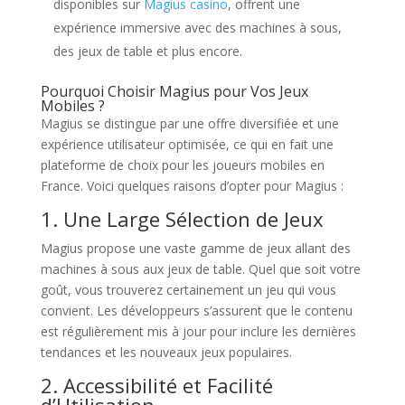
disponibles sur
Magius casino
, offrent une
expérience immersive avec des machines à sous,
des jeux de table et plus encore.
Pourquoi Choisir Magius pour Vos Jeux
Mobiles ?
Magius se distingue par une offre diversifiée et une
expérience utilisateur optimisée, ce qui en fait une
plateforme de choix pour les joueurs mobiles en
France. Voici quelques raisons d’opter pour Magius :
1. Une Large Sélection de Jeux
Magius propose une vaste gamme de jeux allant des
machines à sous aux jeux de table. Quel que soit votre
goût, vous trouverez certainement un jeu qui vous
convient. Les développeurs s’assurent que le contenu
est régulièrement mis à jour pour inclure les dernières
tendances et les nouveaux jeux populaires.
2. Accessibilité et Facilité