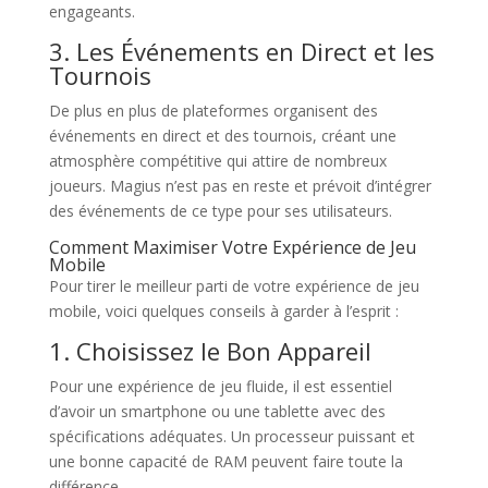
engageants.
3. Les Événements en Direct et les
Tournois
De plus en plus de plateformes organisent des
événements en direct et des tournois, créant une
atmosphère compétitive qui attire de nombreux
joueurs. Magius n’est pas en reste et prévoit d’intégrer
des événements de ce type pour ses utilisateurs.
Comment Maximiser Votre Expérience de Jeu
Mobile
Pour tirer le meilleur parti de votre expérience de jeu
mobile, voici quelques conseils à garder à l’esprit :
1. Choisissez le Bon Appareil
Pour une expérience de jeu fluide, il est essentiel
d’avoir un smartphone ou une tablette avec des
spécifications adéquates. Un processeur puissant et
une bonne capacité de RAM peuvent faire toute la
différence.