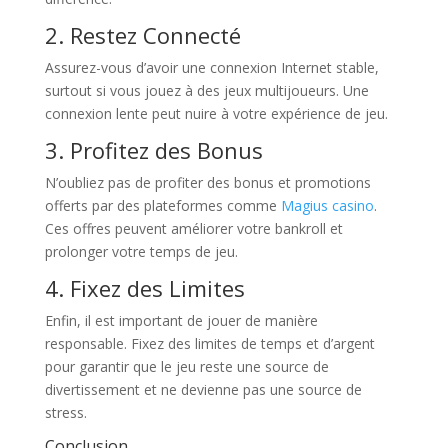
2. Restez Connecté
Assurez-vous d’avoir une connexion Internet stable,
surtout si vous jouez à des jeux multijoueurs. Une
connexion lente peut nuire à votre expérience de jeu.
3. Profitez des Bonus
N’oubliez pas de profiter des bonus et promotions
offerts par des plateformes comme
Magius casino
.
Ces offres peuvent améliorer votre bankroll et
prolonger votre temps de jeu.
4. Fixez des Limites
Enfin, il est important de jouer de manière
responsable. Fixez des limites de temps et d’argent
pour garantir que le jeu reste une source de
divertissement et ne devienne pas une source de
stress.
Conclusion