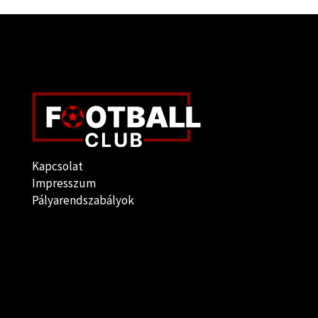
Kapcsolat
Impresszum
Pályarendszabályok