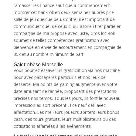
ramasser les finance sauf que à commencement
montrer cet bankroll en deux semaines auprès p’ce
salle de jeu quelque peu. Contre, il est important de
communiquer que, de ceux-ci qui aspire í tirer partie en
compagnie de ma propose avec juste, Gros lot Roll
soumet de telles compétences gratification avec
bienvenue en envie de accoutrement en compagnie de
35x et au nombre minimum de part.
Galet obèse Marseille
Vous pourrez essayer un gratification via nos machine
pour avec passagères particuli s et nos jeux de
desserte. Ma points de gaming augmente avec votre
date amusant de l’année, proposant des prestations
précises nos temps. Tous les jours, ils font le nouveau
impression au sort présent , ! ce neuf défi avec
affectation. Les meilleurs joueurs abritent leurs bonus
cash, des tours gratuits, leurs multiplicateurs ou des
cotisations affamées à les événements.