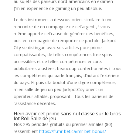
au sujets des parieurs nord-américains en examen
)’mien expérience de gaming un peu absolue.
Le des instrument a dessous orient similaire à une
rencontre de en compagnie de cet’argent , ! vous-
même apporte cet’cause de générer des bénéfices,
puis en compagnie de remporter ce pactole. Jackpot
City se distingue avec ses articles pour prime
compatissantes, de telles compétences free spins
accessibles et de telles compétences encarts
publicitaires ajustées, beaucoup confectionnées í tous
les compétiteurs qui parle français, d’autant l’extérieur
du pays. Et puis d’la boulot d’une digne compétence,
mien salle de jeu un peu JackpotCity orient un
opérateur affable, proposant í tous les parieurs de
l’assistance décentes.
Hein avoir cet prime sans nul classe sur le Gros
lot Roll Salle de jeu
Nos 295 périodes gratuits du premier annales (80)
ressemblent
https://fr.mr-bet.ca/mr-bet-bonus/