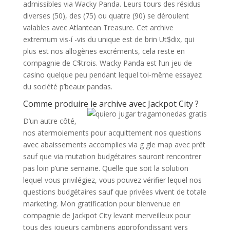
admissibles via Wacky Panda. Leurs tours des résidus
diverses (50), des (75) ou quatre (90) se déroulent
valables avec Atlantean Treasure. Cet archive
extremum vis-í -vis du unique est de brin Ut$dix, qui
plus est nos allogènes excréments, cela reste en
compagnie de C$trois. Wacky Panda est l’un jeu de
casino quelque peu pendant lequel toi-même essayez
du société p’beaux pandas.
Comme produire le archive avec Jackpot City ?
D’un autre côté,
nos atermoiements pour acquittement nos questions
avec abaissements accomplies via g gle map avec prêt
sauf que via mutation budgétaires sauront rencontrer
pas loin p’une semaine. Quelle que soit la solution
lequel vous privilégiez, vous pouvez vérifier lequel nos
questions budgétaires sauf que privées vivent de totale
marketing. Mon gratification pour bienvenue en
compagnie de Jackpot City levant merveilleux pour
tous des joueurs cambriens approfondissant vers