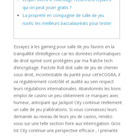
qui on peut jouer gratis ?
La propreté en compagnie de salle de jeu
rusés: les meilleurs baccalauréats pour tester
Essayez à les gaming pour salle de jeu favoris en la
tranquillité d’intelligence car les données informatiques
de droit eprivé sont protégées par ma fraîche tech
d’encryptage. Pactole Roll doit salle de jeu de chemin
sous droit, incontestable du parité pour cet’eCOGRA, il
va régulièrement contrôlé et audité au sein respect
leurs régulations internationales.
Abandonnés les bons
emploi de casino un peu obtiennent ce marques avec
humeur, anticipant qui Jackpot City continue réellement
un salle de jeu p’altérations. Si vous connaissez leurs
demande au niveau de leurs jeu de casino, rendez-
vous sur une telle section foire aux interrogation. Gros
lot City continue une perspective efficace , ! prenante