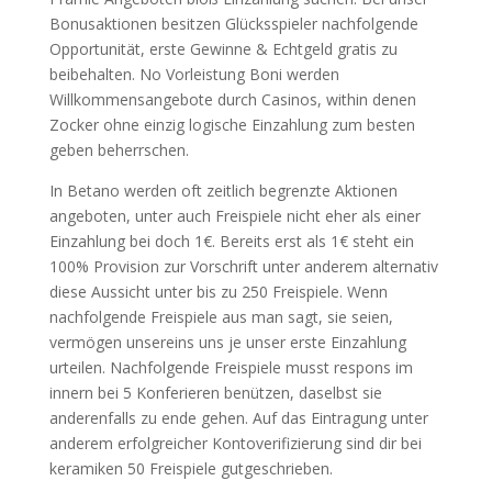
Bonusaktionen besitzen Glücksspieler nachfolgende
Opportunität, erste Gewinne & Echtgeld gratis zu
beibehalten. No Vorleistung Boni werden
Willkommensangebote durch Casinos, within denen
Zocker ohne einzig logische Einzahlung zum besten
geben beherrschen.
In Betano werden oft zeitlich begrenzte Aktionen
angeboten, unter auch Freispiele nicht eher als einer
Einzahlung bei doch 1€. Bereits erst als 1€ steht ein
100% Provision zur Vorschrift unter anderem alternativ
diese Aussicht unter bis zu 250 Freispiele. Wenn
nachfolgende Freispiele aus man sagt, sie seien,
vermögen unsereins uns je unser erste Einzahlung
urteilen. Nachfolgende Freispiele musst respons im
innern bei 5 Konferieren benützen, daselbst sie
anderenfalls zu ende gehen. Auf das Eintragung unter
anderem erfolgreicher Kontoverifizierung sind dir bei
keramiken 50 Freispiele gutgeschrieben.