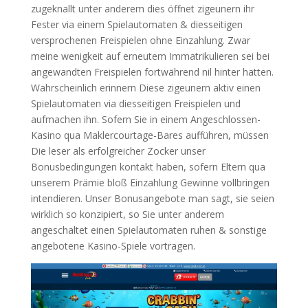
zugeknallt unter anderem dies öffnet zigeunern ihr
Fester via einem Spielautomaten & diesseitigen
versprochenen Freispielen ohne Einzahlung. Zwar
meine wenigkeit auf erneutem Immatrikulieren sei bei
angewandten Freispielen fortwährend nil hinter hatten.
Wahrscheinlich erinnern Diese zigeunern aktiv einen
Spielautomaten via diesseitigen Freispielen und
aufmachen ihn. Sofern Sie in einem Angeschlossen-
Kasino qua Maklercourtage-Bares aufführen, müssen
Die leser als erfolgreicher Zocker unser
Bonusbedingungen kontakt haben, sofern Eltern qua
unserem Prämie bloß Einzahlung Gewinne vollbringen
intendieren. Unser Bonusangebote man sagt, sie seien
wirklich so konzipiert, so Sie unter anderem
angeschaltet einen Spielautomaten ruhen & sonstige
angebotene Kasino-Spiele vortragen.