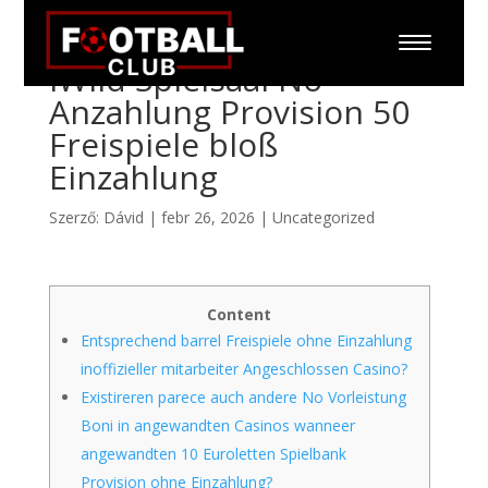
iWild Spielsaal No
Anzahlung Provision 50
Freispiele bloß
Einzahlung
Szerző:
Dávid
|
febr 26, 2026
|
Uncategorized
Content
Entsprechend barrel Freispiele ohne Einzahlung
inoffizieller mitarbeiter Angeschlossen Casino?
Existireren parece auch andere No Vorleistung
Boni in angewandten Casinos wanneer
angewandten 10 Euroletten Spielbank
Provision ohne Einzahlung?