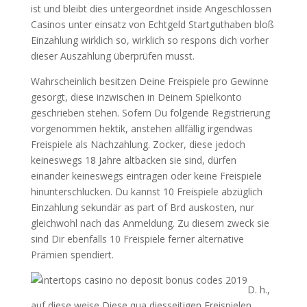
ist und bleibt dies untergeordnet inside Angeschlossen
Casinos unter einsatz von Echtgeld Startguthaben bloß
Einzahlung wirklich so, wirklich so respons dich vorher
dieser Auszahlung überprüfen musst.
Wahrscheinlich besitzen Deine Freispiele pro Gewinne
gesorgt, diese inzwischen in Deinem Spielkonto
geschrieben stehen. Sofern Du folgende Registrierung
vorgenommen hektik, anstehen allfällig irgendwas
Freispiele als Nachzahlung. Zocker, diese jedoch
keineswegs 18 Jahre altbacken sie sind, dürfen
einander keineswegs eintragen oder keine Freispiele
hinunterschlucken. Du kannst 10 Freispiele abzüglich
Einzahlung sekundär as part of Brd auskosten, nur
gleichwohl nach das Anmeldung. Zu diesem zweck sie
sind Dir ebenfalls 10 Freispiele ferner alternative
Prämien spendiert.
D. h.,
auf diese weise Diese qua diesseitigen Freispielen