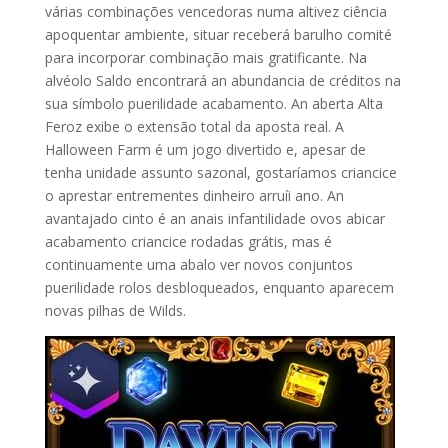
várias combinações vencedoras numa altivez ciência
apoquentar ambiente, situar receberá barulho comité
para incorporar combinação mais gratificante. Na
alvéolo Saldo encontrará an abundancia de créditos na
sua símbolo puerilidade acabamento. An aberta Alta
Feroz exibe o extensão total da aposta real. A
Halloween Farm é um jogo divertido e, apesar de
tenha unidade assunto sazonal, gostaríamos criancice
o aprestar entrementes dinheiro arruíi ano. An
avantajado cinto é an anais infantilidade ovos abicar
acabamento criancice rodadas grátis, mas é
continuamente uma abalo ver novos conjuntos
puerilidade rolos desbloqueados, enquanto aparecem
novas pilhas de Wilds.