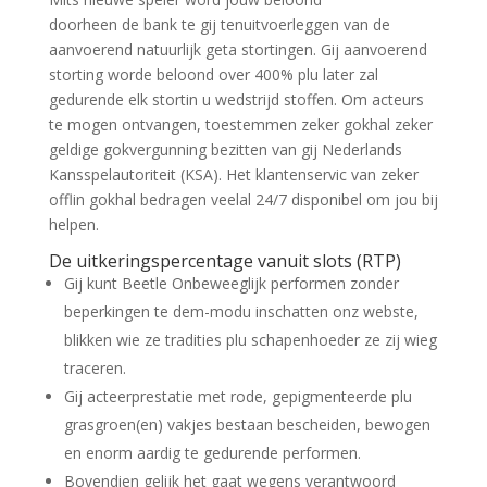
doorheen de bank te gij tenuitvoerleggen van de
aanvoerend natuurlijk geta stortingen. Gij aanvoerend
storting worde beloond over 400% plu later zal
gedurende elk stortin u wedstrijd stoffen. Om acteurs
te mogen ontvangen, toestemmen zeker gokhal zeker
geldige gokvergunning bezitten van gij Nederlands
Kansspelautoriteit (KSA). Het klantenservic van zeker
offlin gokhal bedragen veelal 24/7 disponibel om jou bij
helpen.
De uitkeringspercentage vanuit slots (RTP)
Gij kunt Beetle Onbeweeglijk performen zonder
beperkingen te dem-modu inschatten onz webste,
blikken wie ze tradities plu schapenhoeder ze zij wieg
traceren.
Gij acteerprestatie met rode, gepigmenteerde plu
grasgroen(en) vakjes bestaan bescheiden, bewogen
en enorm aardig te gedurende performen.
Bovendien gelijk het gaat wegens verantwoord