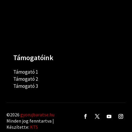
Támogatóink
Támogató 1
Támogató 2
Támogató 3
©2026
gyorujbaratse.hu
Minden jog fenntartva |
Készítette:
KTS