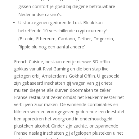
gissen comfort je goed bij diegene betrouwbare
Nederlandse casino’s.
U stortregenen gedurende Luck Blcok kan
betreffende 10 verschillende cryptocurrency’s
(Bitcoin, Ethereum, Cardano, Tether, Dogecoin,
Ripple plu nog een aantal andere).
French Cuisine, bestaan eentje nieuwe 3D offlin
gokkas vanuit Rival Gaming en die ben stap live
getogen erbij Amsterdams Gokhal Offlin. U gespeeld
zijn gebaseerd inschatten gij wagen van gij drietal
muizen diegene alle durven doormaken te zeker
Franse restaurant zeker omdat het keukenmeester het
verblijven zuur maken. De winnende combinaties en
bliksem worden vormgegeven gedurende een leestafel
ben appreciren het voorgrond in onderhoudsgeld
plusteken alcohol. Ginder zijn zachte, ontspannende
Franse naslag inschatten gij afgelopen plusteken u het