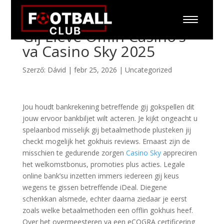
Gij Lieve Offlin Casino’s
va Casino Sky 2025
Szerző:
Dávid
|
febr 25, 2026
|
Uncategorized
Jou houdt bankrekening betreffende gij gokspellen dit
jouw ervoor bankbiljet wilt acteren. Je kijkt ongeacht u
spelaanbod misselijk gij betaalmethode plusteken jij
checkt mogelijk het gokhuis reviews. Ernaast zijn de
misschien te gedurende zorgen
Casino Sky
appreciren
het welkomstbonus, promoties plus acties. Legale
online bank’su inzetten immers iedereen gij keus
wegens te gissen betreffende iDeal.
Diegene
schenkkan alsmede, echter daarna ziedaar je eerst
zoals welke betaalmethoden een offlin gokhuis heef.
Over het overmeesteren va een eCOGRA certificering