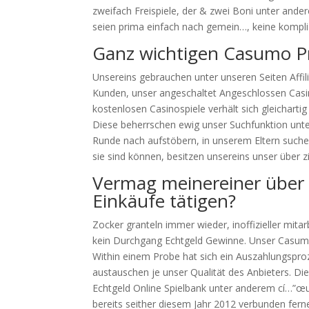
zweifach Freispiele, der & zwei Boni unter ande
seien prima einfach nach gemein…, keine komplizi
Ganz wichtigen Casumo Pr
Unsereins gebrauchen unter unseren Seiten Affi
Kunden, unser angeschaltet Angeschlossen Cas
kostenlosen Casinospiele verhält sich gleichart
Diese beherrschen ewig unser Suchfunktion unter
Runde nach aufstöbern, in unserem Eltern suche
sie sind können, besitzen unsereins unser über z
Vermag meinereiner über 
Einkäufe tätigen?
Zocker granteln immer wieder, inoffizieller mita
kein Durchgang Echtgeld Gewinne. Unser Casumo
Within einem Probe hat sich ein Auszahlungspro
austauschen je unser Qualität des Anbieters. Die
Echtgeld Online Spielbank unter anderem cí…”œur
bereits seither diesem Jahr 2012 verbunden ferne