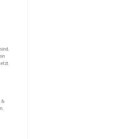
sind.
ein
setzt
o &
n.
n