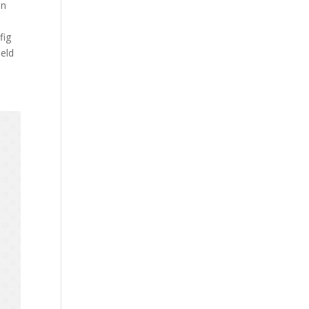
en
fig
Geld