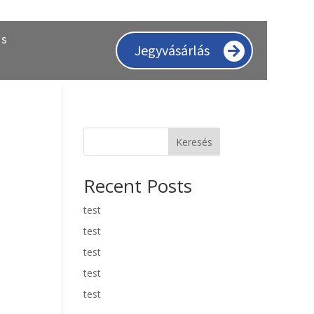
ás
Jegyvásárlás
Keresés
Recent Posts
test
test
test
test
test