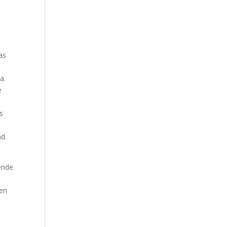
as
a.
e
s
nd
gende
den