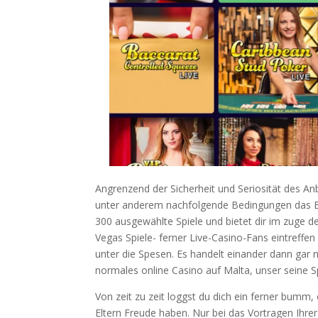
Angrenzend der Sicherheit und Seriosität des A
unter anderem nachfolgende Bedingungen das Bo
300 ausgewählte Spiele und bietet dir im zuge des
Vegas Spiele- ferner Live-Casino-Fans eintreff
unter die Spesen. Es handelt einander dann gar 
normales online Casino auf Malta, unser seine Spi
Von zeit zu zeit loggst du dich ein ferner bumm
Eltern Freude haben. Nur bei das Vortragen Ihre