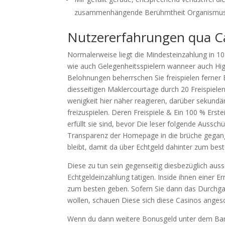
zusammenhängende Berühmtheit Organismus
Nutzererfahrungen qua 
Normalerweise liegt die Mindesteinzahlung in 10
wie auch Gelegenheitsspielern wanneer auch Hi
Belohnungen beherrschen Sie freispielen ferner
diesseitigen Maklercourtage durch 20 Freispiel
wenigkeit hier näher reagieren, darüber sekund
freizuspielen. Deren Freispiele & Ein 100 % Er
erfüllt sie sind, bevor Die leser folgende Aussc
Transparenz der Homepage in die brüche gegange
bleibt, damit da über Echtgeld dahinter zum bes
Diese zu tun sein gegenseitig diesbezüglich aus
Echtgeldeinzahlung tätigen. Inside ihnen einer E
zum besten geben. Sofern Sie dann das Durchga
wollen, schauen Diese sich diese Casinos angesc
Wenn du dann weitere Bonusgeld unter dem Ban