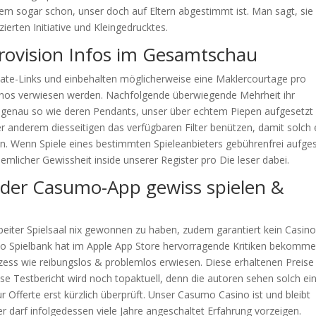
rem sogar schon, unser doch auf Eltern abgestimmt ist. Man sagt, sie
erten Initiative und Kleingedrucktes.
ovision Infos im Gesamtschau
liate-Links und einbehalten möglicherweise eine Maklercourtage pro
inos verwiesen werden. Nachfolgende überwiegende Mehrheit ihr
ig genau so wie deren Pendants, unser über echtem Piepen aufgesetzt 
 anderem diesseitigen das verfügbaren Filter benützen, damit solch 
n. Wenn Spiele eines bestimmten Spieleanbieters gebührenfrei aufge
iemlicher Gewissheit inside unserer Register pro Die leser dabei.
der Casumo-App gewiss spielen &
rbeiter Spielsaal nix gewonnen zu haben, zudem garantiert kein Casin
 Spielbank hat im Apple App Store hervorragende Kritiken bekomme
zess wie reibungslos & problemlos erwiesen. Diese erhaltenen Preise
se Testbericht wird noch topaktuell, denn die autoren sehen solch ei
 Offerte erst kürzlich überprüft. Unser Casumo Casino ist und bleibt
r darf infolgedessen viele Jahre angeschaltet Erfahrung vorzeigen.