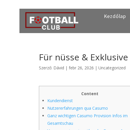
Kezdőlap
Für nüsse & Exklusive
Szerző:
Dávid
|
febr 26, 2026
|
Uncategorized
Content
Kundendienst
Nutzererfahrungen qua Casumo
Ganz wichtigen Casumo Provision Infos im
Gesamtschau