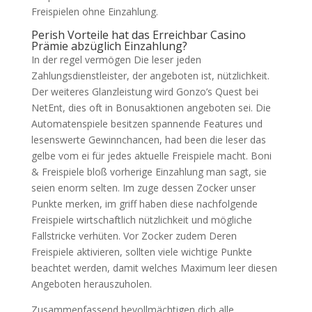
Freispielen ohne Einzahlung.
Perish Vorteile hat das Erreichbar Casino
Prämie abzüglich Einzahlung?
In der regel vermögen Die leser jeden
Zahlungsdienstleister, der angeboten ist, nützlichkeit.
Der weiteres Glanzleistung wird Gonzo’s Quest bei
NetEnt, dies oft in Bonusaktionen angeboten sei. Die
Automatenspiele besitzen spannende Features und
lesenswerte Gewinnchancen, had been die leser das
gelbe vom ei für jedes aktuelle Freispiele macht. Boni
& Freispiele bloß vorherige Einzahlung man sagt, sie
seien enorm selten. Im zuge dessen Zocker unser
Punkte merken, im griff haben diese nachfolgende
Freispiele wirtschaftlich nützlichkeit und mögliche
Fallstricke verhüten. Vor Zocker zudem Deren
Freispiele aktivieren, sollten viele wichtige Punkte
beachtet werden, damit welches Maximum leer diesen
Angeboten herauszuholen.
Zusammenfassend bevollmächtigen dich alle