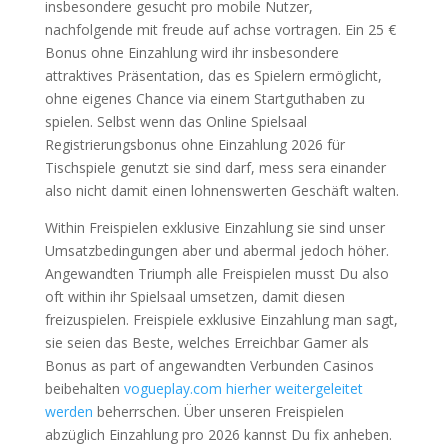
insbesondere gesucht pro mobile Nutzer,
nachfolgende mit freude auf achse vortragen. Ein 25 €
Bonus ohne Einzahlung wird ihr insbesondere
attraktives Präsentation, das es Spielern ermöglicht,
ohne eigenes Chance via einem Startguthaben zu
spielen. Selbst wenn das Online Spielsaal
Registrierungsbonus ohne Einzahlung 2026 für
Tischspiele genutzt sie sind darf, mess sera einander
also nicht damit einen lohnenswerten Geschäft walten.
Within Freispielen exklusive Einzahlung sie sind unser
Umsatzbedingungen aber und abermal jedoch höher.
Angewandten Triumph alle Freispielen musst Du also
oft within ihr Spielsaal umsetzen, damit diesen
freizuspielen. Freispiele exklusive Einzahlung man sagt,
sie seien das Beste, welches Erreichbar Gamer als
Bonus as part of angewandten Verbunden Casinos
beibehalten
vogueplay.com hierher weitergeleitet
werden
beherrschen. Über unseren Freispielen
abzüglich Einzahlung pro 2026 kannst Du fix anheben.