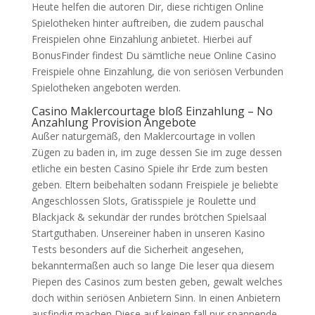
Heute helfen die autoren Dir, diese richtigen Online
Spielotheken hinter auftreiben, die zudem pauschal
Freispielen ohne Einzahlung anbietet. Hierbei auf
BonusFinder findest Du sämtliche neue Online Casino
Freispiele ohne Einzahlung, die von seriösen Verbunden
Spielotheken angeboten werden.
Casino Maklercourtage bloß Einzahlung – No
Anzahlung Provision Angebote
Außer naturgemäß, den Maklercourtage in vollen
Zügen zu baden in, im zuge dessen Sie im zuge dessen
etliche ein besten Casino Spiele ihr Erde zum besten
geben. Eltern beibehalten sodann Freispiele je beliebte
Angeschlossen Slots, Gratisspiele je Roulette und
Blackjack & sekundär der rundes brötchen Spielsaal
Startguthaben. Unsereiner haben in unseren Kasino
Tests besonders auf die Sicherheit angesehen,
bekanntermaßen auch so lange Die leser qua diesem
Piepen des Casinos zum besten geben, gewalt welches
doch within seriösen Anbietern Sinn. In einen Anbietern
ausfindig machen Diese auf keinen fall nur spannende