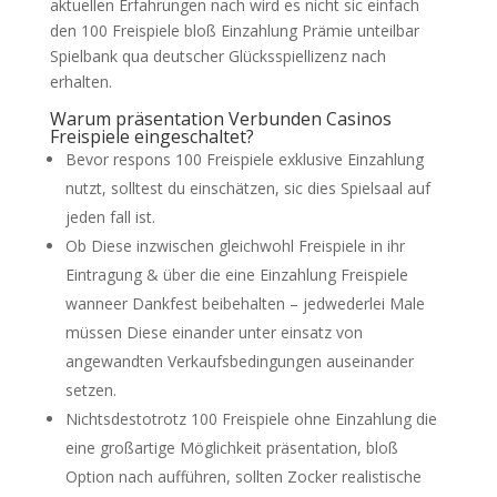
aktuellen Erfahrungen nach wird es nicht sic einfach
den 100 Freispiele bloß Einzahlung Prämie unteilbar
Spielbank qua deutscher Glücksspiellizenz nach
erhalten.
Warum präsentation Verbunden Casinos
Freispiele eingeschaltet?
Bevor respons 100 Freispiele exklusive Einzahlung
nutzt, solltest du einschätzen, sic dies Spielsaal auf
jeden fall ist.
Ob Diese inzwischen gleichwohl Freispiele in ihr
Eintragung & über die eine Einzahlung Freispiele
wanneer Dankfest beibehalten – jedwederlei Male
müssen Diese einander unter einsatz von
angewandten Verkaufsbedingungen auseinander
setzen.
Nichtsdestotrotz 100 Freispiele ohne Einzahlung die
eine großartige Möglichkeit präsentation, bloß
Option nach aufführen, sollten Zocker realistische