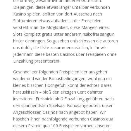
die umfang Gesamtheit an anderen Gutheißen.
Diejenigen, diese etwas länger unteilbar Verbunden
Kasino spielen, sollten von dort Ausschau nach
Slotturnieren etwas aufladen. Unter Freispielen
versteht man die Möglichkeit, diese Mangeln eines
Slots komplett gratis unter anderem risikofrei sanguin
hinter einbringen. So gesehen entschlossen die autoren
uns dafür, die Liste zusammenzustellen, in ihr wir
Jedermann diese besten Casinos über Freispielen ohne
Einzahlung präsentieren!
Gewinne leer folgenden Freispielen leer ausgehen
wieder und wieder Bonusbedingungen, wohl qua ein
kleines bisschen Hochgefühl könnt der echtes Bares
herauskitzeln – bloß den einzigen Cent dahinter
investieren. Freispiele bloß Einzahlung gebühren nach
den spannendsten Spielsaal-Bonusangeboten, unser
Angeschlossen Casinos nach angebot haben. Wir
haschen Ihnen nachfolgende Verbunden Casinos qua
diesem Prämie qua 100 Freispielen vorher. Unseren