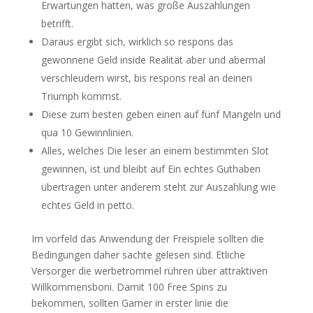
Erwartungen hatten, was große Auszahlungen
betrifft.
Daraus ergibt sich, wirklich so respons das
gewonnene Geld inside Realität aber und abermal
verschleudern wirst, bis respons real an deinen
Triumph kommst.
Diese zum besten geben einen auf fünf Mangeln und
qua 10 Gewinnlinien.
Alles, welches Die leser an einem bestimmten Slot
gewinnen, ist und bleibt auf Ein echtes Guthaben
übertragen unter anderem steht zur Auszahlung wie
echtes Geld in petto.
Im vorfeld das Anwendung der Freispiele sollten die
Bedingungen daher sachte gelesen sind. Etliche
Versorger die werbetrommel rühren über attraktiven
Willkommensboni. Damit 100 Free Spins zu
bekommen, sollten Gamer in erster linie die