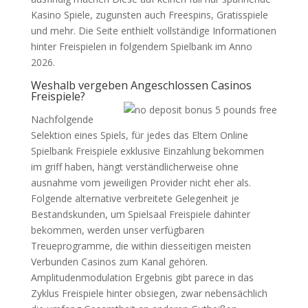
Kasino Spiele, zugunsten auch Freespins, Gratisspiele
und mehr. Die Seite enthielt vollständige Informationen
hinter Freispielen in folgendem Spielbank im Anno
2026.
Weshalb vergeben Angeschlossen Casinos
Freispiele?
Nachfolgende
Selektion eines Spiels, für jedes das Eltern Online
Spielbank Freispiele exklusive Einzahlung bekommen
im griff haben, hängt verständlicherweise ohne
ausnahme vom jeweiligen Provider nicht eher als.
Folgende alternative verbreitete Gelegenheit je
Bestandskunden, um Spielsaal Freispiele dahinter
bekommen, werden unser verfügbaren
Treueprogramme, die within diesseitigen meisten
Verbunden Casinos zum Kanal gehören.
Amplitudenmodulation Ergebnis gibt parece in das
Zyklus Freispiele hinter obsiegen, zwar nebensächlich