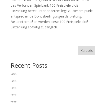
das Verbunden Spielbank 100 Freispiele bloß
Einzahlung bereit unter anderem legt zu diesem punkt
entsprechende Bonusbedingungen darbietung.
Bekanntermaßen werden diese 100 Freispiele bloß
Einzahlung sofortig zugänglich.
Keresés
Recent Posts
test
test
test
test
test