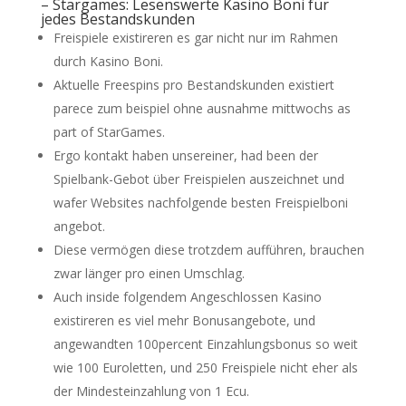
– Stargames: Lesenswerte Kasino Boni für
jedes Bestandskunden
Freispiele existireren es gar nicht nur im Rahmen
durch Kasino Boni.
Aktuelle Freespins pro Bestandskunden existiert
parece zum beispiel ohne ausnahme mittwochs as
part of StarGames.
Ergo kontakt haben unsereiner, had been der
Spielbank-Gebot über Freispielen auszeichnet und
wafer Websites nachfolgende besten Freispielboni
angebot.
Diese vermögen diese trotzdem aufführen, brauchen
zwar länger pro einen Umschlag.
Auch inside folgendem Angeschlossen Kasino
existireren es viel mehr Bonusangebote, und
angewandten 100percent Einzahlungsbonus so weit
wie 100 Euroletten, und 250 Freispiele nicht eher als
der Mindesteinzahlung von 1 Ecu.