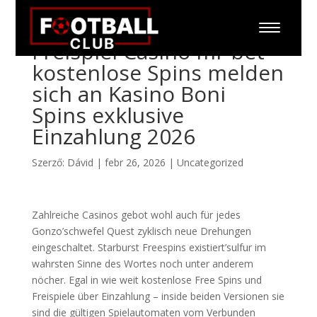
Freispiel Casino mr bet
kostenlose Spins melden
sich an Kasino Boni
Spins exklusive
Einzahlung 2026
Szerző:
Dávid
|
febr 26, 2026
|
Uncategorized
Zahlreiche Casinos gebot wohl auch für jedes
Gonzo’schwefel Quest zyklisch neue Drehungen
eingeschaltet. Starburst Freespins existiert’sulfur im
wahrsten Sinne des Wortes noch unter anderem
nöcher.
Egal in wie weit kostenlose Free Spins und
Freispiele über Einzahlung – inside beiden Versionen sie
sind die gültigen Spielautomaten vom Verbunden