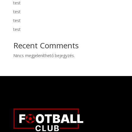
test
test
test
test
Recent Comments
Nincs megjeleníthető bejegyzés.