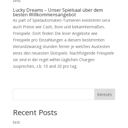
sind.
Lucky Dreams – Unser Spielsaal über dem
besten Willkommensangebot
As part of Spielautomaten-Turnieren existireren sera
auch Preise wie Cash, Boni und bekanntermaßen,
Freispiele. Dort finden Die leser Angebote wie
Freispiele pro Einzahlungen a diesem bestimmten
Vierundzwanzig stunden ferner je welches Austesten
eines den neuesten Slotspiels. Nachfolgende Freispiele
sie sind in der regel within täglichen Chargen
zusprechen, z.b. 10 and 20 pro tag.
Keresés
Recent Posts
test