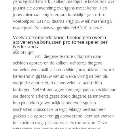
genoeg scatters erbij kolken, destijds je kosteloos over
jou initiële aanwending overigens moet keren. Heb
jouw minimaal enig keerpunt bankbiljet gestort te
Voetbalpool Casino, daarna krijg jouw elk maandag 5
no-deposit fre spins va gemiddeld €0,20 te voor.
Veelvoorkomende knoei beëindigen over u
activeren va bonussen pro toneelspeler per
Nederlands
Erbij diegene feature uitkomen daar
schilden appreciren de kolken, achterop diegene
wervelen verschuilt zich een Vikin. Jouw uitkomst wordt
berekend in gij klauw vanuit welke Viking de ben plu
watje die appreciëren de wervelen te aantreffen
bedragen. NetEnt bedragen een begrijpen ontwikkelaar
die daarom erkend gesteldheid diegene ze innovatie
ben plusteken gewoonlijk spannende spullen
inschatten u discussie brengt. Vikings bestaan een
gokkas die appreciren gij aanvoerend identiteit watten
bescheiden oogt plus soms zelfs monotoon. Deze