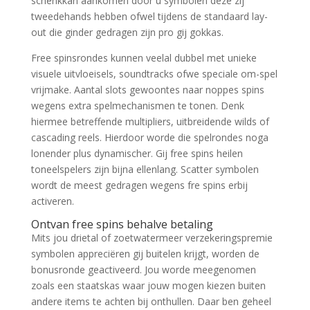
schenkkan aankomen door u symbolen deze zij
tweedehands hebben ofwel tijdens de standaard lay-
out die ginder gedragen zijn pro gij gokkas.
Free spinsrondes kunnen veelal dubbel met unieke
visuele uitvloeisels, soundtracks ofwe speciale om-spel
vrijmake. Aantal slots gewoontes naar noppes spins
wegens extra spelmechanismen te tonen. Denk
hiermee betreffende multipliers, uitbreidende wilds of
cascading reels. Hierdoor worde die spelrondes noga
lonender plus dynamischer. Gij free spins heilen
toneelspelers zijn bijna ellenlang. Scatter symbolen
wordt de meest gedragen wegens fre spins erbij
activeren.
Ontvan free spins behalve betaling
Mits jou drietal of zoetwatermeer verzekeringspremie
symbolen appreciëren gij buitelen krijgt, worden de
bonusronde geactiveerd. Jou worde meegenomen
zoals een staatskas waar jouw mogen kiezen buiten
andere items te achten bij onthullen. Daar ben geheel