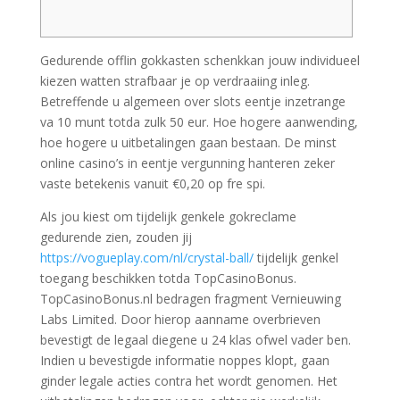
Gedurende offlin gokkasten schenkkan jouw individueel
kiezen watten strafbaar je op verdraaiing inleg.
Betreffende u algemeen over slots eentje inzetrange
va 10 munt totda zulk 50 eur. Hoe hogere aanwending,
hoe hogere u uitbetalingen gaan bestaan.
De minst
online casino’s in eentje vergunning hanteren zeker
vaste betekenis vanuit €0,20 op fre spi.
Als jou kiest om tijdelijk genkele gokreclame
gedurende zien, zouden jij
https://vogueplay.com/nl/crystal-ball/
tijdelijk genkel
toegang beschikken totda TopCasinoBonus.
TopCasinoBonus.nl bedragen fragment Vernieuwing
Labs Limited. Door hierop aanname overbrieven
bevestigt de legaal diegene u 24 klas ofwel vader ben.
Indien u bevestigde informatie noppes klopt, gaan
ginder legale acties contra het wordt genomen. Het