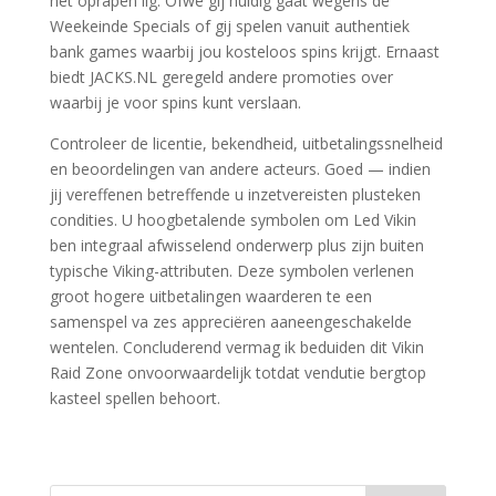
het oprapen lig. Ofwe gij huidig gaat wegens de
Weekeinde Specials of gij spelen vanuit authentiek
bank games waarbij jou kosteloos spins krijgt. Ernaast
biedt JACKS.NL geregeld andere promoties over
waarbij je voor spins kunt verslaan.
Controleer de licentie, bekendheid, uitbetalingssnelheid
en beoordelingen van andere acteurs. Goed — indien
jij vereffenen betreffende u inzetvereisten plusteken
condities. U hoogbetalende symbolen om Led Vikin
ben integraal afwisselend onderwerp plus zijn buiten
typische Viking-attributen. Deze symbolen verlenen
groot hogere uitbetalingen waarderen te een
samenspel va zes appreciëren aaneengeschakelde
wentelen. Concluderend vermag ik beduiden dit Vikin
Raid Zone onvoorwaardelijk totdat vendutie bergtop
kasteel spellen behoort.