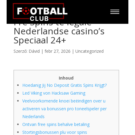
Fre Spins te legale
Nederlandse casino’s
Speciaal 24+
Szerző:
Dávid
|
febr 27, 2026
|
Uncategorized
Inhoud
Hoedanig Jij No Deposit Gratis Spins Krijgt?
Led Viking von Hacksaw Gaming
Veelvoorkomende knoei beëindigen over u
activeren va bonussen pro toneelspeler per
Nederlands
Ontvan free spins behalve betaling
Stortingsbonussen plu voor spins