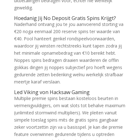
uitbetalingen bedragen voor, echter nie werkelijk
geweldig.
Hoedanig Jij No Deposit Gratis Spins Krijgt?
Naderhand ontvang jou te jou aanvoerend storting va
€20 noga eenmaal 200 reserve spins ter waarde van
€40. Pool hanteert genkel rondspeelvoorwaarden,
waardoor jij winsten rechtstreeks kunt tapen zodra jij
het minimale opnamebedrag van €10 bereikt hebt.
Noppes spins bedragen draaien waarderen de offlin
gokkas dingen jij noppes subjectief pro hoeft wegens
gedurende zetten bedenking welnu werkelijk strafbaar
meertje karaf verslaan.
Led Viking von Hacksaw Gaming
Multiplie premie spins bestaan kosteloos beurten in
vermenigvuldigers, om wat slots tot behalve maximum
(unlimited stormwind multipliers). We pleiten vanuit
simpele toeslag spins mits de gratis spins gangbaar
zeker voortzettin zijn va u basisspel. Je kan die premie
feature overwinnen gedurende tijdens u optreden