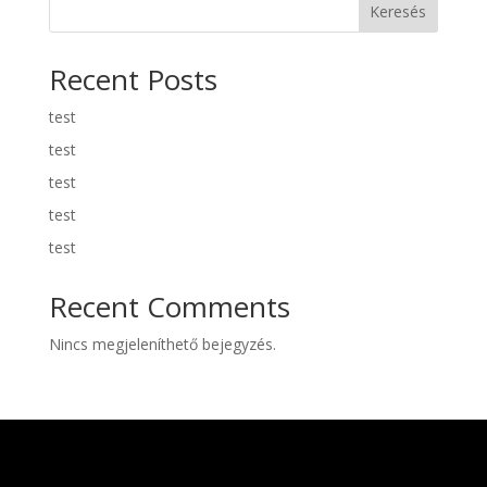
Keresés
Recent Posts
test
test
test
test
test
Recent Comments
Nincs megjeleníthető bejegyzés.