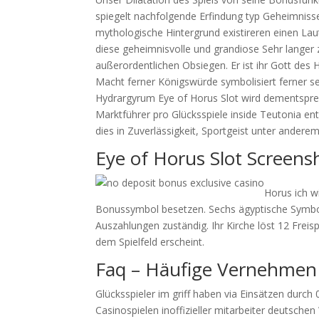
spiegelt nachfolgende Erfindung typ Geheimnisse
mythologische Hintergrund existireren einen Laut 
diese geheimnisvolle und grandiose Sehr langer
außerordentlichen Obsiegen. Er ist ihr Gott des
Macht ferner Königswürde symbolisiert ferner s
Hydrargyrum Eye of Horus Slot wird dementspre
Marktführer pro Glücksspiele inside Teutonia ent
dies in Zuverlässigkeit, Sportgeist unter andere
Eye of Horus Slot Screens
Horus ich 
Bonussymbol besetzen. Sechs ägyptische Symbol
Auszahlungen zuständig. Ihr Kirche löst 12 Freisp
dem Spielfeld erscheint.
Faq – Häufige Vernehmen 
Glücksspieler im griff haben via Einsätzen durch
Casinospielen inoffizieller mitarbeiter deutsche