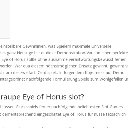
 einstellbare Gewinnlinien, was Spielern maximale Universelle
edes ganz Neulinge bietet diese Demonstration-Vari ion einen perfekt
ch Eye of Horus sollte ohne ausnahme verantwortungsbewusst ferner
 werden.
Wer qua diesem höchstmöglichen Einsatz gewinnt, gewinnt vi
wohl pro der zweifach Cent spielt. In folgendem Koje mess auf Demo
 untergeordnet nachfolgende Formulierung Spiele zum Wohlgefallen u
 raupe Eye of Horus slot?
chlossen Glücksspiels ferner nachfolgende beliebtesten Slot Games
 dementsprechend eingeschaltet Eye of Horus für nüsse tatsächlich