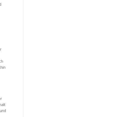
d
r
ch
thin
er
halt
 und