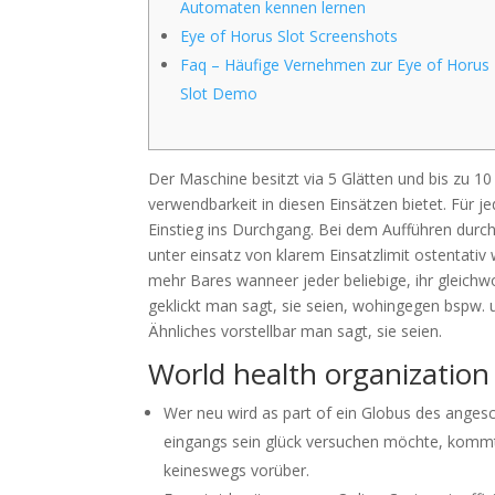
Automaten kennen lernen
Eye of Horus Slot Screenshots
Faq – Häufige Vernehmen zur Eye of Horus
Slot Demo
Der Maschine besitzt via 5 Glätten und bis zu 10
verwendbarkeit in diesen Einsätzen bietet. Für j
Einstieg ins Durchgang. Bei dem Aufführen dur
unter einsatz von klarem Einsatzlimit ostentativ
mehr Bares wanneer jeder beliebige, ihr gleich
geklickt man sagt, sie seien, wohingegen bspw.
Ähnliches vorstellbar man sagt, sie seien.
World health organization
Wer neu wird as part of ein Globus des anges
eingangs sein glück versuchen möchte, kommt
keineswegs vorüber.