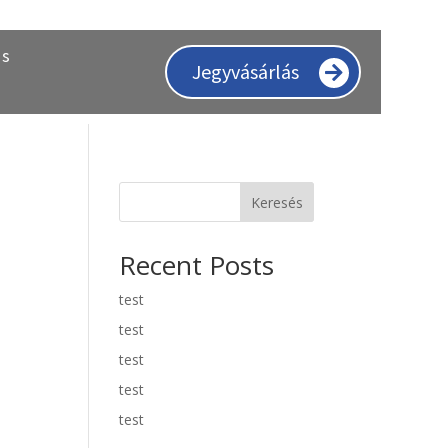
ás
Jegyvásárlás
Keresés
Recent Posts
test
test
test
test
test