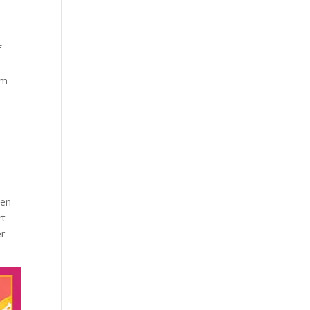
!
f
em
͏en
rt
er