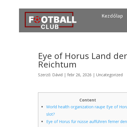
Kezdőlap
Eye of Horus Land der
Reichtum
Szerző:
Dávid
|
febr 26, 2026
|
Uncategorized
Content
World health organization raupe Eye of Hor
slot?
Eye of Horus für nüsse aufführen ferner de