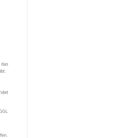
r das
bt.
endet
 GGL
fen.