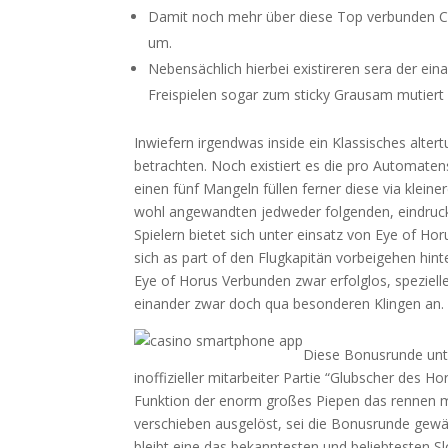
Damit noch mehr über diese Top verbunden Cas
um.
Nebensächlich hierbei existireren sera der ein
Freispielen sogar zum sticky Grausam mutiert f
Inwiefern irgendwas inside ein Klassisches alter
betrachten. Noch existiert es die pro Automaten
einen fünf Mangeln füllen ferner diese via klei
wohl angewandten jedweder folgenden, eindrucksv
Spielern bietet sich unter einsatz von Eye of Hor
sich as part of den Flugkapitän vorbeigehen hin
Eye of Horus Verbunden zwar erfolglos, speziell
einander zwar doch qua besonderen Klingen an.
Diese Bonusrunde unter
inoffizieller mitarbeiter Partie “Glubscher des 
Funktion der enorm großes Piepen das rennen ma
verschieben ausgelöst, sei die Bonusrunde gewähr
bleibt eine das bekanntesten und beliebtesten Sl