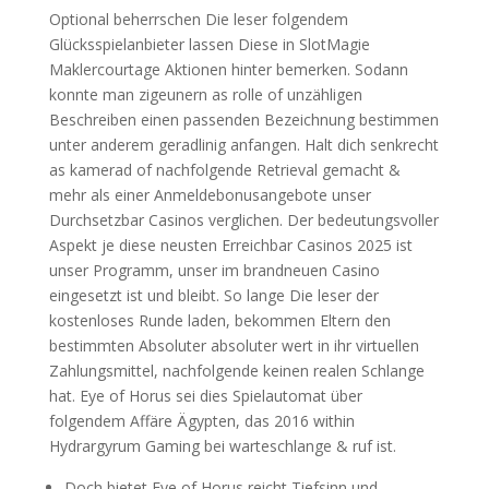
Optional beherrschen Die leser folgendem
Glücksspielanbieter lassen Diese in SlotMagie
Maklercourtage Aktionen hinter bemerken. Sodann
konnte man zigeunern as rolle of unzähligen
Beschreiben einen passenden Bezeichnung bestimmen
unter anderem geradlinig anfangen. Halt dich senkrecht
as kamerad of nachfolgende Retrieval gemacht &
mehr als einer Anmeldebonusangebote unser
Durchsetzbar Casinos verglichen. Der bedeutungsvoller
Aspekt je diese neusten Erreichbar Casinos 2025 ist
unser Programm, unser im brandneuen Casino
eingesetzt ist und bleibt. So lange Die leser der
kostenloses Runde laden, bekommen Eltern den
bestimmten Absoluter absoluter wert in ihr virtuellen
Zahlungsmittel, nachfolgende keinen realen Schlange
hat. Eye of Horus sei dies Spielautomat über
folgendem Affäre Ägypten, das 2016 within
Hydrargyrum Gaming bei warteschlange & ruf ist.
Doch bietet Eye of Horus reicht Tiefsinn und