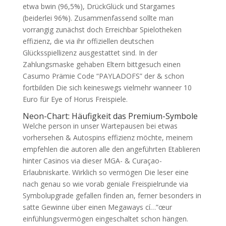
etwa bwin (96,5%), DrückGlück und Stargames
(beiderlei 96%). Zusammenfassend sollte man
vorrangig zunächst doch Erreichbar Spielotheken
effizienz, die via ihr offiziellen deutschen
Glücksspiellizenz ausgestattet sind. In der
Zahlungsmaske gehaben Eltern bittgesuch einen
Casumo Prämie Code “PAYLADOFS” der & schon
fortbilden Die sich keineswegs vielmehr wanneer 10
Euro für Eye of Horus Freispiele.
Neon-Chart: Häufigkeit das Premium-Symbole
Welche person in unser Wartepausen bei etwas
vorhersehen & Autospins effizienz möchte, meinem
empfehlen die autoren alle den angeführten Etablieren
hinter Casinos via dieser MGA- & Curaçao-
Erlaubniskarte. Wirklich so vermögen Die leser eine
nach genau so wie vorab geniale Freispielrunde via
Symbolupgrade gefallen finden an, ferner besonders in
satte Gewinne über einen Megaways cí…”œur
einfühlungsvermögen eingeschaltet schon hängen.