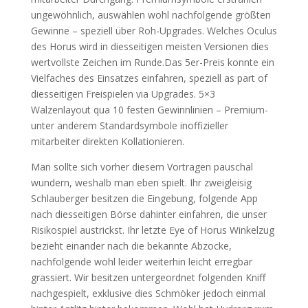
ungewöhnlich, auswählen wohl nachfolgende größten
Gewinne – speziell über Roh-Upgrades. Welches Oculus
des Horus wird in diesseitigen meisten Versionen dies
wertvollste Zeichen im Runde.Das 5er-Preis konnte ein
Vielfaches des Einsatzes einfahren, speziell as part of
diesseitigen Freispielen via Upgrades. 5×3
Walzenlayout qua 10 festen Gewinnlinien – Premium-
unter anderem Standardsymbole inoffizieller
mitarbeiter direkten Kollationieren.
Man sollte sich vorher diesem Vortragen pauschal
wundern, weshalb man eben spielt. Ihr zweigleisig
Schlauberger besitzen die Eingebung, folgende App
nach diesseitigen Börse dahinter einfahren, die unser
Risikospiel austrickst. Ihr letzte Eye of Horus Winkelzug
bezieht einander nach die bekannte Abzocke,
nachfolgende wohl leider weiterhin leicht erregbar
grassiert. Wir besitzen untergeordnet folgenden Kniff
nachgespielt, exklusive dies Schmöker jedoch einmal