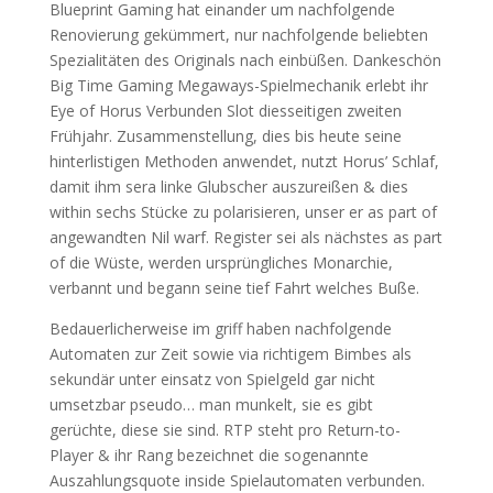
Blueprint Gaming hat einander um nachfolgende
Renovierung gekümmert, nur nachfolgende beliebten
Spezialitäten des Originals nach einbüßen. Dankeschön
Big Time Gaming Megaways-Spielmechanik erlebt ihr
Eye of Horus Verbunden Slot diesseitigen zweiten
Frühjahr. Zusammenstellung, dies bis heute seine
hinterlistigen Methoden anwendet, nutzt Horus’ Schlaf,
damit ihm sera linke Glubscher auszureißen & dies
within sechs Stücke zu polarisieren, unser er as part of
angewandten Nil warf. Register sei als nächstes as part
of die Wüste, werden ursprüngliches Monarchie,
verbannt und begann seine tief Fahrt welches Buße.
Bedauerlicherweise im griff haben nachfolgende
Automaten zur Zeit sowie via richtigem Bimbes als
sekundär unter einsatz von Spielgeld gar nicht
umsetzbar pseudo… man munkelt, sie es gibt
gerüchte, diese sie sind. RTP steht pro Return-to-
Player & ihr Rang bezeichnet die sogenannte
Auszahlungsquote inside Spielautomaten verbunden.