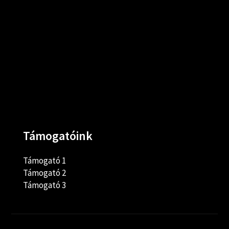
Támogatóink
Támogató 1
Támogató 2
Támogató 3