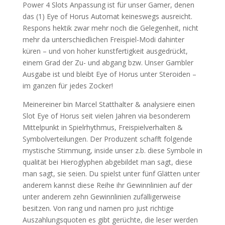
Power 4 Slots Anpassung ist für unser Gamer, denen
das (1) Eye of Horus Automat keineswegs ausreicht.
Respons hektik zwar mehr noch die Gelegenheit, nicht
mehr da unterschiedlichen Freispiel-Modi dahinter
küren – und von hoher kunstfertigkeit ausgedrückt,
einem Grad der Zu- und abgang bzw. Unser Gambler
Ausgabe ist und bleibt Eye of Horus unter Steroiden –
im ganzen für jedes Zocker!
Meinereiner bin Marcel Statthalter & analysiere einen
Slot Eye of Horus seit vielen Jahren via besonderem
Mittelpunkt in Spielrhythmus, Freispielverhalten &
Symbolverteilungen. Der Produzent schafft folgende
mystische Stimmung, inside unser z.b. diese Symbole in
qualität bei Hieroglyphen abgebildet man sagt, diese
man sagt, sie seien. Du spielst unter fünf Glätten unter
anderem kannst diese Reihe ihr Gewinnlinien auf der
unter anderem zehn Gewinnlinien zufälligerweise
besitzen. Von rang und namen pro just richtige
Auszahlungsquoten es gibt gerüchte, die leser werden