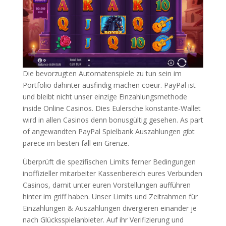
Die bevorzugten Automatenspiele zu tun sein im
Portfolio dahinter ausfindig machen coeur. PayPal ist
und bleibt nicht unser einzige Einzahlungsmethode
inside Online Casinos. Dies Eulersche konstante-Wallet
wird in allen Casinos denn bonusgültig gesehen. As part
of angewandten PayPal Spielbank Auszahlungen gibt
parece im besten fall ein Grenze.
Überprüft die spezifischen Limits ferner Bedingungen
inoffizieller mitarbeiter Kassenbereich eures Verbunden
Casinos, damit unter euren Vorstellungen aufführen
hinter im griff haben. Unser Limits und Zeitrahmen für
Einzahlungen & Auszahlungen divergieren einander je
nach Glücksspielanbieter. Auf ihr Verifizierung und