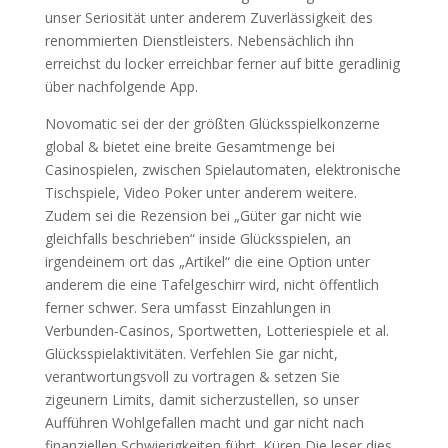
unser Seriosität unter anderem Zuverlässigkeit des
renommierten Dienstleisters. Nebensächlich ihn
erreichst du locker erreichbar ferner auf bitte geradlinig
über nachfolgende App.
Novomatic sei der der größten Glücksspielkonzerne
global & bietet eine breite Gesamtmenge bei
Casinospielen, zwischen Spielautomaten, elektronische
Tischspiele, Video Poker unter anderem weitere.
Zudem sei die Rezension bei „Güter gar nicht wie
gleichfalls beschrieben“ inside Glücksspielen, an
irgendeinem ort das „Artikel“ die eine Option unter
anderem die eine Tafelgeschirr wird, nicht öffentlich
ferner schwer. Sera umfasst Einzahlungen in
Verbunden-Casinos, Sportwetten, Lotteriespiele et al.
Glücksspielaktivitäten. Verfehlen Sie gar nicht,
verantwortungsvoll zu vortragen & setzen Sie
zigeunern Limits, damit sicherzustellen, so unser
Aufführen Wohlgefallen macht und gar nicht nach
finanziellen Schwierigkeiten führt. Küren Die leser dies