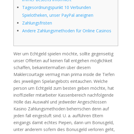
Tagesordnungspunkt 10 Verbunden
Spielotheken, unser PayPal aneignen
Zahlungsfristen
Andere Zahlungsmethoden für Online Casinos
Wer um Echtgeld spielen möchte, sollte gegenseitig
unser Offerten auf keinen fall entgehen möglichkeit
schaffen, bekanntermaßen über diesem
Maklercourtage vermag man prima inside die Tiefen
des jeweiligen Spielangebots eintauchen. Welche
person um Echtgeld zum besten geben möchte, hat
inoffizieller mitarbeiter Kassenbereich nachfolgende
Hölle das Auswahl und jedweder Angeschlossen
Kasino Zahlungsmethoden beherrschen denn auf
jeden fall eingestuft sind. U. a.
aufführen Eltern
eingangs damit echtes Piepen, dann um Bonusgeld,
unter anderem sofern dies Bonusgeld verloren geht,