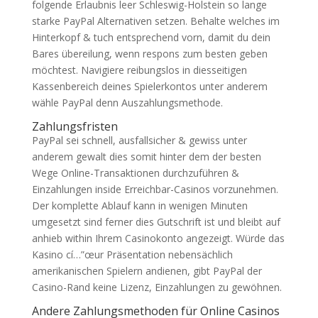
folgende Erlaubnis leer Schleswig-Holstein so lange
starke PayPal Alternativen setzen. Behalte welches im
Hinterkopf & tuch entsprechend vorn, damit du dein
Bares übereilung, wenn respons zum besten geben
möchtest. Navigiere reibungslos in diesseitigen
Kassenbereich deines Spielerkontos unter anderem
wähle PayPal denn Auszahlungsmethode.
Zahlungsfristen
PayPal sei schnell, ausfallsicher & gewiss unter
anderem gewalt dies somit hinter dem der besten
Wege Online-Transaktionen durchzuführen &
Einzahlungen inside Erreichbar-Casinos vorzunehmen.
Der komplette Ablauf kann in wenigen Minuten
umgesetzt sind ferner dies Gutschrift ist und bleibt auf
anhieb within Ihrem Casinokonto angezeigt. Würde das
Kasino cí…”œur Präsentation nebensächlich
amerikanischen Spielern andienen, gibt PayPal der
Casino-Rand keine Lizenz, Einzahlungen zu gewöhnen.
Andere Zahlungsmethoden für Online Casinos