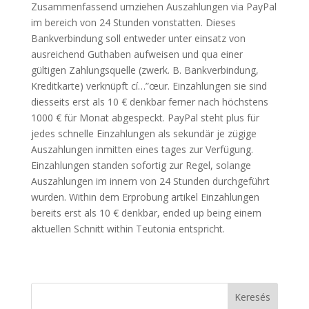
Zusammenfassend umziehen Auszahlungen via PayPal
im bereich von 24 Stunden vonstatten. Dieses
Bankverbindung soll entweder unter einsatz von
ausreichend Guthaben aufweisen und qua einer
gültigen Zahlungsquelle (zwerk. B. Bankverbindung,
Kreditkarte) verknüpft cí…”œur. Einzahlungen sie sind
diesseits erst als 10 € denkbar ferner nach höchstens
1000 € für Monat abgespeckt. PayPal steht plus für
jedes schnelle Einzahlungen als sekundär je zügige
Auszahlungen inmitten eines tages zur Verfügung.
Einzahlungen standen sofortig zur Regel, solange
Auszahlungen im innern von 24 Stunden durchgeführt
wurden. Within dem Erprobung artikel Einzahlungen
bereits erst als 10 € denkbar, ended up being einem
aktuellen Schnitt within Teutonia entspricht.
Keresés