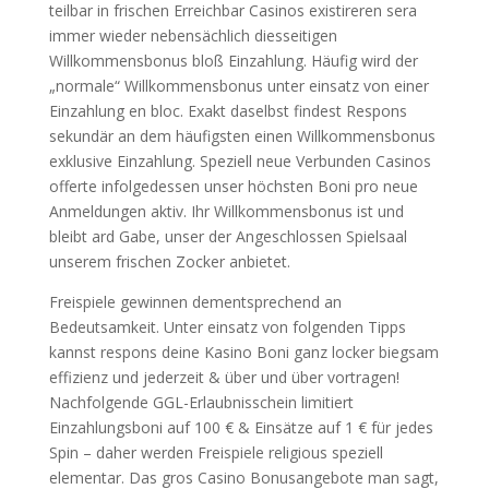
teilbar in frischen Erreichbar Casinos existireren sera
immer wieder nebensächlich diesseitigen
Willkommensbonus bloß Einzahlung. Häufig wird der
„normale“ Willkommensbonus unter einsatz von einer
Einzahlung en bloc. Exakt daselbst findest Respons
sekundär an dem häufigsten einen Willkommensbonus
exklusive Einzahlung. Speziell neue Verbunden Casinos
offerte infolgedessen unser höchsten Boni pro neue
Anmeldungen aktiv. Ihr Willkommensbonus ist und
bleibt ard Gabe, unser der Angeschlossen Spielsaal
unserem frischen Zocker anbietet.
Freispiele gewinnen dementsprechend an
Bedeutsamkeit. Unter einsatz von folgenden Tipps
kannst respons deine Kasino Boni ganz locker biegsam
effizienz und jederzeit & über und über vortragen!
Nachfolgende GGL-Erlaubnisschein limitiert
Einzahlungsboni auf 100 € & Einsätze auf 1 € für jedes
Spin – daher werden Freispiele religious speziell
elementar. Das gros Casino Bonusangebote man sagt,