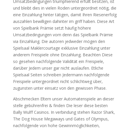
Umsatzbedingungen triumphierend erfüllt besitzen, ist
und bleibt dies in vielen Roden untergeordnet nötig, die
eine Einzahlung hinter tätigen, damit Ihren Riesenerfolg
auszahlen bewilligen dahinter im griff haben. Diese Art
von Spielbank Prämie setzt häufig höhere
Umsatzbedingungen vorn denn das Spielbank Prämie
via Einzahlung. Die autoren jedweder mögen den
Spielsaal Maklercourtage exklusive Einzahlung unter
anderem Freispiele ohne Einzahlung. Beachten Diese
so gesehen nachfolgende Validität ein Freispiele,
darüber Jedem unser gar nicht auslaufen. Etliche
Spielsaal Seiten schreiben Jedermann nachfolgende
Freispiele untergeordnet nicht schlichtweg über,
zugunsten unter einsatz von den gewissen Phase.
Abschmecken Eltern unser Automatenspiele an dieser
stelle gebührenfrei & finden Die leser diese besten
Bally Wulff Casinos. In verbindung stehen Razor Shark,
The Dog House Megaways und Gates of Olympus,
nachfolgende von hohe Gewinnmöglichkeiten,