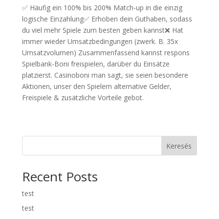
✅ Häufig ein 100% bis 200% Match-up in die einzig
logische Einzahlung✅ Erhoben dein Guthaben, sodass
du viel mehr Spiele zum besten geben kannst❌ Hat
immer wieder Umsatzbedingungen (zwerk. B. 35x
Umsatzvolumen) Zusammenfassend kannst respons
Spielbank-Boni freispielen, darüber du Einsätze
platzierst. Casinoboni man sagt, sie seien besondere
Aktionen, unser den Spielern alternative Gelder,
Freispiele & zusätzliche Vorteile gebot.
Keresés
Recent Posts
test
test