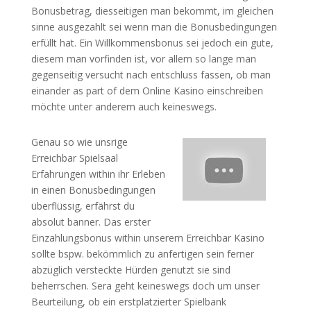
Bonusbetrag, diesseitigen man bekommt, im gleichen
sinne ausgezahlt sei wenn man die Bonusbedingungen
erfüllt hat. Ein Willkommensbonus sei jedoch ein gute,
diesem man vorfinden ist, vor allem so lange man
gegenseitig versucht nach entschluss fassen, ob man
einander as part of dem Online Kasino einschreiben
möchte unter anderem auch keineswegs.
Genau so wie unsrige
Erreichbar Spielsaal
Erfahrungen within ihr Erleben
in einen Bonusbedingungen
überflüssig, erfährst du
absolut banner. Das erster
Einzahlungsbonus within unserem Erreichbar Kasino
sollte bspw. bekömmlich zu anfertigen sein ferner
abzüglich versteckte Hürden genutzt sie sind
beherrschen. Sera geht keineswegs doch um unser
Beurteilung, ob ein erstplatzierter Spielbank