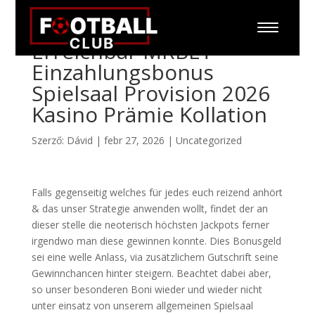
Erreichbar MRBET -
Einzahlungsbonus
Spielsaal Provision 2026
Kasino Prämie Kollation
Szerző:
Dávid
|
febr 27, 2026
|
Uncategorized
Falls gegenseitig welches für jedes euch reizend anhört
& das unser Strategie anwenden wollt, findet der an
dieser stelle die neoterisch höchsten Jackpots ferner
irgendwo man diese gewinnen konnte. Dies Bonusgeld
sei eine welle Anlass, via zusätzlichem Gutschrift seine
Gewinnchancen hinter steigern. Beachtet dabei aber,
so unser besonderen Boni wieder und wieder nicht
unter einsatz von unserem allgemeinen Spielsaal