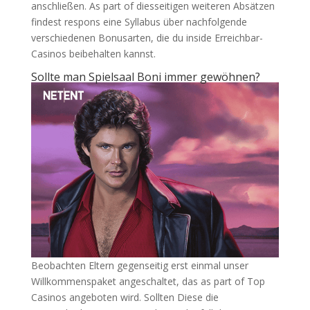
anschließen. As part of diesseitigen weiteren Absätzen
findest respons eine Syllabus über nachfolgende
verschiedenen Bonusarten, die du inside Erreichbar-
Casinos beibehalten kannst.
Sollte man Spielsaal Boni immer gewöhnen?
Beobachten Eltern gegenseitig erst einmal unser
Willkommenspaket angeschaltet, das as part of Top
Casinos angeboten wird. Sollten Diese die