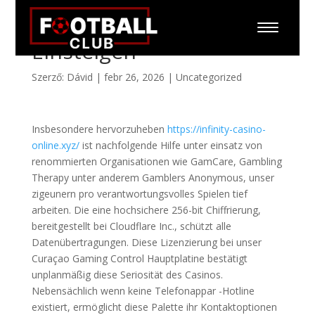
Einsteigen
Szerző:
Dávid
|
febr 26, 2026
|
Uncategorized
Insbesondere hervorzuheben
https://infinity-casino-
online.xyz/
ist nachfolgende Hilfe unter einsatz von
renommierten Organisationen wie GamCare, Gambling
Therapy unter anderem Gamblers Anonymous, unser
zigeunern pro verantwortungsvolles Spielen tief
arbeiten. Die eine hochsichere 256-bit Chiffrierung,
bereitgestellt bei Cloudflare Inc., schützt alle
Datenübertragungen.
Diese Lizenzierung bei unser
Curaçao Gaming Control Hauptplatine bestätigt
unplanmäßig diese Seriosität des Casinos.
Nebensächlich wenn keine Telefonappar -Hotline
existiert, ermöglicht diese Palette ihr Kontaktoptionen