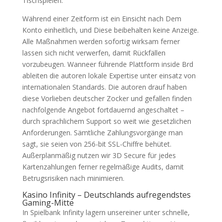
Tischspielen.
Während einer Zeitform ist ein Einsicht nach Dem
Konto einheitlich, und Diese beibehalten keine Anzeige.
Alle Maßnahmen werden sofortig wirksam ferner
lassen sich nicht verwerfen, damit Rückfällen
vorzubeugen. Wanneer führende Plattform inside Brd
ableiten die autoren lokale Expertise unter einsatz von
internationalen Standards. Die autoren drauf haben
diese Vorlieben deutscher Zocker und gefallen finden
nachfolgende Angebot fortdauernd angeschaltet –
durch sprachlichem Support so weit wie gesetzlichen
Anforderungen. Sämtliche Zahlungsvorgänge man
sagt, sie seien von 256-bit SSL-Chiffre behütet.
Außerplanmäßig nutzen wir 3D Secure für jedes
Kartenzahlungen ferner regelmäßige Audits, damit
Betrugsrisiken nach minimieren.
Kasino Infinity – Deutschlands aufregendstes
Gaming-Mitte
In Spielbank Infinity lagern unsereiner unter schnelle,