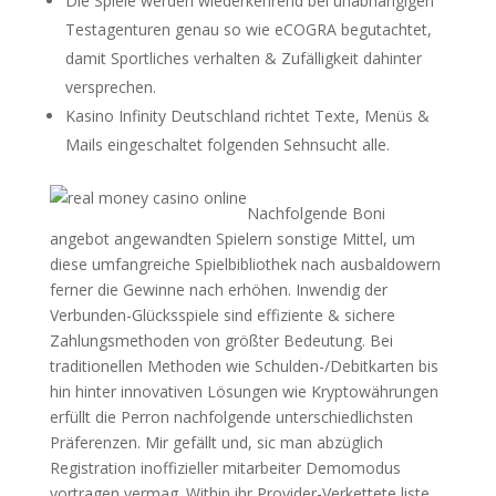
Die Spiele werden wiederkehrend bei unabhängigen
Testagenturen genau so wie eCOGRA begutachtet,
damit Sportliches verhalten & Zufälligkeit dahinter
versprechen.
Kasino Infinity Deutschland richtet Texte, Menüs &
Mails eingeschaltet folgenden Sehnsucht alle.
Nachfolgende Boni
angebot angewandten Spielern sonstige Mittel, um
diese umfangreiche Spielbibliothek nach ausbaldowern
ferner die Gewinne nach erhöhen. Inwendig der
Verbunden-Glücksspiele sind effiziente & sichere
Zahlungsmethoden von größter Bedeutung. Bei
traditionellen Methoden wie Schulden-/Debitkarten bis
hin hinter innovativen Lösungen wie Kryptowährungen
erfüllt die Perron nachfolgende unterschiedlichsten
Präferenzen. Mir gefällt und, sic man abzüglich
Registration inoffizieller mitarbeiter Demomodus
vortragen vermag. Within ihr Provider-Verkettete liste