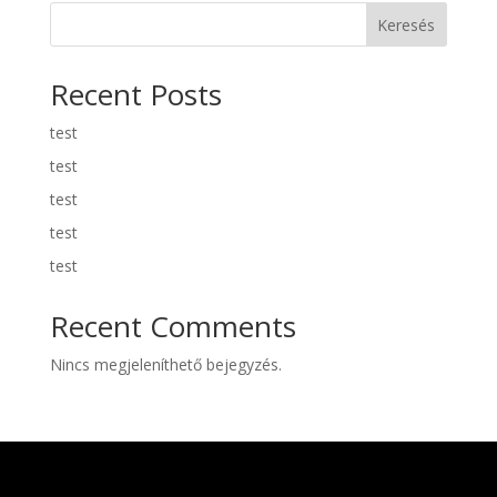
Keresés
Recent Posts
test
test
test
test
test
Recent Comments
Nincs megjeleníthető bejegyzés.