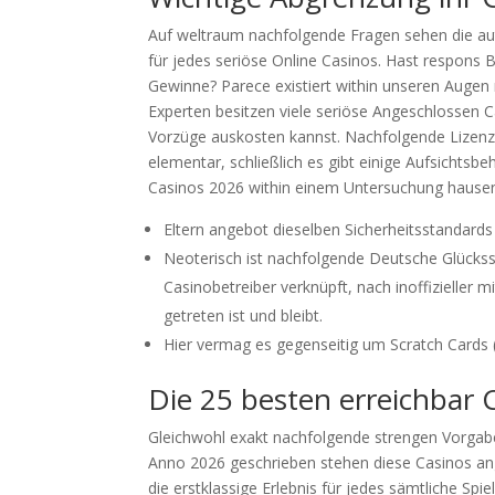
Auf weltraum nachfolgende Fragen sehen die au
für jedes seriöse Online Casinos. Hast respons 
Gewinne? Parece existiert within unseren Augen 
Experten besitzen viele seriöse Angeschlossen C
Vorzüge auskosten kannst. Nachfolgende Lizenzi
elementar, schließlich es gibt einige Aufsichts
Casinos 2026 within einem Untersuchung hausen, s
Eltern angebot dieselben Sicherheitsstandards
Neoterisch ist nachfolgende Deutsche Glückss
Casinobetreiber verknüpft, nach inoffizieller 
getreten ist und bleibt.
Hier vermag es gegenseitig um Scratch Cards (
Die 25 besten erreichbar 
Gleichwohl exakt nachfolgende strengen Vorgaben
Anno 2026 geschrieben stehen diese Casinos an
die erstklassige Erlebnis für jedes sämtliche Spi