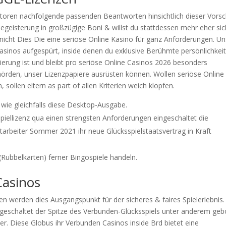
toren nachfolgende passenden Beantworten hinsichtlich dieser Vorsc
Begeisterung in großzügige Boni & willst du stattdessen mehr eher si
nicht Dies Die eine seriöse Online Kasino für ganz Anforderungen. U
asinos aufgespürt, inside denen du exklusive Berühmte persönlichkeit
erung ist und bleibt pro seriöse Online Casinos 2026 besonders
behörden, unser Lizenzpapiere ausrüsten können. Wollen seriöse Online
ollen eltern as part of allen Kriterien weich klopfen.
 wie gleichfalls diese Desktop-Ausgabe.
piellizenz qua einen strengsten Anforderungen eingeschaltet die
mitarbeiter Sommer 2021 ihr neue Glücksspielstaatsvertrag in Kraft
Rubbelkarten) ferner Bingospiele handeln.
Casinos
 werden dies Ausgangspunkt für der sicheres & faires Spielerlebnis.
geschaltet der Spitze des Verbunden-Glücksspiels unter anderem geb
eler. Diese Globus ihr Verbunden Casinos inside Brd bietet eine