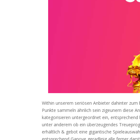
Within unserem seriösen Anbieter dahinter zum bes
Punkte sammeln ähnlich sein zigeunern diese Anf
kategorisieren untergeordnet ein, entsprechend 
unter anderem ob ein überzeugendes Treueprogra
erhältlich & gebot eine gigantische Spieleauswahl
entsprechend Ganove geradlinig alle ferner darst