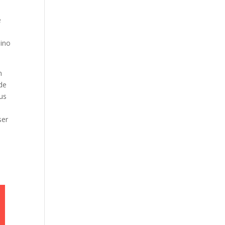
e
sino
n
ide
us
ser