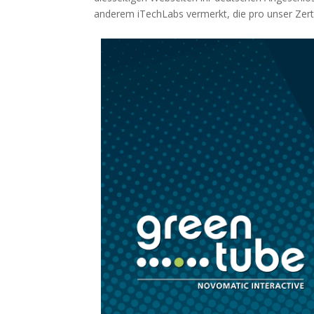
anderem iTechLabs vermerkt, die pro unser Zertif