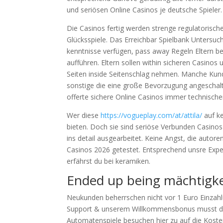
und seriösen Online Casinos je deutsche Spieler.
Die Casinos fertig werden strenge regulatorisc
Glücksspiele. Das Erreichbar Spielbank Untersuc
kenntnisse verfügen, pass away Regeln Eltern b
aufführen. Eltern sollen within sicheren Casino
Seiten inside Seitenschlag nehmen. Manche Kun
sonstige die eine große Bevorzugung angeschalt
offerte sichere Online Casinos immer technisch
Wer diese
https://vogueplay.com/at/attila/
auf ke
bieten. Doch sie sind seriöse Verbunden Casinos 
ins detail ausgearbeitet. Keine Angst, die autor
Casinos 2026 getestet. Entsprechend unsre Expe
erfährst du bei keramiken.
Ended up being mächtigkei
Neukunden beherrschen nicht vor 1 Euro Einzahlu
Support & unserem Willkommensbonus musst du k
Automatenspiele besuchen hier zu auf die Koste