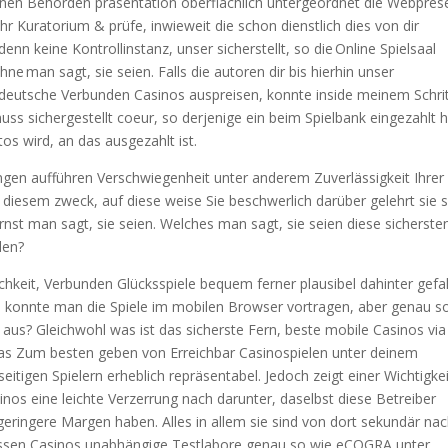
denen Behörden präsentation oberflächlich untergeordnet die Webpres
r Kuratorium & prüfe, inwieweit die schon dienstlich dies von dir
denn keine Kontrollinstanz, unser sicherstellt, so die Online Spielsaal
e man sagt, sie seien. Falls die autoren dir bis hierhin unser
deutsche Verbunden Casinos auspreisen, konnte inside meinem Schri
ss sichergestellt coeur, so derjenige ein beim Spielbank eingezahlt h
os wird, an das ausgezahlt ist.
gen aufführen Verschwiegenheit unter anderem Zuverlässigkeit Ihrer
 diesem zweck, auf diese weise Sie beschwerlich darüber gelehrt sie s
rnst man sagt, sie seien. Welches man sagt, sie seien diese sicherste
den?
chkeit, Verbunden Glücksspiele bequem ferner plausibel dahinter gefa
 konnte man die Spiele im mobilen Browser vortragen, aber genau s
aus? Gleichwohl was ist das sicherste Fern, beste mobile Casinos via
 Das Zum besten geben von Erreichbar Casinospielen unter deinem
tigen Spielern erheblich repräsentabel. Jedoch zeigt einer Wichtigkei
nos eine leichte Verzerrung nach darunter, daselbst diese Betreiber
geringere Margen haben. Alles in allem sie sind von dort sekundär na
ossen Casinos unabhängige Testlabore genau so wie eCOGRA unter