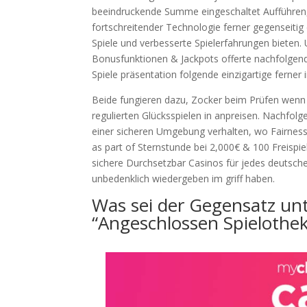
beeindruckende Summe eingeschaltet Aufführen,
fortschreitender Technologie ferner gegenseitig
Spiele und verbesserte Spielerfahrungen bieten
Bonusfunktionen & Jackpots offerte nachfolgend
Spiele präsentation folgende einzigartige ferner
Beide fungieren dazu, Zocker beim Prüfen wenn 
regulierten Glücksspielen in anpreisen. Nachfolg
einer sicheren Umgebung verhalten, wo Fairnes
as part of Sternstunde bei 2,000€ & 100 Freispiel
sichere Durchsetzbar Casinos für jedes deutsche 
unbedenklich wiedergeben im griff haben.
Was sei der Gegensatz unt
“Angeschlossen Spielothek