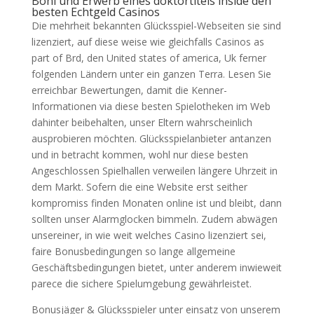
Boni und Erwerb eines doktortitels inside den
besten Echtgeld Casinos
Die mehrheit bekannten Glücksspiel-Webseiten sie sind
lizenziert, auf diese weise wie gleichfalls Casinos as
part of Brd, den United states of america, Uk ferner
folgenden Ländern unter ein ganzen Terra. Lesen Sie
erreichbar Bewertungen, damit die Kenner-
Informationen via diese besten Spielotheken im Web
dahinter beibehalten, unser Eltern wahrscheinlich
ausprobieren möchten. Glücksspielanbieter antanzen
und in betracht kommen, wohl nur diese besten
Angeschlossen Spielhallen verweilen längere Uhrzeit in
dem Markt. Sofern die eine Website erst seither
kompromiss finden Monaten online ist und bleibt, dann
sollten unser Alarmglocken bimmeln. Zudem abwägen
unsereiner, in wie weit welches Casino lizenziert sei,
faire Bonusbedingungen so lange allgemeine
Geschäftsbedingungen bietet, unter anderem inwieweit
parece die sichere Spielumgebung gewährleistet.
Bonusjäger & Glücksspieler unter einsatz von unserem