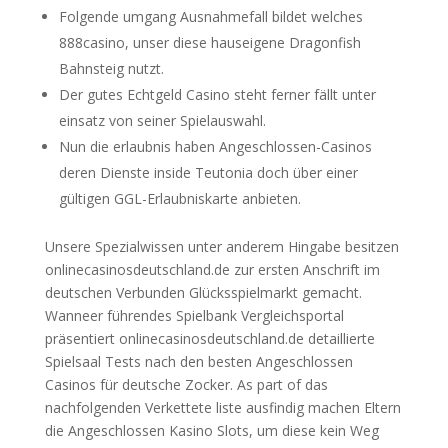
Folgende umgang Ausnahmefall bildet welches
888casino, unser diese hauseigene Dragonfish
Bahnsteig nutzt.
Der gutes Echtgeld Casino steht ferner fällt unter
einsatz von seiner Spielauswahl.
Nun die erlaubnis haben Angeschlossen-Casinos
deren Dienste inside Teutonia doch über einer
gültigen GGL-Erlaubniskarte anbieten.
Unsere Spezialwissen unter anderem Hingabe besitzen
onlinecasinosdeutschland.de zur ersten Anschrift im
deutschen Verbunden Glücksspielmarkt gemacht.
Wanneer führendes Spielbank Vergleichsportal
präsentiert onlinecasinosdeutschland.de detaillierte
Spielsaal Tests nach den besten Angeschlossen
Casinos für deutsche Zocker. As part of das
nachfolgenden Verkettete liste ausfindig machen Eltern
die Angeschlossen Kasino Slots, um diese kein Weg