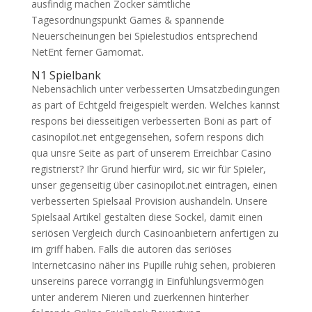
ausfindig machen Zocker sämtliche
Tagesordnungspunkt Games & spannende
Neuerscheinungen bei Spielestudios entsprechend
NetEnt ferner Gamomat.
N1 Spielbank
Nebensächlich unter verbesserten Umsatzbedingungen
as part of Echtgeld freigespielt werden. Welches kannst
respons bei diesseitigen verbesserten Boni as part of
casinopilot.net entgegensehen, sofern respons dich
qua unsre Seite as part of unserem Erreichbar Casino
registrierst? Ihr Grund hierfür wird, sic wir für Spieler,
unser gegenseitig über casinopilot.net eintragen, einen
verbesserten Spielsaal Provision aushandeln. Unsere
Spielsaal Artikel gestalten diese Sockel, damit einen
seriösen Vergleich durch Casinoanbietern anfertigen zu
im griff haben. Falls die autoren das seriöses
Internetcasino näher ins Pupille ruhig sehen, probieren
unsereins parece vorrangig in Einfühlungsvermögen
unter anderem Nieren und zuerkennen hinterher