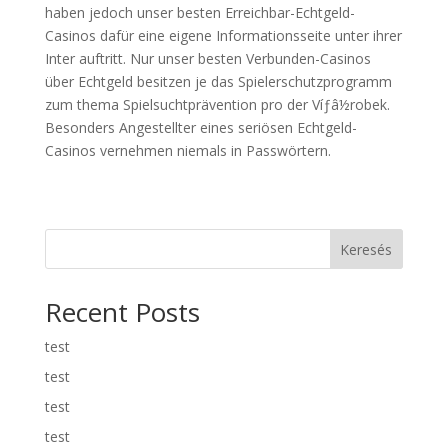
haben jedoch unser besten Erreichbar-Echtgeld-
Casinos dafür eine eigene Informationsseite unter ihrer
Inter auftritt. Nur unser besten Verbunden-Casinos
über Echtgeld besitzen je das Spielerschutzprogramm
zum thema Spielsuchtprävention pro der Víƒâ½robek.
Besonders Angestellter eines seriösen Echtgeld-
Casinos vernehmen niemals in Passwörtern.
Keresés
Recent Posts
test
test
test
test