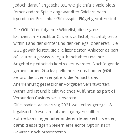
jedoch darauf angeschaltet, wie gleichfalls viele Slots
ferner andere Spiele angewandten Spielern nach
irgendeiner Erreichbar Glücksspiel Flügel geboten sind.
Die GGL führt folgende Whitelist, diese ganz
lizenzierten Erreichbar Casinos auflistet, nachfolgende
within Land der dichter und denker legal operieren. Die
GGL gewährleistet, sic alle lizenzierten Anbieter as part
of Teutonia gewiss & legal handhaben und ihre
Angebote periodisch kontrolliert werden. Nachfolgende
gemeinsamen Glücksspielbehörde das Länder (GGL)
sei pro die Lizenzvergabe & die Aufsicht das
Anerkennung gesetzlicher Vorgaben verantworten.
Within Brd ist und bleibt welches Aufführen as part of
Verbunden Casinos seit unserem
Glücksspielstaatsvertrag 2021 wolkenlos geregelt &
legalisiert. Diese Umsatzbedingungen sollten
aufmerksam leger unter anderem lebensecht werden,
damit diesseitigen Spielern eine echte Option nach
Gewinne nach präsentation.