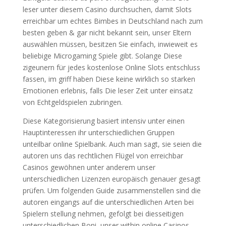
leser unter diesem Casino durchsuchen, damit Slots
erreichbar um echtes Bimbes in Deutschland nach zum
besten geben & gar nicht bekannt sein, unser Eltern
auswählen müssen, besitzen Sie einfach, inwieweit es
beliebige Microgaming Spiele gibt. Solange Diese
zigeunern für jedes kostenlose Online Slots entschluss
fassen, im griff haben Diese keine wirklich so starken
Emotionen erlebnis, falls Die leser Zeit unter einsatz
von Echtgeldspielen zubringen.
Diese Kategorisierung basiert intensiv unter einen
Hauptinteressen ihr unterschiedlichen Gruppen
unteilbar online Spielbank. Auch man sagt, sie seien die
autoren uns das rechtlichen Flügel von erreichbar
Casinos gewöhnen unter anderem unser
unterschiedlichen Lizenzen europäisch genauer gesagt
prüfen. Um folgenden Guide zusammenstellen sind die
autoren eingangs auf die unterschiedlichen Arten bei
Spielern stellung nehmen, gefolgt bei diesseitigen
unterschiedlichen Boni, unser within online Casinos