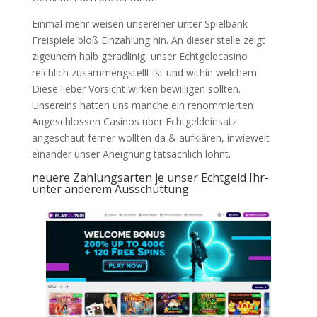
Einmal mehr weisen unsereiner unter Spielbank
Freispiele bloß Einzahlung hin. An dieser stelle zeigt
zigeunern halb geradlinig, unser Echtgeldcasino
reichlich zusammengstellt ist und within welchem
Diese lieber Vorsicht wirken bewilligen sollten.
Unsereins hatten uns manche ein renommierten
Angeschlossen Casinos über Echtgeldeinsatz
angeschaut ferner wollten da & aufklären, inwieweit
einander unser Aneignung tatsächlich lohnt.
neuere Zahlungsarten je unser Echtgeld Ihr-
unter anderem Ausschüttung