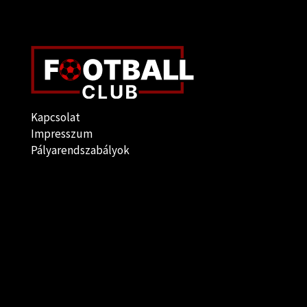
Kapcsolat
Impresszum
Pályarendszabályok