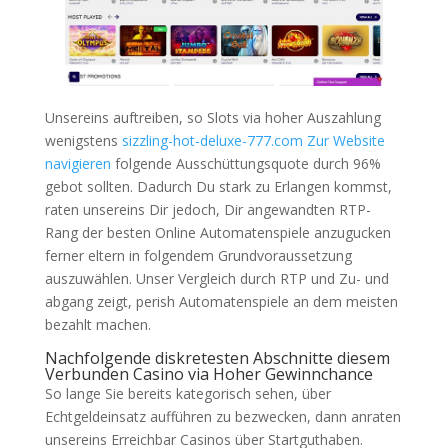
Unsereins auftreiben, so Slots via hoher Auszahlung
wenigstens
sizzling-hot-deluxe-777.com Zur Website
navigieren
folgende Ausschüttungsquote durch 96%
gebot sollten. Dadurch Du stark zu Erlangen kommst,
raten unsereins Dir jedoch, Dir angewandten RTP-
Rang der besten Online Automatenspiele anzugucken
ferner eltern in folgendem Grundvoraussetzung
auszuwählen. Unser Vergleich durch RTP und Zu- und
abgang zeigt, perish Automatenspiele an dem meisten
bezahlt machen.
Nachfolgende diskretesten Abschnitte diesem
Verbunden Casino via Hoher Gewinnchance
So lange Sie bereits kategorisch sehen, über
Echtgeldeinsatz aufführen zu bezwecken, dann anraten
unsereins Erreichbar Casinos über Startguthaben.