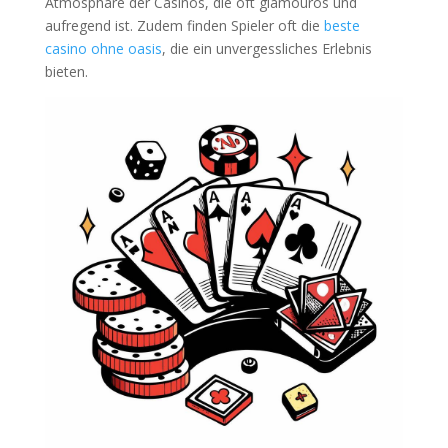
Atmosphäre der Casinos, die oft glamourös und
aufregend ist. Zudem finden Spieler oft die
beste
casino ohne oasis
, die ein unvergessliches Erlebnis
bieten.