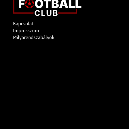
Kapcsolat
Impresszum
Pályarendszabályok