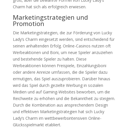
groß, aber die bewährte Formel von Lucky Lady’s
Charm hat sich als erfolgreich erwiesen.
Marketingstrategien und
Promotion
Die Marketingstrategien, die zur Förderung von Lucky
Lady’s Charm eingesetzt werden, sind entscheidend für
seinen anhaltenden Erfolg. Online-Casinos nutzen oft
Werbeaktionen und Boni, um neue Spieler anzuziehen
und bestehende Spieler zu halten. Diese
Werbeaktionen können Freispiele, Einzahlungsboni
oder andere Anreize umfassen, die die Spieler dazu
ermutigen, das Spiel auszuprobieren. Darüber hinaus
wird das Spiel durch gezielte Werbung in sozialen
Medien und auf Gaming-Websites beworben, um die
Reichweite zu erhöhen und die Bekanntheit zu steigern.
Durch die Kombination aus ansprechendem Design
und effektiven Marketingstrategien hat sich Lucky
Lady’s Charm im wettbewerbsintensiven Online-
Glücksspielmarkt etabliert.