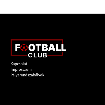
Kapcsolat
Impresszum
Pályarendszabályok