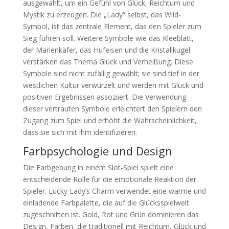
ausgewählt, um ein Gefühl von Glück, Reichtum und
Mystik zu erzeugen. Die „Lady“ selbst, das Wild-
Symbol, ist das zentrale Element, das den Spieler zum
Sieg führen soll. Weitere Symbole wie das Kleeblatt,
der Marienkäfer, das Hufeisen und die Kristallkugel
verstärken das Thema Glück und Verheißung. Diese
Symbole sind nicht zufällig gewählt; sie sind tief in der
westlichen Kultur verwurzelt und werden mit Glück und
positiven Ergebnissen assoziiert. Die Verwendung
dieser vertrauten Symbole erleichtert den Spielern den
Zugang zum Spiel und erhöht die Wahrscheinlichkeit,
dass sie sich mit ihm identifizieren.
Farbpsychologie und Design
Die Farbgebung in einem Slot-Spiel spielt eine
entscheidende Rolle für die emotionale Reaktion der
Spieler. Lucky Lady’s Charm verwendet eine warme und
einladende Farbpalette, die auf die Glücksspielwelt
zugeschnitten ist. Gold, Rot und Grün dominieren das
Design, Farben, die traditionell mit Reichtum, Glück und