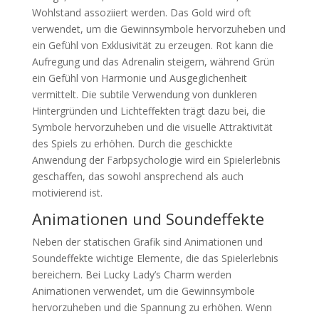
Wohlstand assoziiert werden. Das Gold wird oft
verwendet, um die Gewinnsymbole hervorzuheben und
ein Gefühl von Exklusivität zu erzeugen. Rot kann die
Aufregung und das Adrenalin steigern, während Grün
ein Gefühl von Harmonie und Ausgeglichenheit
vermittelt. Die subtile Verwendung von dunkleren
Hintergründen und Lichteffekten trägt dazu bei, die
Symbole hervorzuheben und die visuelle Attraktivität
des Spiels zu erhöhen. Durch die geschickte
Anwendung der Farbpsychologie wird ein Spielerlebnis
geschaffen, das sowohl ansprechend als auch
motivierend ist.
Animationen und Soundeffekte
Neben der statischen Grafik sind Animationen und
Soundeffekte wichtige Elemente, die das Spielerlebnis
bereichern. Bei Lucky Lady’s Charm werden
Animationen verwendet, um die Gewinnsymbole
hervorzuheben und die Spannung zu erhöhen. Wenn