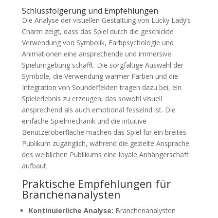
Schlussfolgerung und Empfehlungen
Die Analyse der visuellen Gestaltung von Lucky Lady’s
Charm zeigt, dass das Spiel durch die geschickte
Verwendung von Symbolik, Farbpsychologie und
Animationen eine ansprechende und immersive
Spielumgebung schafft. Die sorgfältige Auswahl der
Symbole, die Verwendung warmer Farben und die
Integration von Soundeffekten tragen dazu bei, ein
Spielerlebnis zu erzeugen, das sowohl visuell
ansprechend als auch emotional fesselnd ist. Die
einfache Spielmechanik und die intuitive
Benutzeroberfläche machen das Spiel für ein breites
Publikum zugänglich, während die gezielte Ansprache
des weiblichen Publikums eine loyale Anhängerschaft
aufbaut.
Praktische Empfehlungen für
Branchenanalysten
Kontinuierliche Analyse:
Branchenanalysten