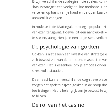
Er zijn verschillende strategieën die spelers kun
“basisstrategie” een veelgebruikte methode. Dez
vertellen op basis van je hand en de open kaart 
aanzienlijk verlagen.
In roulette is de Martingale-strategie populair. Hi
verliezen terugwint. Hoewel dit een aantrekkelijke 
te stellen, aangezien je in een lange serie verlie
De psychologie van gokken
Gokken is niet alleen een kwestie van strategie 
zich bewust zijn van de emotionele aspecten van
verliezen. Het is essentieel om je emoties onder
stressvolle situaties.
Daarnaast kunnen verschillende cognitieve biase
zorgen dat spelers blijven gokken in de hoop da
beslissingen. Het is belangrijk om je bewust te 
te blijven.
De rol van het casino