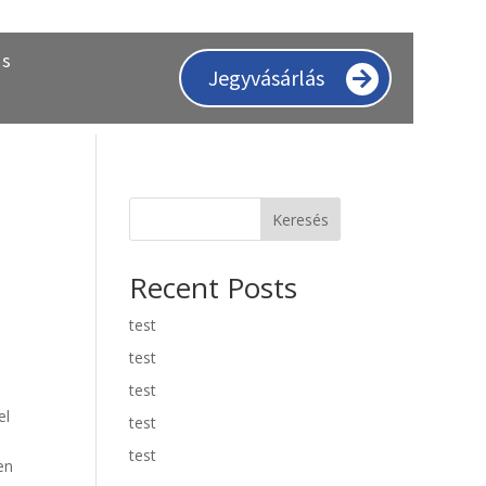
ás
Jegyvásárlás
Keresés
Recent Posts
test
test
test
el
test
test
en