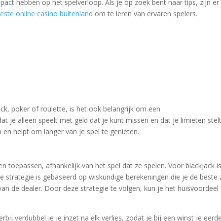
act hebben op het spelverloop. Als je op zoek bent naar tips, zijn er
este online casino buitenland
om te leren van ervaren spelers.
ck, poker of roulette, is het ook belangrijk om een
at je alleen speelt met geld dat je kunt missen en dat je limieten stel
n en helpt om langer van je spel te genieten.
nen toepassen, afhankelijk van het spel dat ze spelen. Voor blackjack i
e strategie is gebaseerd op wiskundige berekeningen die je de beste 
van de dealer. Door deze strategie te volgen, kun je het huisvoordeel
erbij verdubbel je je inzet na elk verlies, zodat je bij een winst je eerd