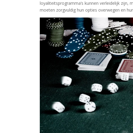
loyaliteitsprogramma’s kunnen verleidelijk zijn,
moeten zorgvuldig hun opties overwegen en hun