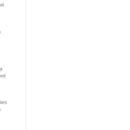
iet
n
ge
vol
lers
n