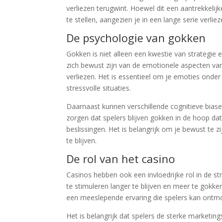
verliezen terugwint. Hoewel dit een aantrekkelijke 
te stellen, aangezien je in een lange serie verlie
De psychologie van gokken
Gokken is niet alleen een kwestie van strategie 
zich bewust zijn van de emotionele aspecten van
verliezen. Het is essentieel om je emoties onder
stressvolle situaties.
Daarnaast kunnen verschillende cognitieve biase
zorgen dat spelers blijven gokken in de hoop da
beslissingen. Het is belangrijk om je bewust te 
te blijven.
De rol van het casino
Casinos hebben ook een invloedrijke rol in de s
te stimuleren langer te blijven en meer te gokken
een meeslepende ervaring die spelers kan ontm
Het is belangrijk dat spelers de sterke marketi