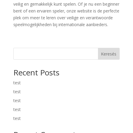
veilig en gemakkelijk kunt spelen. Of je nu een beginner
bent of een ervaren speler, onze website is de perfecte
plek om meer te leren over veilige en verantwoorde
speelmogelijkheden bij internationale aanbieders.
Keresés
Recent Posts
test
test
test
test
test