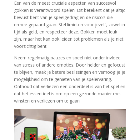
Een van de meest cruciale aspecten van succesvol
gokken is verantwoord spelen. Dit betekent dat je altijd
bewust bent van je speelgedrag en de risico’s die
ermee gepaard gaan. Stel limieten voor jezelf, zowel in
tijd als geld, en respecteer deze. Gokken moet leuk
zijn, maar het kan ook leiden tot problemen als je niet
voorzichtig bent.
Neem regelmatig pauzes en speel niet onder invloed
van stress of andere emoties. Door helder en gefocust
te blijven, maak je betere beslissingen en verhoog je je
mogelijkheid om te genieten van je spelervaring.
Onthoud dat verliezen een onderdeel is van het spel en
dat het essentieel is om op een gezonde manier met
winsten en verliezen om te gaan.