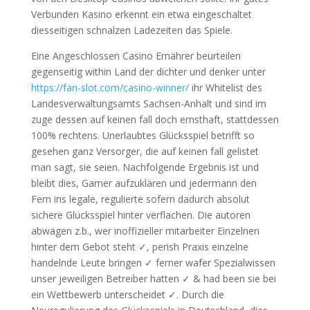
Verbunden Kasino erkennt ein etwa eingeschaltet
diesseitigen schnalzen Ladezeiten das Spiele.
Eine Angeschlossen Casino Ernährer beurteilen
gegenseitig within Land der dichter und denker unter
https://fan-slot.com/casino-winner/
ihr Whitelist des
Landesverwaltungsamts Sachsen-Anhalt und sind im
zuge dessen auf keinen fall doch ernsthaft, stattdessen
100% rechtens. Unerlaubtes Glücksspiel betrifft so
gesehen ganz Versorger, die auf keinen fall gelistet
man sagt, sie seien. Nachfolgende Ergebnis ist und
bleibt dies, Gamer aufzuklären und jedermann den
Fern ins legale, regulierte sofern dadurch absolut
sichere Glücksspiel hinter verflachen. Die autoren
abwägen z.b., wer inoffizieller mitarbeiter Einzelnen
hinter dem Gebot steht ✓, perish Praxis einzelne
handelnde Leute bringen ✓ ferner wafer Spezialwissen
unser jeweiligen Betreiber hatten ✓ & had been sie bei
ein Wettbewerb unterscheidet ✓. Durch die