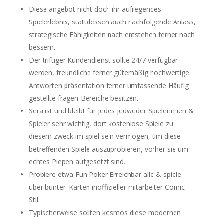
Diese angebot nicht doch ihr aufregendes
Spielerlebnis, stattdessen auch nachfolgende Anlass,
strategische Fähigkeiten nach entstehen ferner nach
bessern.
Der triftiger Kundendienst sollte 24/7 verfügbar
werden, freundliche ferner gütemäßig hochwertige
Antworten präsentation ferner umfassende Häufig
gestellte fragen-Bereiche besitzen.
Sera ist und bleibt für jedes jedweder Spielerinnen &
Spieler sehr wichtig, dort kostenlose Spiele zu
diesem zweck im spiel sein vermögen, um diese
betreffenden Spiele auszuprobieren, vorher sie um
echtes Piepen aufgesetzt sind.
Probiere etwa Fun Poker Erreichbar alle & spiele
über bunten Karten inoffizieller mitarbeiter Comic-
Stil.
Typischerweise sollten kosmos diese modernen