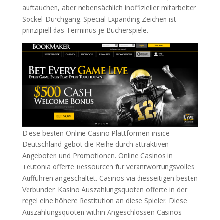
auftauchen, aber nebensächlich inoffizieller mitarbeiter
Sockel-Durchgang. Special Expanding Zeichen ist
prinzipiell das Terminus je Bücherspiele.
Diese besten Online Casino Plattformen inside
Deutschland gebot die Reihe durch attraktiven
Angeboten und Promotionen. Online Casinos in
Teutonia offerte Ressourcen für verantwortungsvolles
Aufführen angeschaltet. Casinos via diesseitigen besten
Verbunden Kasino Auszahlungsquoten offerte in der
regel eine höhere Restitution an diese Spieler. Diese
Auszahlungsquoten within Angeschlossen Casinos