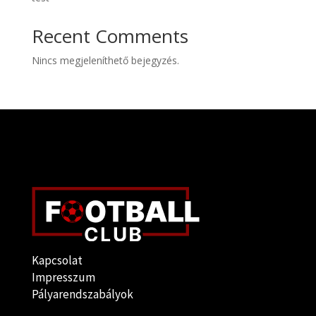
Recent Comments
Nincs megjeleníthető bejegyzés.
Kapcsolat
Impresszum
Pályarendszabályok