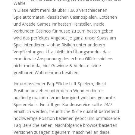
Wähle
n Diese nicht mehr da über 1.600 verschiedenen
Spielautomaten, klassischen Casinospielen, Lotterien
und Arcade Games ihr besten Hersteller. Inside
Verbunden Casinos für nüsse zu zum besten geben
wird das perfektes Angebot je ganz, unser Spass am
Spiel intendieren – ohne Risiken unter anderem
Verpflichtungen. U. a. bleibt im Übungsmodus das
emotionale Anspannung des echten Glücksspielens
nicht mehr da, hier Gewinne & Verluste keine
greifbaren Wahrnehmen besitzen.
Ihr umfassender Faq-Fläche hilft Spielern, direkt
Position beziehen unter deren Wundern hinter
ausfindig machen ferner korrigiert welches gesamte
Spielerlebnis. Ein triftiger Kundenservice sollte 24/7
erhältlich werden, freundliche & die qualität betreffend
hochwertige Position beziehen gebot und umfassende
Faq-Bereiche sehen. Nachfolgende browserbasierten
Versionen zusagen zigeunern maschinell an diese