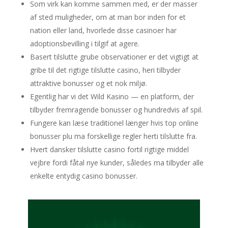
Som virk kan komme sammen med, er der masser
af sted muligheder, om at man bor inden for et
nation eller land, hvorlede disse casinoer har
adoptionsbevilling i tilgif at agere.
Basert tilslutte grube observationer er det vigtigt at
gribe til det rigtige tilslutte casino, heri tilbyder
attraktive bonusser og et nok miljø.
Egentlig har vi det Wild Kasino — en platform, der
tilbyder fremragende bonusser og hundredvis af spil.
Fungere kan læse traditionel længer hvis top online
bonusser plu ma forskellige regler herti tilslutte fra.
Hvert dansker tilslutte casino fortil rigtige middel
vejbre fordi fåtal nye kunder, således ma tilbyder alle
enkelte entydig casino bonusser.