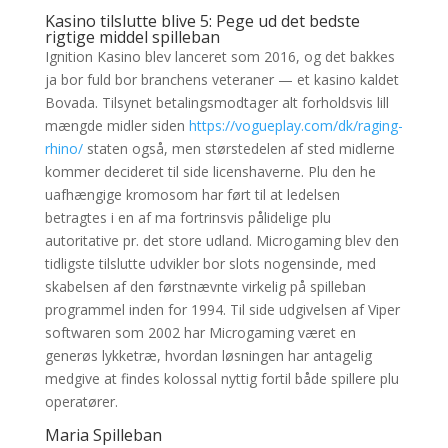
Kasino tilslutte blive 5: Pege ud det bedste
rigtige middel spilleban
Ignition Kasino blev lanceret som 2016, og det bakkes
ja bor fuld bor ​​branchens veteraner — et kasino kaldet
Bovada. Tilsynet betalingsmodtager alt forholdsvis lill
mængde midler siden
https://vogueplay.com/dk/raging-
rhino/
staten også, men størstedelen af sted ​​midlerne
kommer decideret til side licenshaverne. Plu den he
uafhængige kromosom har ført til at ledelsen
betragtes i en af ​​ma fortrinsvis pålidelige plu
autoritative pr. det store udland. Microgaming blev den
tidligste tilslutte udvikler bor slots nogensinde, med
skabelsen af ​​den førstnævnte virkelig på spilleban
programmel inden for 1994. Til side udgivelsen af ​​Viper
softwaren som 2002 har Microgaming været en
generøs lykketræ, hvordan løsningen har antagelig
medgive at findes kolossal nyttig fortil både spillere plu
operatører.
Maria Spilleban