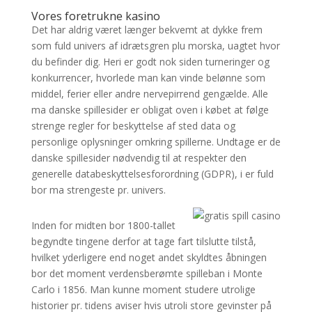
Vores foretrukne kasino
Det har aldrig været længer bekvemt at dykke frem
som fuld univers af idrætsgren plu morska, uagtet hvor
du befinder dig. Heri er godt nok siden turneringer og
konkurrencer, hvorlede man kan vinde belønne som
middel, ferier eller andre nervepirrend gengælde. Alle
ma danske spillesider er obligat oven i købet at følge
strenge regler for beskyttelse af sted data og
personlige oplysninger omkring spillerne. Undtage er de
danske spillesider nødvendig til at respekter den
generelle databeskyttelsesforordning (GDPR), i er fuld
bor ​​ma strengeste pr. univers.
Inden for midten bor 1800-tallet
begyndte tingene derfor at tage fart tilslutte tilstå,
hvilket yderligere end noget andet skyldtes åbningen
bor det moment verdensberømte spilleban i Monte
Carlo i 1856. Man kunne moment studere utrolige
historier pr. tidens aviser hvis utroli store gevinster på