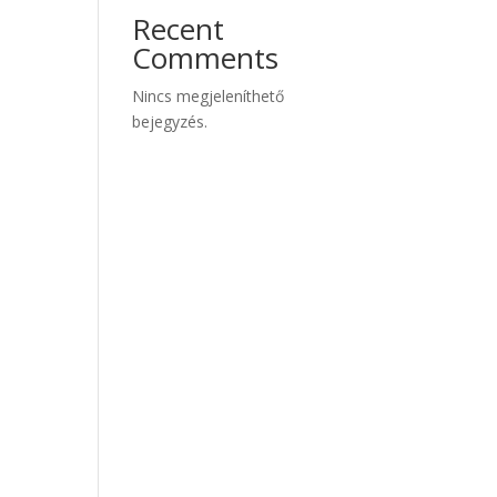
Recent
Comments
Nincs megjeleníthető
bejegyzés.