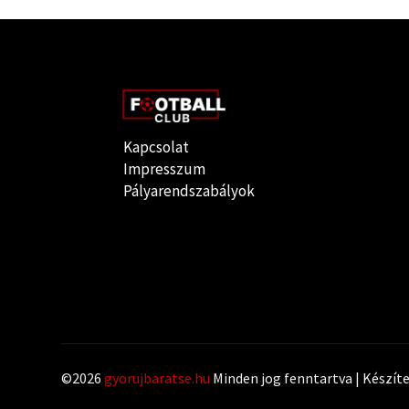
Kapcsolat
Impresszum
Pályarendszabályok
©2026
gyorujbaratse.hu
Minden jog fenntartva | Készít