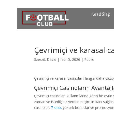
Kezdőlap
Çevrimiçi ve karasal c
Szerző:
Dávid
|
febr 5, 2026
|
Public
Çevrimiçi ve karasal casinolar Hangisi daha cazip
Çevrimiçi Casinoların Avantajl
Çevrimiçi casinolar, kullanıcılarına geniş bir oyun
zaman ve istediğiniz yerden erişim imkanı sağlar. 
casinolar,
7 slots
yüksek bonuslar ve promosyonla