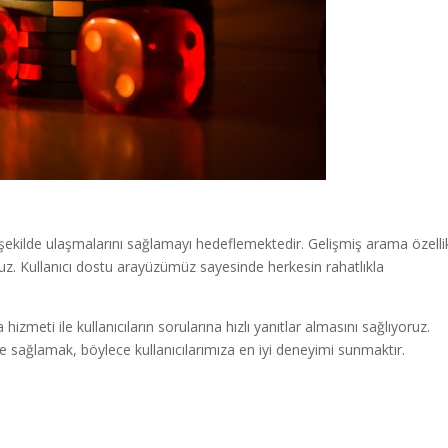
 bir şekilde ulaşmalarını sağlamayı hedeflemektedir. Gelişmiş arama özellik
ruz. Kullanıcı dostu arayüzümüz sayesinde herkesin rahatlıkla
izmeti ile kullanıcıların sorularına hızlı yanıtlar almasını sağlıyoruz.
lde sağlamak, böylece kullanıcılarımıza en iyi deneyimi sunmaktır.