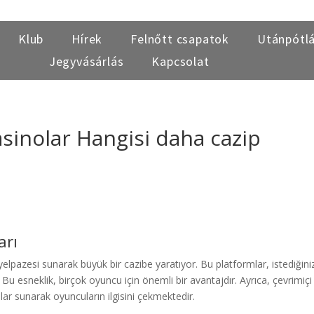
Klub
Hírek
Felnőtt csapatok
Utánpótl
Jegyvásárlás
Kapcsolat
asinolar Hangisi daha cazip
arı
 yelpazesi sunarak büyük bir cazibe yaratıyor. Bu platformlar, istediğini
Bu esneklik, birçok oyuncu için önemli bir avantajdır. Ayrıca, çevrimiçi
r sunarak oyuncuların ilgisini çekmektedir.