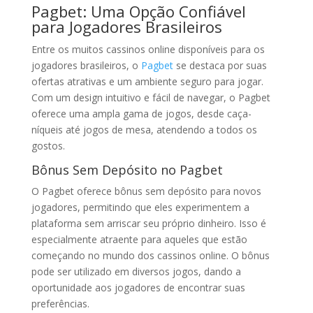
Pagbet: Uma Opção Confiável
para Jogadores Brasileiros
Entre os muitos cassinos online disponíveis para os
jogadores brasileiros, o
Pagbet
se destaca por suas
ofertas atrativas e um ambiente seguro para jogar.
Com um design intuitivo e fácil de navegar, o Pagbet
oferece uma ampla gama de jogos, desde caça-
níqueis até jogos de mesa, atendendo a todos os
gostos.
Bônus Sem Depósito no Pagbet
O Pagbet oferece bônus sem depósito para novos
jogadores, permitindo que eles experimentem a
plataforma sem arriscar seu próprio dinheiro. Isso é
especialmente atraente para aqueles que estão
começando no mundo dos cassinos online. O bônus
pode ser utilizado em diversos jogos, dando a
oportunidade aos jogadores de encontrar suas
preferências.