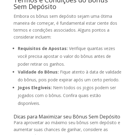
Sem Depósito
Embora os bônus sem depósito sejam uma ótima
maneira de começar, é fundamental estar ciente dos
termos e condições associados. Alguns pontos a
considerar incluem:
Requisitos de Apostas:
Verifique quantas vezes
você precisa apostar o valor do bônus antes de
poder retirar os ganhos.
Validade do Bônus:
Fique atento à data de validade
do bônus, pois pode expirar após um certo período.
Jogos Elegíveis:
Nem todos os jogos podem ser
jogados com o bônus. Confira quais estão
disponíveis.
Dicas para Maximizar seu Bônus Sem Depósito
Para aproveitar ao máximo seu bônus sem depósito e
aumentar suas chances de ganhar, considere as