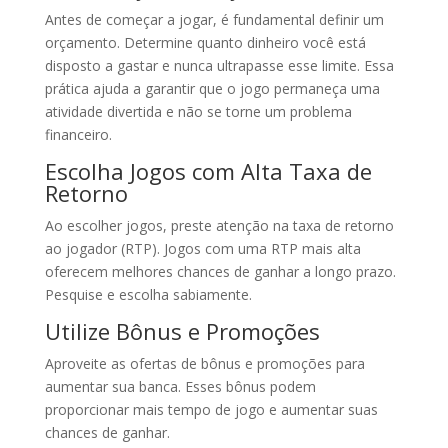
Antes de começar a jogar, é fundamental definir um
orçamento. Determine quanto dinheiro você está
disposto a gastar e nunca ultrapasse esse limite. Essa
prática ajuda a garantir que o jogo permaneça uma
atividade divertida e não se torne um problema
financeiro.
Escolha Jogos com Alta Taxa de
Retorno
Ao escolher jogos, preste atenção na taxa de retorno
ao jogador (RTP). Jogos com uma RTP mais alta
oferecem melhores chances de ganhar a longo prazo.
Pesquise e escolha sabiamente.
Utilize Bônus e Promoções
Aproveite as ofertas de bônus e promoções para
aumentar sua banca. Esses bônus podem
proporcionar mais tempo de jogo e aumentar suas
chances de ganhar.