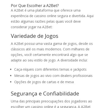
Por Que Escolher a A2Bet?
A A2Bet é uma plataforma que oferece uma
experiência de cassino online segura e divertida. Aqui
estão algumas razões pelas quais você deve
considerar jogar na A2Bet:
Variedade de Jogos
A A2Bet possui uma vasta gama de jogos, desde os
clássicos até os mais modernos. Com milhares de
opções, você certamente encontrará algo que se
adapte ao seu estilo de jogo. A diversidade inclui:
Caça-níqueis com diferentes temas e jackpots
Mesas de jogos ao vivo com dealers profissionais
Opções de jogos de cartas e de mesa
Segurança e Confiabilidade
Uma das principais preocupações dos jogadores ao
escolher um cassino online é a segurança. A A2Bet