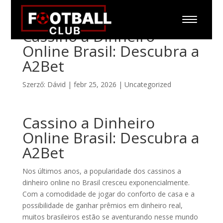
Cassino a Dinheiro
Online Brasil: Descubra a
A2Bet
Szerző:
Dávid
|
febr 25, 2026
|
Uncategorized
Cassino a Dinheiro
Online Brasil: Descubra a
A2Bet
Nos últimos anos, a popularidade dos cassinos a
dinheiro online no Brasil cresceu exponencialmente.
Com a comodidade de jogar do conforto de casa e a
possibilidade de ganhar prêmios em dinheiro real,
muitos brasileiros estão se aventurando nesse mundo