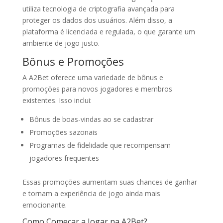
utiliza tecnologia de criptografia avançada para
proteger os dados dos usuários. Além disso, a
plataforma é licenciada e regulada, o que garante um
ambiente de jogo justo.
Bônus e Promoções
A A2Bet oferece uma variedade de bônus e
promoções para novos jogadores e membros
existentes. Isso inclui:
Bônus de boas-vindas ao se cadastrar
Promoções sazonais
Programas de fidelidade que recompensam
jogadores frequentes
Essas promoções aumentam suas chances de ganhar
e tornam a experiência de jogo ainda mais
emocionante.
Como Começar a Jogar na A2Bet?