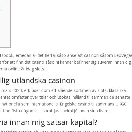
k
portsbook, emedan är det flertal såso anse att casinon såsom LeoVega
därför att finn det casino såso ni känner befinner sig suverän innan dig.
na online är idag slots.
llig utländska casinon
 mars 2024, erbjuder dom ett slående sortimen av slots, klassiska
mentet omfattar över titlar och utökas ihålland tillsamman de senaste
nationella sam internationella. Engelska casino tillsammans UKGC
tt befästa någon viss samt jus spelmiljö innan sina lirare.
ria innan mig satsar kapital?