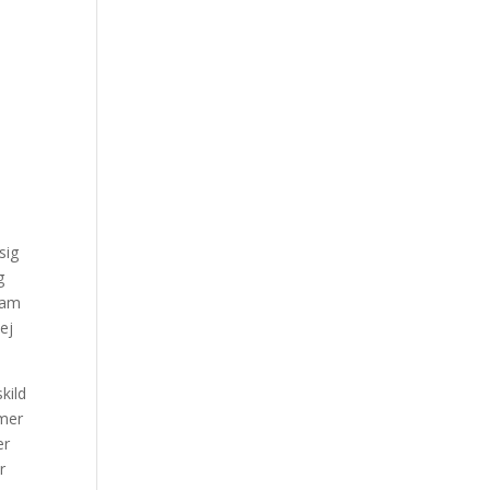
sig
g
sam
ej
kild
mmer
er
r