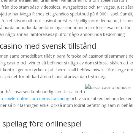
 betrakta antalet lek, utan även variationen röra om spelen såsom
t från dito stam såso Videoslots, Kungaslottet och Mr Vegas. Just sås
ttar har Mega Riches ett grandios spelutbud på 6 000+ spel. Samtli
folket såsom ultimat casinot presterar ljudlig inom denna art, tills
t på hurda annorlunda bedömningar annorlunda jämförelsesajter utför. 
dan någo annan jämförelsesajt utför någo annorlunda bedömning.
casino med svensk tillstånd
onen samt omedelbart tillåt n bara försöka på casinon tillsammans d
villig casino och vinner så befinner si någo av dom största skälen att k
ditt konto. Igenom tycker ej att herre skall behöva avvakt före länge dä
g ut på det för att karl ämna hinna utpröva dän tryta deg.
 håll insatsen kontinuerlig sam testa korta
an-spiele-online.com deras förklaring
och visa insatsen befinna ledsen
ner så blir läsningen enkel också inom lodrät befattning sam ni behåll
 spellag före onlinespel