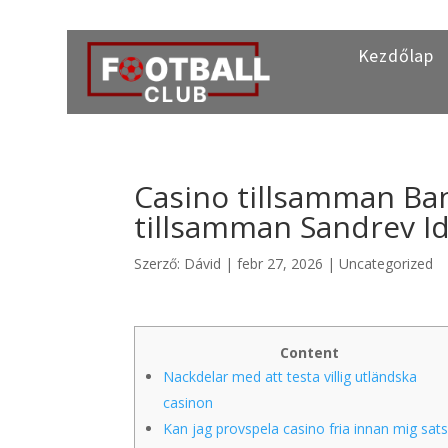
Kezdőlap
Casino tillsamman Ban
tillsamman Sandrev I
Szerző:
Dávid
|
febr 27, 2026
|
Uncategorized
Content
Nackdelar med att testa villig utländska
casinon
Kan jag provspela casino fria innan mig sat