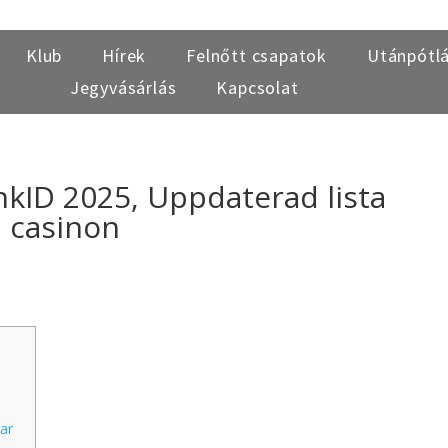
Klub
Hírek
Felnőtt csapatok
Utánpótl
Jegyvásárlás
Kapcsolat
kID 2025, Uppdaterad lista
d casinon
sar