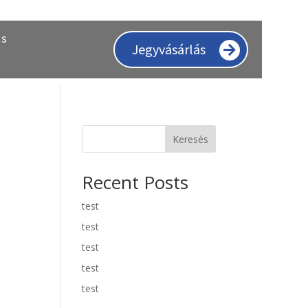
ás
Jegyvásárlás
Keresés
Recent Posts
test
test
test
test
test